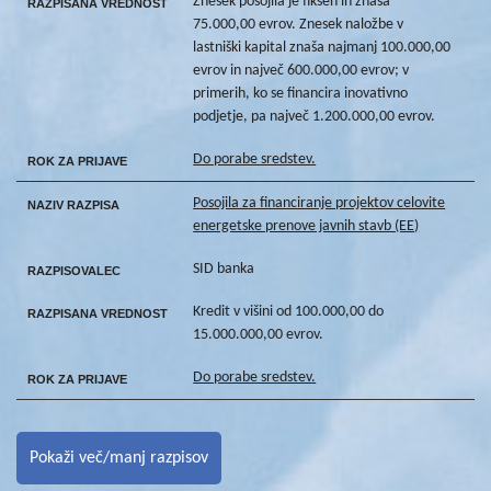
Znesek posojila je fiksen in znaša
RAZPISANA VREDNOST
75.000,00 evrov. Znesek naložbe v
lastniški kapital znaša najmanj 100.000,00
evrov in največ 600.000,00 evrov; v
primerih, ko se financira inovativno
podjetje, pa največ 1.200.000,00 evrov.
Do porabe sredstev.
ROK ZA PRIJAVE
Posojila za financiranje projektov celovite
NAZIV RAZPISA
energetske prenove javnih stavb (EE)
SID banka
RAZPISOVALEC
Kredit v višini od 100.000,00 do
RAZPISANA VREDNOST
15.000.000,00 evrov.
Do porabe sredstev.
ROK ZA PRIJAVE
Pokaži več/manj razpisov