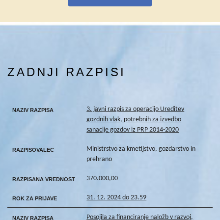
ZADNJI RAZPISI
3. javni razpis za operacijo Ureditev
NAZIV RAZPISA
gozdnih vlak, potrebnih za izvedbo
sanacije gozdov iz PRP 2014-2020
Ministrstvo za kmetijstvo, gozdarstvo in
RAZPISOVALEC
prehrano
370.000,00
RAZPISANA VREDNOST
31. 12. 2024 do 23.59
ROK ZA PRIJAVE
Posojila za financiranje naložb v razvoj,
NAZIV RAZPISA