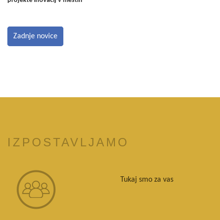
projekte inovacij v mestih
Zadnje novice
IZPOSTAVLJAMO
Tukaj smo za vas