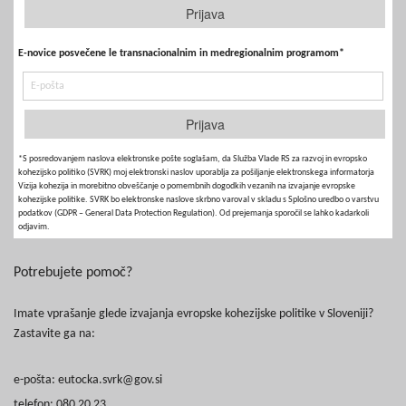
E-novice posvečene le transnacionalnim in medregionalnim programom*
*S posredovanjem naslova elektronske pošte soglašam, da Služba Vlade RS za razvoj in evropsko
kohezijsko politiko (SVRK) moj elektronski naslov uporablja za pošiljanje elektronskega informatorja
Vizija kohezija in morebitno obveščanje o pomembnih dogodkih vezanih na izvajanje evropske
kohezijske politike. SVRK bo elektronske naslove skrbno varoval v skladu s Splošno uredbo o varstvu
podatkov (GDPR – General Data Protection Regulation). Od prejemanja sporočil se lahko kadarkoli
odjavim.
Potrebujete pomoč?
Imate vprašanje glede izvajanja evropske kohezijske politike v Sloveniji?
Zastavite ga na:
e-pošta:
eutocka.svrk@gov.si
telefon: 080 20 23