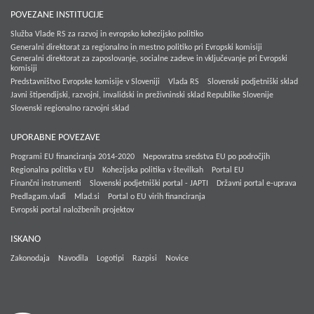
POVEZANE INSTITUCIJE
Služba Vlade RS za razvoj in evropsko kohezijsko politiko
Generalni direktorat za regionalno in mestno politiko pri Evropski komisiji
Generalni direktorat za zaposlovanje, socialne zadeve in vključevanje pri Evropski
komisiji
Predstavništvo Evropske komisije v Sloveniji
Vlada RS
Slovenski podjetniški sklad
Javni štipendijski, razvojni, invalidski in preživninski sklad Republike Slovenije
Slovenski regionalno razvojni sklad
UPORABNE POVEZAVE
Programi EU financiranja 2014-2020
Nepovratna sredstva EU po področjih
Regionalna politika v EU
Kohezijska politika v številkah
Portal EU
Finančni instrumenti
Slovenski podjetniški portal - JAPTI
Državni portal e-uprava
Predlagam.vladi
Mlad.si
Portal o EU virih financiranja
Evropski portal naložbenih projektov
ISKANO
Zakonodaja
Navodila
Logotipi
Razpisi
Novice