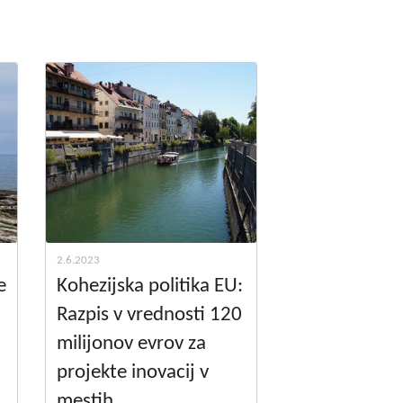
godbe iz obdobja 2014-2020
a do 2013
2.6.2023
e
Kohezijska politika EU:
Razpis v vrednosti 120
milijonov evrov za
projekte inovacij v
mestih