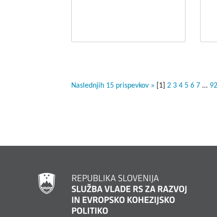
Naslednjih 15 prispevkov »
[
1
]
2
3
4
5
6
7
...
9