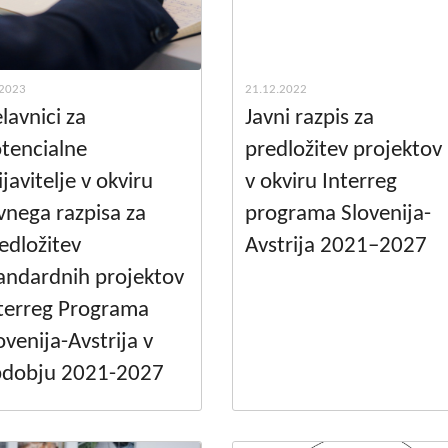
.2023
21.12.2022
lavnici za
Javni razpis za
tencialne
predložitev projektov
ijavitelje v okviru
v okviru Interreg
vnega razpisa za
programa Slovenija-
edložitev
Avstrija 2021–2027
andardnih projektov
terreg Programa
ovenija-Avstrija v
bdobju 2021-2027