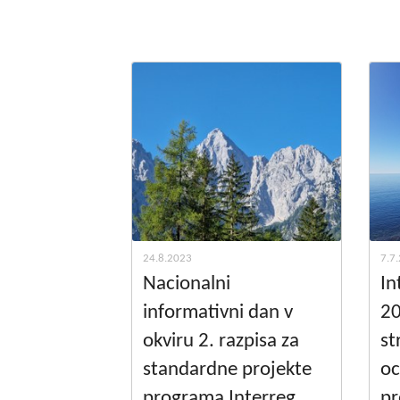
24.8.2023
7.7
Nacionalni
In
informativni dan v
20
okviru 2. razpisa za
st
standardne projekte
oc
programa Interreg
pr