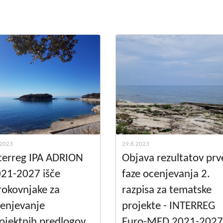
Dogodki
Dobre z
EU projekt, moj projekt
Kohezij
Fotogalerija in videi
COVID19
Road Trip po Sloveniji
Ekošola
.2023
29.6.2023
terreg IPA ADRION
Objava rezultatov prv
21-2027 išče
faze ocenjevanja 2.
rokovnjake za
razpisa za tematske
enjevanje
projekte - INTERREG
ojektnih predlogov
Euro-MED 2021-2027