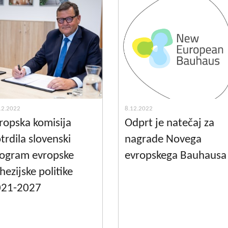
12.2022
8.12.2022
ropska komisija
Odprt je natečaj za
trdila slovenski
nagrade Novega
ogram evropske
evropskega Bauhausa
hezijske politike
021-2027