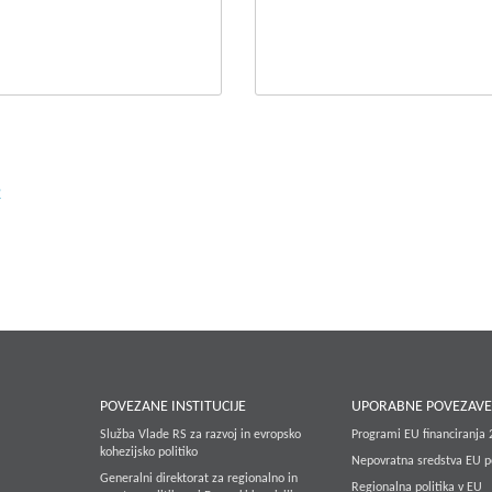
2
POVEZANE INSTITUCIJE
UPORABNE POVEZAV
Služba Vlade RS za razvoj in evropsko
Programi EU financiranja
kohezijsko politiko
Nepovratna sredstva EU p
Generalni direktorat za regionalno in
Regionalna politika v EU