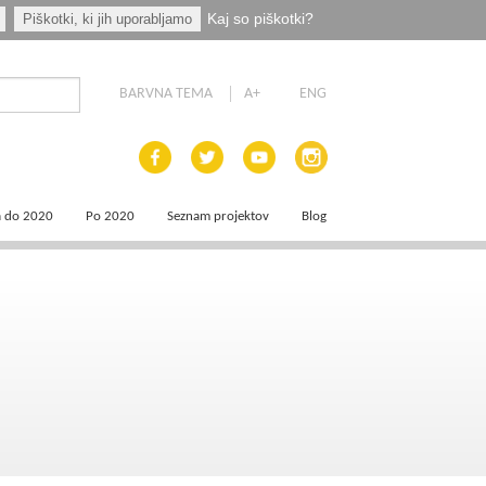
Kaj so piškotki?
Piškotki, ki jih uporabljamo
BARVNA TEMA
A+
ENG
a do 2020
Po 2020
Seznam projektov
Blog
 dokumenti
Priprava programskih dokumentov
a področja
Načrt za okrevanje in odpornost
aja
a
e