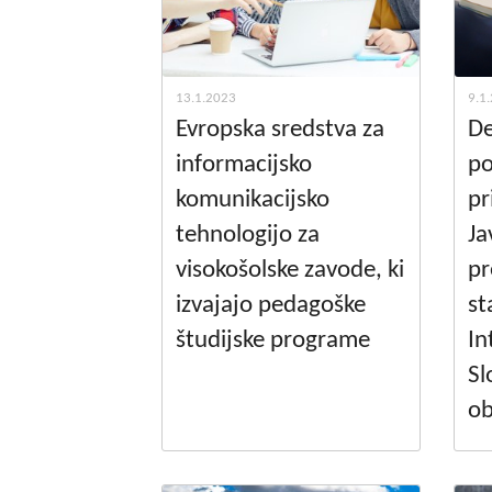
13.1.2023
9.1
Evropska sredstva za
De
informacijsko
po
komunikacijsko
pr
tehnologijo za
Ja
visokošolske zavode, ki
pr
izvajajo pedagoške
st
študijske programe
In
Sl
o