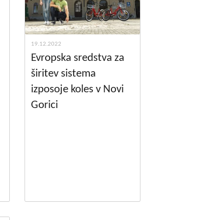
19.12.2022
Evropska sredstva za
širitev sistema
izposoje koles v Novi
Gorici