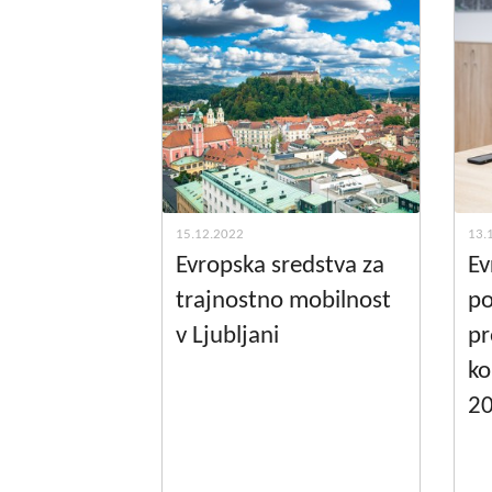
15.12.2022
13.
Evropska sredstva za
Ev
trajnostno mobilnost
po
v Ljubljani
pr
ko
2