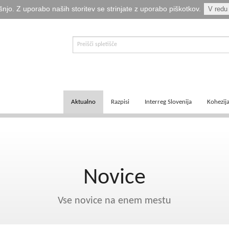
šnjo. Z uporabo naših storitev se strinjate z uporabo piškotkov.
V redu
Aktualno
Razpisi
Interreg Slovenija
Kohezij
E-informator Vizija kohezija
Aktualni razpisi
Čezmejno sodelovanje
Ključni
Novice
Pretekli razpisi
Transnacionalno sodelovanje
Tematsk
Novice
Logotipi
Napovedani razpisi
Medregionalno sodelovanje
Zakonod
Publikacije
Komu so namenjena sredstva?
Predpisi ETS
Navodil
Vse novice na enem mestu
Svetovalka EMA
Izvajanj