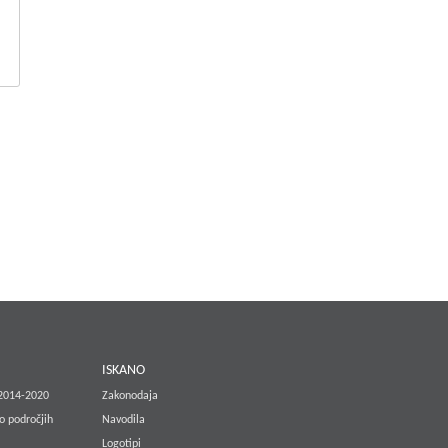
E
ISKANO
 2014-2020
Zakonodaja
o področjih
Navodila
Logotipi