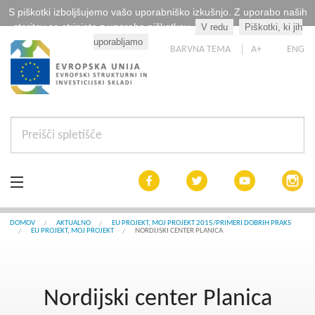
S piškotki izboljšujemo vašo uporabniško izkušnjo. Z uporabo naših
storitev se strinjate z uporabo piškotkov.
V redu
Piškotki, ki jih
Kaj so piškotki?
uporabljamo
BARVNA TEMA
A+
ENG
Aktualno
DOMOV
AKTUALNO
EU PROJEKT, MOJ PROJEKT 2015/PRIMERI DOBRIH PRAKS
EU PROJEKT, MOJ PROJEKT
NORDIJSKI CENTER PLANICA
Razpisi
Interreg Slovenija
Nordijski center Planica