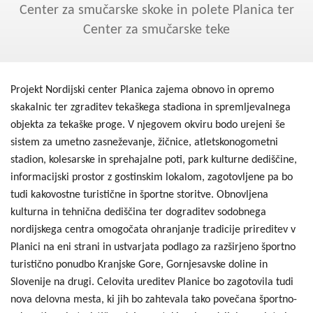
Kohezija do 2020
Center za smučarske skoke in polete Planica ter
Center za smučarske teke
Po 2020
Seznam projektov
Projekt Nordijski center Planica zajema obnovo in opremo
Blog
skakalnic ter zgraditev tekaškega stadiona in spremljevalnega
objekta za tekaške proge. V njegovem okviru bodo urejeni še
sistem za umetno zasneževanje, žičnice, atletskonogometni
stadion, kolesarske in sprehajalne poti, park kulturne dediščine,
informacijski prostor z gostinskim lokalom, zagotovljene pa bo
tudi kakovostne turistične in športne storitve. Obnovljena
kulturna in tehnična dediščina ter dograditev sodobnega
nordijskega centra omogočata ohranjanje tradicije prireditev v
Planici na eni strani in ustvarjata podlago za razširjeno športno
turistično ponudbo Kranjske Gore, Gornjesavske doline in
Slovenije na drugi. Celovita ureditev Planice bo zagotovila tudi
nova delovna mesta, ki jih bo zahtevala tako povečana športno-