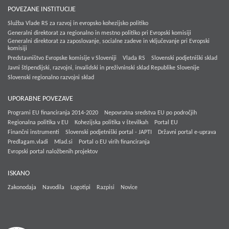
POVEZANE INSTITUCIJE
Služba Vlade RS za razvoj in evropsko kohezijsko politiko
Generalni direktorat za regionalno in mestno politiko pri Evropski komisiji
Generalni direktorat za zaposlovanje, socialne zadeve in vključevanje pri Evropski
komisiji
Predstavništvo Evropske komisije v Sloveniji
Vlada RS
Slovenski podjetniški sklad
Javni štipendijski, razvojni, invalidski in preživninski sklad Republike Slovenije
Slovenski regionalno razvojni sklad
UPORABNE POVEZAVE
Programi EU financiranja 2014-2020
Nepovratna sredstva EU po področjih
Regionalna politika v EU
Kohezijska politika v številkah
Portal EU
Finančni instrumenti
Slovenski podjetniški portal - JAPTI
Državni portal e-uprava
Predlagam.vladi
Mlad.si
Portal o EU virih financiranja
Evropski portal naložbenih projektov
ISKANO
Zakonodaja
Navodila
Logotipi
Razpisi
Novice