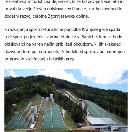
rekreativna in turistična dejavnost, ki se bo odvijala vse leto in
privabila večje število obiskovalcev Planice, kar bo spodbudilo
dodatni razvoj celotne Zgornjesavske doline.
K razširjanju športno-turistične ponudbe Kranjske gore spada
tudi spust po jeklenici z vrha letalnice v Planici. S tem se bodo
obiskovalci na varen način približali občutkom, ki jih skakalec
doživi pri letenju na smučeh. Prihodek od spustov bo namenjen
pripravi in vzdrževanju tekaških prog.