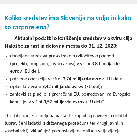
Kohezija do 2020
Po 2020
Koliko sredstev ima Slovenija na voljo in kako
so razporejena?
Seznam projektov
Aktualni podatki o koriščenju sredstev v okviru cilja
Blog
Naložbe za rast in delovna mesta do 31. 12. 2023:
dodeljena sredstva preko izdanih odločitev o podpori
(projekti, programi, javni razpisi) v višini
3,80 milijarde
evrov
(EU del);
potrjene operacije v višini
3,74 milijarde evrov
(EU del);
izplačila v višini
3,42 milijarde evrov
(EU del);
zahtevki za plačilo iz proračuna EU, posredovani na Evropsko
komisijo, v višini
3,57 milijarde evrov
(EU del)*;
*Certificiranje temelji na nastalih skupnih upravičenih izdatkih
(upravičeni izdatki iz državnega proračuna ter drugi javni in
zasebni viri), vključujoč poenostavljene oblike uveljavljanja