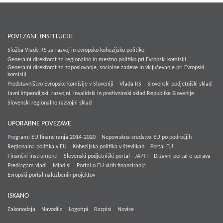
POVEZANE INSTITUCIJE
Služba Vlade RS za razvoj in evropsko kohezijsko politiko
Generalni direktorat za regionalno in mestno politiko pri Evropski komisiji
Generalni direktorat za zaposlovanje, socialne zadeve in vključevanje pri Evropski
komisiji
Predstavništvo Evropske komisije v Sloveniji
Vlada RS
Slovenski podjetniški sklad
Javni štipendijski, razvojni, invalidski in preživninski sklad Republike Slovenije
Slovenski regionalno razvojni sklad
UPORABNE POVEZAVE
Programi EU financiranja 2014-2020
Nepovratna sredstva EU po področjih
Regionalna politika v EU
Kohezijska politika v številkah
Portal EU
Finančni instrumenti
Slovenski podjetniški portal - JAPTI
Državni portal e-uprava
Predlagam.vladi
Mlad.si
Portal o EU virih financiranja
Evropski portal naložbenih projektov
ISKANO
Zakonodaja
Navodila
Logotipi
Razpisi
Novice