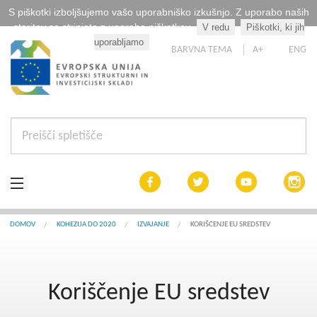
S piškotki izboljšujemo vašo uporabniško izkušnjo. Z uporabo naših
storitev se strinjate z uporabo piškotkov.
V redu
Piškotki, ki jih
Kaj so piškotki?
uporabljamo
BARVNA TEMA
A+
ENG
Aktualno
DOMOV
KOHEZIJA DO 2020
IZVAJANJE
KORIŠČENJE EU SREDSTEV
Razpisi
Koriščenje EU sredstev
Interreg Slovenija