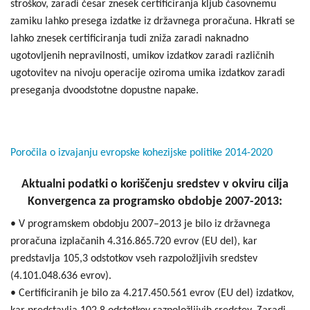
stroškov, zaradi česar znesek certificiranja kljub časovnemu
zamiku lahko presega izdatke iz državnega proračuna. Hkrati se
lahko znesek certificiranja tudi zniža zaradi naknadno
ugotovljenih nepravilnosti, umikov izdatkov zaradi različnih
ugotovitev na nivoju operacije oziroma umika izdatkov zaradi
preseganja dvoodstotne dopustne napake.
Poročila o izvajanju evropske kohezijske politike 2014-2020
Aktualni podatki o koriščenju sredstev v okviru cilja
Konvergenca za programsko obdobje 2007-2013:
• V programskem obdobju 2007–2013 je bilo iz državnega
proračuna izplačanih 4.316.865.720 evrov (EU del), kar
predstavlja 105,3 odstotkov vseh razpoložljivih sredstev
(4.101.048.636 evrov).
• Certificiranih je bilo za 4.217.450.561 evrov (EU del) izdatkov,