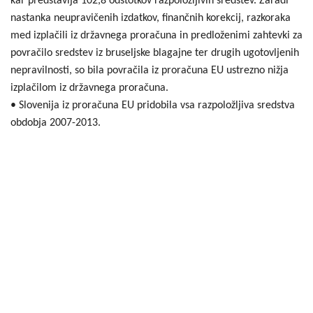
kar predstavlja 102,8 odstotkov razpoložljivih sredstev. Zaradi
nastanka neupravičenih izdatkov, finančnih korekcij, razkoraka
med izplačili iz državnega proračuna in predloženimi zahtevki za
povračilo sredstev iz bruseljske blagajne ter drugih ugotovljenih
nepravilnosti, so bila povračila iz proračuna EU ustrezno nižja
izplačilom iz državnega proračuna.
• Slovenija iz proračuna EU pridobila vsa razpoložljiva sredstva
obdobja 2007-2013.