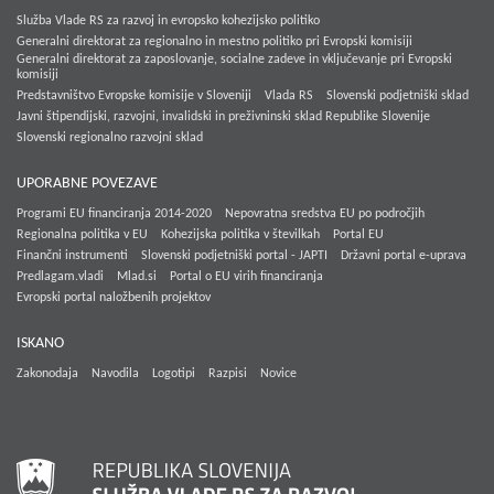
Služba Vlade RS za razvoj in evropsko kohezijsko politiko
Generalni direktorat za regionalno in mestno politiko pri Evropski komisiji
Generalni direktorat za zaposlovanje, socialne zadeve in vključevanje pri Evropski
komisiji
Predstavništvo Evropske komisije v Sloveniji
Vlada RS
Slovenski podjetniški sklad
Javni štipendijski, razvojni, invalidski in preživninski sklad Republike Slovenije
Slovenski regionalno razvojni sklad
UPORABNE POVEZAVE
Programi EU financiranja 2014-2020
Nepovratna sredstva EU po področjih
Regionalna politika v EU
Kohezijska politika v številkah
Portal EU
Finančni instrumenti
Slovenski podjetniški portal - JAPTI
Državni portal e-uprava
Predlagam.vladi
Mlad.si
Portal o EU virih financiranja
Evropski portal naložbenih projektov
ISKANO
Zakonodaja
Navodila
Logotipi
Razpisi
Novice