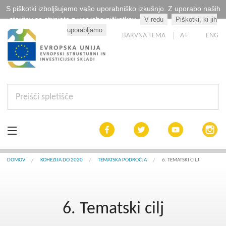
S piškotki izboljšujemo vašo uporabniško izkušnjo. Z uporabo naših
storitev se strinjate z uporabo piškotkov.
V redu
Piškotki, ki jih
Kaj so piškotki?
uporabljamo
BARVNA TEMA
A+
ENG
Aktualno
DOMOV
KOHEZIJA DO 2020
TEMATSKA PODROČJA
6. TEMATSKI CILJ
Razpisi
6. Tematski cilj
Interreg Slovenija