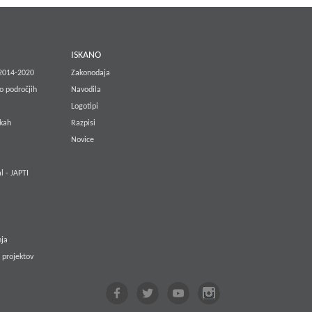
E
ISKANO
 2014-2020
Zakonodaja
o področjih
Navodila
Logotipi
lkah
Razpisi
Novice
l - JAPTI
nja
 projektov