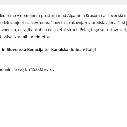
Dogodki
Dobre z
e dediščine v obmejnem prostoru med Alpami in Krasom na slovenski in 
EU projekt, moj projekt
Kohezij
sodelovanju zbiralcev, domačinov in strokovnjakov predstavljena širši ja
m vodniku, na zgibankah in na spletni strani. Poleg tega so restavrirali, 
Fotogalerija in videi
stavitve izbranih predmetov.
COVID19
in Slovenska Benečija ter Kanalska dolina v Italiji
Road Trip po Sloveniji
ionalni razvoj): 945.000 evrov
Ekošola