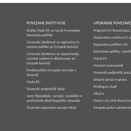
POVEZANE INSTITUCIJE
UPORABNE POVEZAV
Služba Vlade RS za razvoj in evropsko
Programi EU financiranja
kohezijsko politiko
Nepovratna sredstva EU p
Generalni direktorat za regionalno in
Regionalna politika v EU
mestno politiko pri Evropski komisiji
Kohezijska politika v števi
Generalni direktorat za zaposlovanje,
socialne zadeve in vključevanje pri
Portal EU
Evropski komisiji
Finančni instrumenti
Predstavništvo Evropske komisije v
Slovenski podjetniški porta
Sloveniji
Državni portal e-uprava
Vlada RS
Predlagam.vladi
Slovenski podjetniški sklad
Mlad.si
Javni štipendijski, razvojni, invalidski in
preživninski sklad Republike Slovenije
Portal o EU virih financira
Slovenski regionalno razvojni sklad
Evropski portal naložbenih