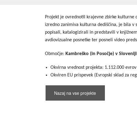
Projekt je ovrednotil krajevne zbirke kulturn
izredno zanimiva kulturna dediščina, je bila v 
popisali, katalogizirali in predstavili v knjižne
avdiovizualne posnetke ter posneli video pred
Območje:
Kambreško (in Posočje) v Sloveniji 
Okvirna vrednost projekta: 1.112.000 evrov
Okviren EU prispevek (Evropski sklad za reg
Nazaj na vse projekte