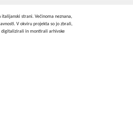
godbe iz obdobja 2014-2020
italijanski strani. Večinoma neznana,
a do 2013
vnosti. V okviru projekta so jo zbrali,
digitalizirali in montirali arhivske