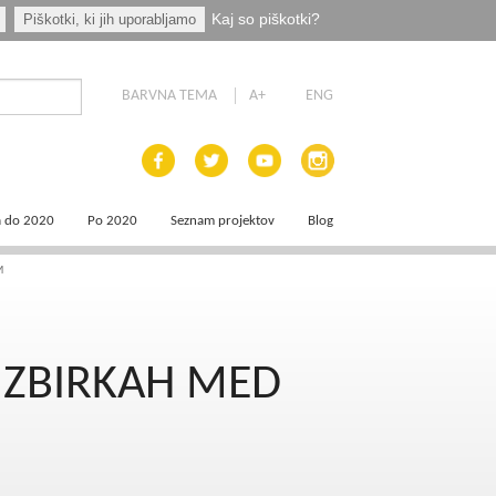
Kaj so piškotki?
Piškotki, ki jih uporabljamo
BARVNA TEMA
A+
ENG
a do 2020
Po 2020
Seznam projektov
Blog
 dokumenti
Priprava programskih dokumentov
M
a področja
Načrt za okrevanje in odpornost
 ZBIRKAH MED
aja
a
e