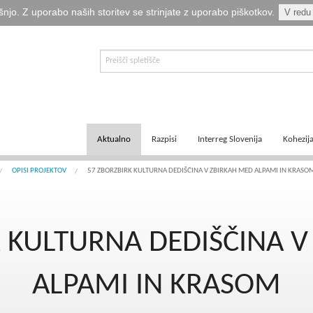
šnjo. Z uporabo naših storitev se strinjate z uporabo piškotkov.
V redu
Aktualno
Razpisi
Interreg Slovenija
Kohezij
E-informator Vizija kohezija
Aktualni razpisi
Čezmejno sodelovanje
Ključni
OPISI PROJEKTOV
57 ZBORZBIRK KULTURNA DEDIŠČINA V ZBIRKAH MED ALPAMI IN KRASO
Novice
Pretekli razpisi
Transnacionalno sodelovanje
Tematsk
K KULTURNA DEDIŠČINA V
Logotipi
Napovedani razpisi
Medregionalno sodelovanje
Zakonod
Publikacije
Komu so namenjena sredstva?
Predpisi ETS
Navodil
ALPAMI IN KRASOM
Svetovalka EMA
Izvajanj