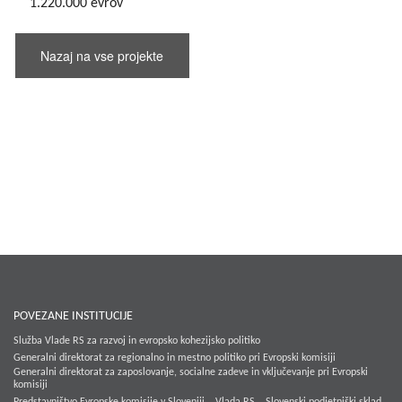
1.220.000 evrov
Nazaj na vse projekte
POVEZANE INSTITUCIJE
Služba Vlade RS za razvoj in evropsko kohezijsko politiko
Generalni direktorat za regionalno in mestno politiko pri Evropski komisiji
Generalni direktorat za zaposlovanje, socialne zadeve in vključevanje pri Evropski
komisiji
Predstavništvo Evropske komisije v Sloveniji
Vlada RS
Slovenski podjetniški sklad