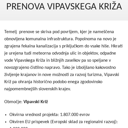
Kohezija do 2020
PRENOVA VIPAVSKEGA KRIŽA
Po 2020
Seznam projektov
Temelj prenove se skriva pod površjem, kjer je nameščena
Blog
obnovljena komunalna infrastruktura. Popolnoma na novo je
zgrajena fekalna kanalizacija s priključkom do vsake hiše. Hkrati
je urejena tudi meteorna odvodnja ulic in objektov, odpadne
vode Vipavskega Križa in bližnjih zaselkov pa so speljane v
novozgrajeno čistilno napravo. Tako je izboljšano kakovostno
življenje krajanov in nove možnosti za razvoj turizma, Vipavski
Križ pa ohranja historično podobo enega zgodovinsko
najpomembnejših slovenskih krajev.
Območje:
Vipavski Križ
Okvirna vrednost projekta: 1.807.000 evrov
Okviren EU prispevek (Evropski sklad za regionalni razvoj):