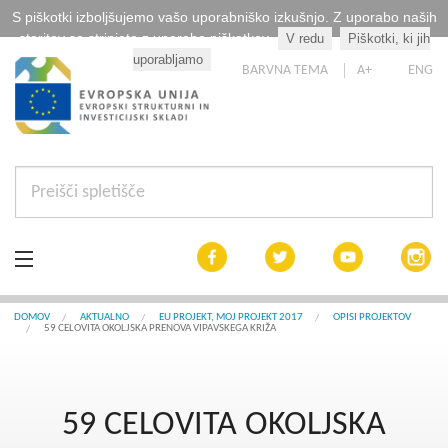
S piškotki izboljšujemo vašo uporabniško izkušnjo. Z uporabo naših
storitev se strinjate z uporabo piškotkov.
V redu
Piškotki, ki jih
Kaj so piškotki?
uporabljamo
BARVNA TEMA
A+
ENG
Aktualno
DOMOV
AKTUALNO
EU PROJEKT, MOJ PROJEKT 2017
OPISI PROJEKTOV
59 CELOVITA OKOLJSKA PRENOVA VIPAVSKEGA KRIŽA
Razpisi
Interreg Slovenija
59 CELOVITA OKOLJSKA