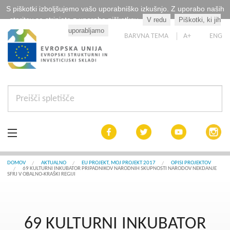
S piškotki izboljšujemo vašo uporabniško izkušnjo. Z uporabo naših
storitev se strinjate z uporabo piškotkov.
V redu
Piškotki, ki jih
Kaj so piškotki?
uporabljamo
BARVNA TEMA
A+
ENG
Aktualno
DOMOV
AKTUALNO
EU PROJEKT, MOJ PROJEKT 2017
OPISI PROJEKTOV
69 KULTURNI INKUBATOR PRIPADNIKOV NARODNIH SKUPNOSTI NARODOV NEKDANJE
SFRJ V OBALNO-KRAŠKI REGIJI
Razpisi
Interreg Slovenija
69 KULTURNI INKUBATOR