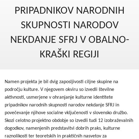
Kohezija do 2020
PRIPADNIKOV NARODNIH
Po 2020
SKUPNOSTI NARODOV
Seznam projektov
NEKDANJE SFRJ V OBALNO-
Blog
KRAŠKI REGIJI
Namen projekta je bil dvig zaposljivosti ciljne skupine na
področju kulture. V njegovem okviru so izvedli številne
aktivnosti, usmerjene v ohranjanje kulturne identitete
pripadnikov narodnih skupnosti narodov nekdanje SFRJ in
povečevanje njihove socialne vključenosti v slovensko družbo.
Skozi celotno projektno obdobje so izvedli tudi 12 izobraževalnih
dogodkov, namenjenih predstavitvi dobrih praks, kulturne
raznolikosti ter teoretskih in praktičnih nasvetov za