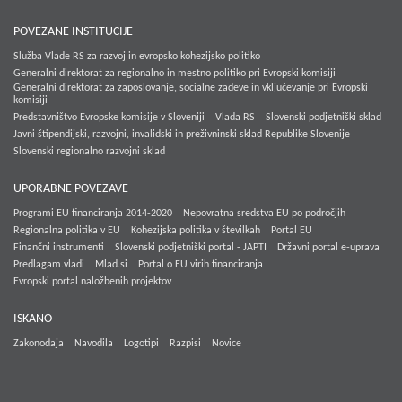
POVEZANE INSTITUCIJE
Služba Vlade RS za razvoj in evropsko kohezijsko politiko
Generalni direktorat za regionalno in mestno politiko pri Evropski komisiji
Generalni direktorat za zaposlovanje, socialne zadeve in vključevanje pri Evropski
komisiji
Predstavništvo Evropske komisije v Sloveniji
Vlada RS
Slovenski podjetniški sklad
Javni štipendijski, razvojni, invalidski in preživninski sklad Republike Slovenije
Slovenski regionalno razvojni sklad
UPORABNE POVEZAVE
Programi EU financiranja 2014-2020
Nepovratna sredstva EU po področjih
Regionalna politika v EU
Kohezijska politika v številkah
Portal EU
Finančni instrumenti
Slovenski podjetniški portal - JAPTI
Državni portal e-uprava
Predlagam.vladi
Mlad.si
Portal o EU virih financiranja
Evropski portal naložbenih projektov
ISKANO
Zakonodaja
Navodila
Logotipi
Razpisi
Novice