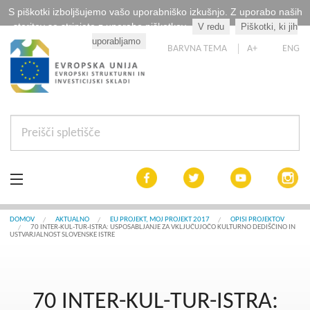
S piškotki izboljšujemo vašo uporabniško izkušnjo. Z uporabo naših
storitev se strinjate z uporabo piškotkov.
V redu
Piškotki, ki jih
Kaj so piškotki?
uporabljamo
BARVNA TEMA
A+
ENG
Aktualno
DOMOV
AKTUALNO
EU PROJEKT, MOJ PROJEKT 2017
OPISI PROJEKTOV
70 INTER-KUL-TUR-ISTRA: USPOSABLJANJE ZA VKLJUČUJOČO KULTURNO DEDIŠČINO IN
USTVARJALNOST SLOVENSKE ISTRE
Razpisi
Interreg Slovenija
70 INTER-KUL-TUR-ISTRA: