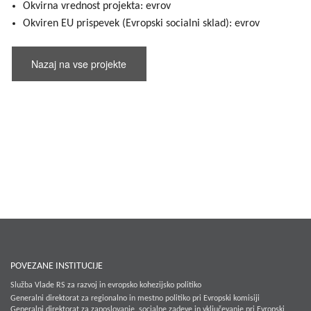
Okvirna vrednost projekta: evrov
Okviren EU prispevek (Evropski socialni sklad): evrov
Nazaj na vse projekte
POVEZANE INSTITUCIJE
Služba Vlade RS za razvoj in evropsko kohezijsko politiko
Generalni direktorat za regionalno in mestno politiko pri Evropski komisiji
Generalni direktorat za zaposlovanje, socialne zadeve in vključevanje pri Evropski