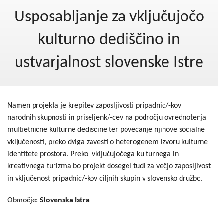
Kohezija do 2020
Usposabljanje za vključujočo
Po 2020
kulturno dediščino in
Seznam projektov
ustvarjalnost slovenske Istre
Blog
Namen projekta je krepitev zaposljivosti pripadnic/-kov
narodnih skupnosti in priseljenk/-cev na področju ovrednotenja
multietnične kulturne dediščine ter povečanje njihove socialne
vključenosti, preko dviga zavesti o heterogenem izvoru kulturne
identitete prostora. Preko vključujočega kulturnega in
kreativnega turizma bo projekt dosegel tudi za večjo zaposljivost
in vključenost pripadnic/-kov ciljnih skupin v slovensko družbo.
Območje:
Slovenska Istra