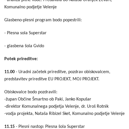
- analiza pitne vode. Predavala bo Nataša Uranjek Ževart,
Komunalno podjetje Velenje
Glasbeno-plesni program bodo popestrili:
- Plesna sola Superstar
- glasbena šola Gvido
Potek prireditve:
11.00
- Uradni začetek prireditve, pozdrav obiskovalcem,
predstavitev prireditve EU PROJEKT, MOJ PROJEKT.
Obiskovalce bodo pozdravili:
-župan Občine Šmartno ob Paki, Janko Kopušar
-direktor Komunalnega podjetja Velenje, dr. Uroš Rotnik
-vodja projekta, Nataša Ribizel Sket, Komunalno podjetje Velenje
11.15
- Plesni nastop: Plesna šola Superstar