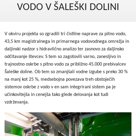
Kohezija do 2020
VODO V ŠALEŠKI DOLINI
Po 2020
Seznam projektov
V okviru projekta so zgradili tri čistilne naprave za pitno vodo,
Blog
43,5 km magistralnega in primarnega vodovodnega omrežja in
daljinski nadzor s hidravlično analizo ter zasnovo za daljinsko
odčitavanje števcev. S tem so zagotovili varno, zanesljivo in
trajnostno oskrbe s pitno vodo za približno 45.000 prebivalcev
Šaleške doline. Ob tem so zmanjšali vodne izgube s preko 30 %
na manj kot 25 %, medsebojna povezava treh obstoječih
sistemov oskrbe z vodo v en sam integrirani sistem pa je
učinkovitejša in cenejša tako glede delovanja kot tudi
vzdrževanja.