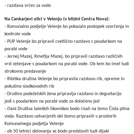
- razstava vrčev za vodo
Na Cankarjevi ulici v Velenju (v blizini Centra Nova):
- Komunalno podjetje Velenje bo pokazalo postopek vzorčenja in
kontrole vode
- PUP Velenje bo pripravil cvetlično razstavo s poudarkom na
porabi vode
- Jernej Mazej, Kmetija Mazej, bo pripravil razstavo različnih
vrst zelenjave s poudarkom na porabi vode. Ob tem bo imel tudi
strokovno predavanje
- Ribiška družina Velenje bo pripravila razstavo rib, opreme in
pokušino sladkovodnih rib
- Društvo podeželskih žena pripravlja razstavo in degustacijo
jedi s poudarkom na porabi vode za določeno jed
- člani Društva šaleških likovnikov bodo risali na temo Čista pitna
voda. Razstavo ustvarjenih del bomo pripravili v prostorih
Komunalnega podjetja Velenje
- ob 50 letnici delovanja se bodo predstavili tudi dijaki