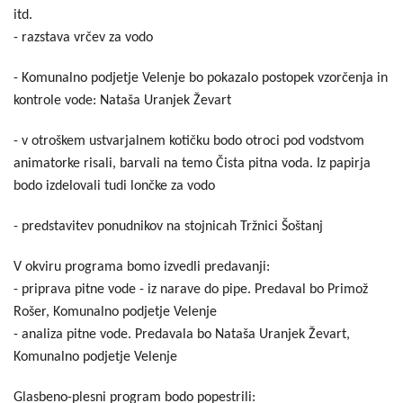
itd.
- razstava vrčev za vodo
- Komunalno podjetje Velenje bo pokazalo postopek vzorčenja in
kontrole vode: Nataša Uranjek Ževart
- v otroškem ustvarjalnem kotičku bodo otroci pod vodstvom
animatorke risali, barvali na temo Čista pitna voda. Iz papirja
bodo izdelovali tudi lončke za vodo
- predstavitev ponudnikov na stojnicah Tržnici Šoštanj
V okviru programa bomo izvedli predavanji:
- priprava pitne vode - iz narave do pipe. Predaval bo Primož
Rošer, Komunalno podjetje Velenje
- analiza pitne vode. Predavala bo Nataša Uranjek Ževart,
Komunalno podjetje Velenje
Glasbeno-plesni program bodo popestrili: