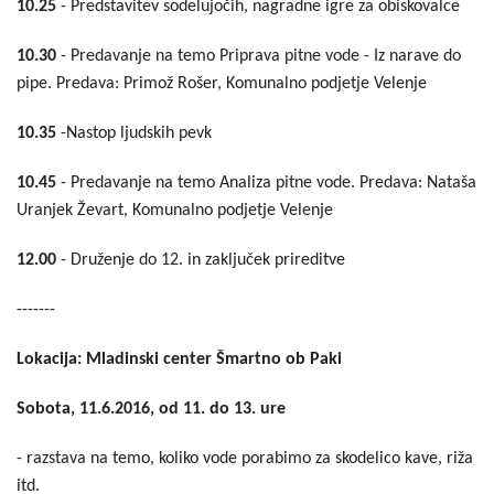
10.25
- Predstavitev sodelujočih, nagradne igre za obiskovalce
10.30
- Predavanje na temo Priprava pitne vode - Iz narave do
pipe. Predava: Primož Rošer, Komunalno podjetje Velenje
10.35
-Nastop ljudskih pevk
10.45
- Predavanje na temo Analiza pitne vode. Predava: Nataša
Uranjek Ževart, Komunalno podjetje Velenje
12.00
- Druženje do 12. in zaključek prireditve
-------
Lokacija: Mladinski center Šmartno ob Paki
Sobota, 11.6.2016, od 11. do 13. ure
- razstava na temo, koliko vode porabimo za skodelico kave, riža
itd.