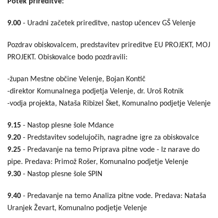
Potek prireditve:
9.00
- Uradni začetek prireditve, nastop učencev GŠ Velenje
Pozdrav obiskovalcem, predstavitev prireditve EU PROJEKT, MOJ
PROJEKT. Obiskovalce bodo pozdravili:
-župan Mestne občine Velenje, Bojan Kontič
-direktor Komunalnega podjetja Velenje, dr. Uroš Rotnik
-vodja projekta, Nataša Ribizel Šket, Komunalno podjetje Velenje
9.15
- Nastop plesne šole Mdance
9.20
- Predstavitev sodelujočih, nagradne igre za obiskovalce
9.25
- Predavanje na temo Priprava pitne vode - Iz narave do
pipe. Predava: Primož Rošer, Komunalno podjetje Velenje
9.30
- Nastop plesne šole SPIN
9.40
- Predavanje na temo Analiza pitne vode. Predava: Nataša
Uranjek Ževart, Komunalno podjetje Velenje