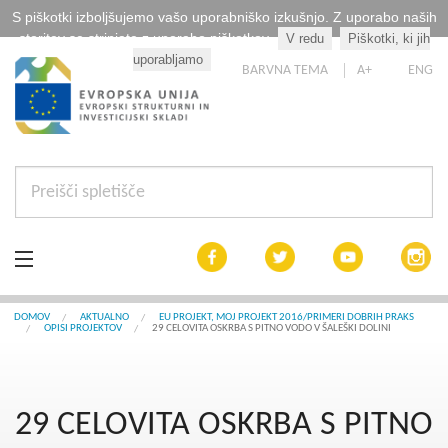
S piškotki izboljšujemo vašo uporabniško izkušnjo. Z uporabo naših
storitev se strinjate z uporabo piškotkov.
V redu
Piškotki, ki jih
Kaj so piškotki?
uporabljamo
BARVNA TEMA
A+
ENG
Aktualno
DOMOV
AKTUALNO
EU PROJEKT, MOJ PROJEKT 2016/PRIMERI DOBRIH PRAKS
OPISI PROJEKTOV
29 CELOVITA OSKRBA S PITNO VODO V ŠALEŠKI DOLINI
Razpisi
Interreg Slovenija
29 CELOVITA OSKRBA S PITNO