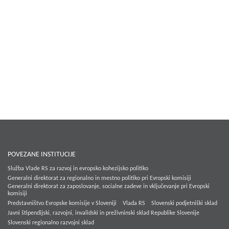
POVEZANE INSTITUCIJE
Služba Vlade RS za razvoj in evropsko kohezijsko politiko
Generalni direktorat za regionalno in mestno politiko pri Evropski komisiji
Generalni direktorat za zaposlovanje, socialne zadeve in vključevanje pri Evropski
komisiji
Predstavništvo Evropske komisije v Sloveniji
Vlada RS
Slovenski podjetniški sklad
Javni štipendijski, razvojni, invalidski in preživninski sklad Republike Slovenije
Slovenski regionalno razvojni sklad