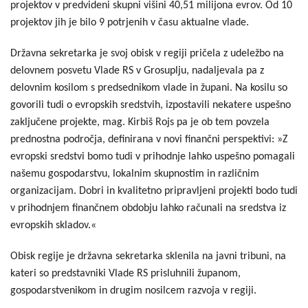
projektov v predvideni skupni višini 40,51 milijona evrov. Od 10
projektov jih je bilo 9 potrjenih v času aktualne vlade.
Državna sekretarka je svoj obisk v regiji pričela z udeležbo na
delovnem posvetu Vlade RS v Grosuplju, nadaljevala pa z
delovnim kosilom s predsednikom vlade in župani. Na kosilu so
govorili tudi o evropskih sredstvih, izpostavili nekatere uspešno
zaključene projekte, mag. Kirbiš Rojs pa je ob tem povzela
prednostna področja, definirana v novi finančni perspektivi: »Z
evropski sredstvi bomo tudi v prihodnje lahko uspešno pomagali
našemu gospodarstvu, lokalnim skupnostim in različnim
organizacijam. Dobri in kvalitetno pripravljeni projekti bodo tudi
v prihodnjem finančnem obdobju lahko računali na sredstva iz
evropskih skladov.«
Obisk regije je državna sekretarka sklenila na javni tribuni, na
kateri so predstavniki Vlade RS prisluhnili županom,
gospodarstvenikom in drugim nosilcem razvoja v regiji.