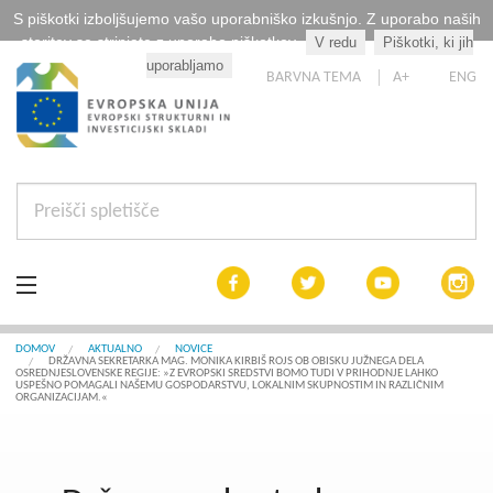
S piškotki izboljšujemo vašo uporabniško izkušnjo. Z uporabo naših
storitev se strinjate z uporabo piškotkov.
V redu
Piškotki, ki jih
Kaj so piškotki?
uporabljamo
BARVNA TEMA
A+
ENG
Aktualno
DOMOV
AKTUALNO
NOVICE
DRŽAVNA SEKRETARKA MAG. MONIKA KIRBIŠ ROJS OB OBISKU JUŽNEGA DELA
OSREDNJESLOVENSKE REGIJE: »Z EVROPSKI SREDSTVI BOMO TUDI V PRIHODNJE LAHKO
USPEŠNO POMAGALI NAŠEMU GOSPODARSTVU, LOKALNIM SKUPNOSTIM IN RAZLIČNIM
Razpisi
ORGANIZACIJAM.«
Interreg Slovenija