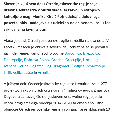
Slovenije v južnem delu Osrednjeslovenske regije se je
državna sekretarka v Službi vlade za razvoj in evropsko
kohezijsko mag. Monika Kirbiš Rojs udeležila delovnega
posveta, obisk nadaljevala z udeležbo na delovnem kosilu ter
zaključila na javni tribuni.
Vlada je obisk Osrednjeslovenske regije razdelila na dva dela. V
začetku meseca je obiskala severni del, tokrat pa so se podali v
južni del regije, kamor sodijo občine
Borovnica
,
Brezovica
,
Dobrepolje
,
Dobrova-Polhov Gradec
,
Grosuplje,
Horjul
,
Ig
,
Ivančna Gorica
,
Logatec
,
Log-Dragomer
,
Škofljica
,
Šmartno pri
Litiji
,
Velike Lašče
in
Vrhnika
.
V južnem delu Osrednjeslovenske regije se trenutno izvaja 277
projektov v skupni vrednosti skoraj 74 milijonov evrov. Z naslova
Dogovora za razvoj Osrednjeslovenske razvojne regije je do
konca programskega obdobja 2014–2020 za omenjeno južno
območje Osrednjeslovenske regije v sofinanciranje vključenih 10