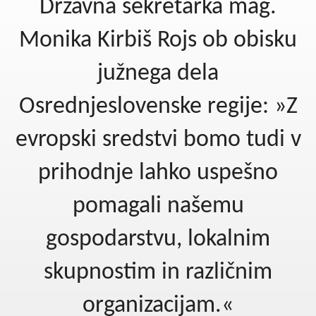
Državna sekretarka mag.
Kohezija do 2020
Po 2020
Monika Kirbiš Rojs ob obisku
Seznam projektov
južnega dela
Blog
Osrednjeslovenske regije: »Z
evropski sredstvi bomo tudi v
prihodnje lahko uspešno
pomagali našemu
gospodarstvu, lokalnim
skupnostim in različnim
organizacijam.«