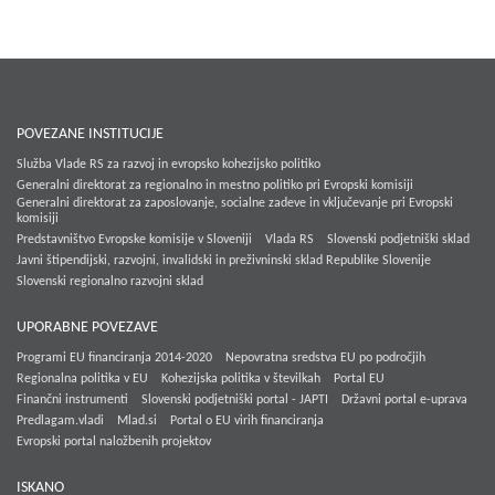
POVEZANE INSTITUCIJE
Služba Vlade RS za razvoj in evropsko kohezijsko politiko
Generalni direktorat za regionalno in mestno politiko pri Evropski komisiji
Generalni direktorat za zaposlovanje, socialne zadeve in vključevanje pri Evropski
komisiji
Predstavništvo Evropske komisije v Sloveniji
Vlada RS
Slovenski podjetniški sklad
Javni štipendijski, razvojni, invalidski in preživninski sklad Republike Slovenije
Slovenski regionalno razvojni sklad
UPORABNE POVEZAVE
Programi EU financiranja 2014-2020
Nepovratna sredstva EU po področjih
Regionalna politika v EU
Kohezijska politika v številkah
Portal EU
Finančni instrumenti
Slovenski podjetniški portal - JAPTI
Državni portal e-uprava
Predlagam.vladi
Mlad.si
Portal o EU virih financiranja
Evropski portal naložbenih projektov
ISKANO