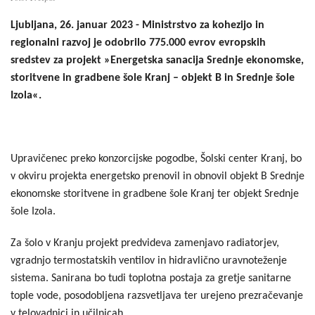
Ljubljana, 26. januar 2023 - Ministrstvo za kohezijo in
regionalni razvoj je odobrilo 775.000 evrov evropskih
sredstev za projekt
»Energetska sanacija Srednje ekonomske,
storitvene
in gradbene šole Kranj – objekt B in Srednje šole
Izola«.
Upravičenec preko konzorcijske pogodbe, Šolski center Kranj, bo
v okviru projekta energetsko prenovil in obnovil objekt B Srednje
ekonomske storitvene in gradbene šole Kranj ter objekt Srednje
šole Izola.
Za šolo v Kranju projekt predvideva zamenjavo radiatorjev,
vgradnjo termostatskih ventilov in hidravlično uravnoteženje
sistema. Sanirana bo tudi toplotna postaja za gretje sanitarne
tople vode, posodobljena razsvetljava ter urejeno prezračevanje
v telovadnici in učilnicah.