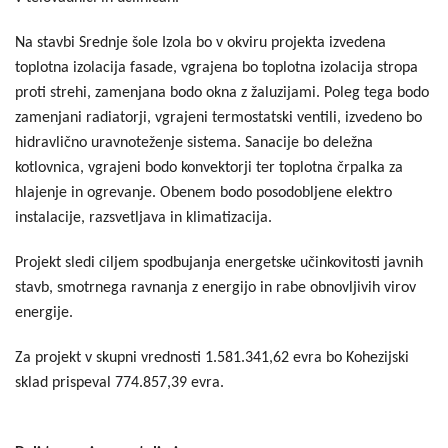
Na stavbi Srednje šole Izola bo v okviru projekta izvedena
toplotna izolacija fasade, vgrajena bo toplotna izolacija stropa
proti strehi, zamenjana bodo okna z žaluzijami. Poleg tega bodo
zamenjani radiatorji, vgrajeni termostatski ventili, izvedeno bo
hidravlično uravnoteženje sistema. Sanacije bo deležna
kotlovnica, vgrajeni bodo konvektorji ter toplotna črpalka za
hlajenje in ogrevanje. Obenem bodo posodobljene elektro
instalacije, razsvetljava in klimatizacija.
Projekt sledi ciljem spodbujanja energetske učinkovitosti javnih
stavb, smotrnega ravnanja z energijo in rabe obnovljivih virov
energije.
Za projekt v skupni vrednosti 1.581.341,62 evra bo Kohezijski
sklad prispeval 774.857,39 evra.