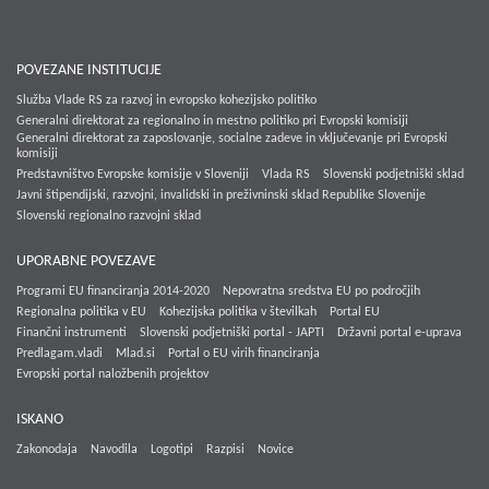
POVEZANE INSTITUCIJE
Služba Vlade RS za razvoj in evropsko kohezijsko politiko
Generalni direktorat za regionalno in mestno politiko pri Evropski komisiji
Generalni direktorat za zaposlovanje, socialne zadeve in vključevanje pri Evropski
komisiji
Predstavništvo Evropske komisije v Sloveniji
Vlada RS
Slovenski podjetniški sklad
Javni štipendijski, razvojni, invalidski in preživninski sklad Republike Slovenije
Slovenski regionalno razvojni sklad
UPORABNE POVEZAVE
Programi EU financiranja 2014-2020
Nepovratna sredstva EU po področjih
Regionalna politika v EU
Kohezijska politika v številkah
Portal EU
Finančni instrumenti
Slovenski podjetniški portal - JAPTI
Državni portal e-uprava
Predlagam.vladi
Mlad.si
Portal o EU virih financiranja
Evropski portal naložbenih projektov
ISKANO
Zakonodaja
Navodila
Logotipi
Razpisi
Novice