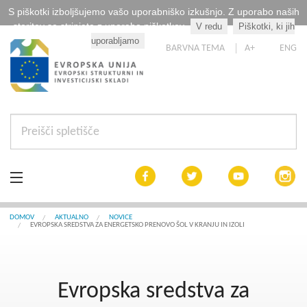
S piškotki izboljšujemo vašo uporabniško izkušnjo. Z uporabo naših
storitev se strinjate z uporabo piškotkov.
V redu
Piškotki, ki jih
Kaj so piškotki?
uporabljamo
BARVNA TEMA
A+
ENG
Aktualno
DOMOV
AKTUALNO
NOVICE
EVROPSKA SREDSTVA ZA ENERGETSKO PRENOVO ŠOL V KRANJU IN IZOLI
Razpisi
Interreg Slovenija
Evropska sredstva za