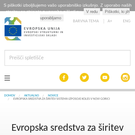
S piškotki izboljšujemo vašo uporabniško izkušnjo. Z uporabo naših
storitev se strinjate z uporabo piškotkov.
V redu
Piškotki, ki jih
Kaj so piškotki?
uporabljamo
BARVNA TEMA
A+
ENG
Aktualno
DOMOV
AKTUALNO
NOVICE
EVROPSKA SREDSTVA ZA ŠIRITEV SISTEMA IZPOSOJE KOLES V NOVI GORICI
Razpisi
Interreg Slovenija
Evropska sredstva za širitev