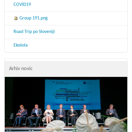
COVID19
Group 191.png
Road Trip po Sloveniji
Ekošola
Arhiv novic