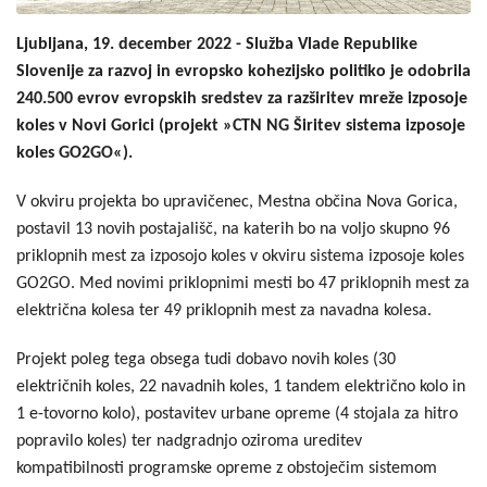
Ljubljana, 19. december 2022 -
Služba Vlade Republike
Slovenije za razvoj in evropsko kohezijsko politiko je odobrila
240.500 evrov evropskih sredstev za
razširitev mreže izposoje
koles v Novi Gorici (
projekt
»CTN NG Širitev sistema izposoje
koles GO2GO«
)
.
V okviru projekta bo upravičenec, Mestna občina Nova Gorica,
postavil 13 novih postajališč, na katerih bo na voljo skupno 96
priklopnih mest za izposojo koles v okviru sistema izposoje koles
GO2GO. Med novimi priklopnimi mesti bo 47 priklopnih mest za
električna kolesa ter 49 priklopnih mest za navadna kolesa.
Projekt poleg tega obsega tudi dobavo novih koles (30
električnih koles, 22 navadnih koles, 1 tandem električno kolo in
1 e-tovorno kolo), postavitev urbane opreme (4 stojala za hitro
popravilo koles) ter nadgradnjo oziroma ureditev
kompatibilnosti programske opreme z obstoječim sistemom