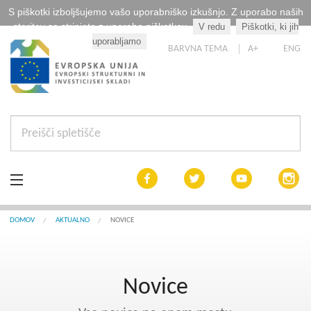
S piškotki izboljšujemo vašo uporabniško izkušnjo. Z uporabo naših
storitev se strinjate z uporabo piškotkov.
V redu
Piškotki, ki jih
Kaj so piškotki?
uporabljamo
BARVNA TEMA
A+
ENG
Aktualno
DOMOV
AKTUALNO
NOVICE
Razpisi
Novice
Interreg Slovenija