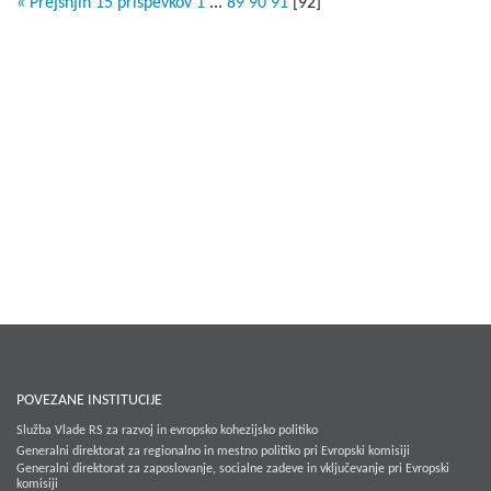
« Prejšnjih 15 prispevkov
1
...
89
90
91
[
92
]
POVEZANE INSTITUCIJE
Služba Vlade RS za razvoj in evropsko kohezijsko politiko
Generalni direktorat za regionalno in mestno politiko pri Evropski komisiji
Generalni direktorat za zaposlovanje, socialne zadeve in vključevanje pri Evropski
komisiji