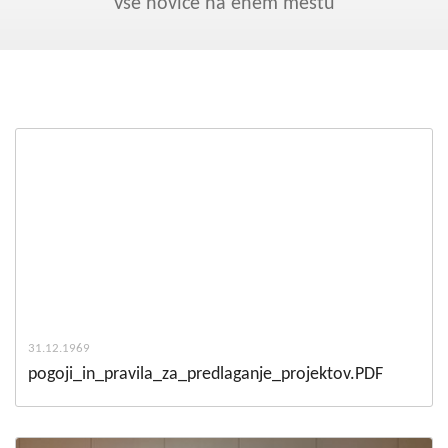
Kohezija do 2020
Vse novice na enem mestu
Po 2020
Seznam projektov
Blog
31.12.1969
pogoji_in_pravila_za_predlaganje_projektov.PDF