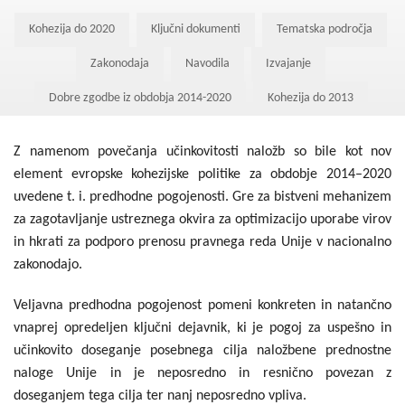
Kohezija do 2020
Kohezija do 2020
Ključni dokumenti
Tematska področja
Po 2020
Zakonodaja
Navodila
Izvajanje
Seznam projektov
Dobre zgodbe iz obdobja 2014-2020
Kohezija do 2013
Blog
Z namenom povečanja učinkovitosti naložb so bile kot nov
element evropske kohezijske politike za obdobje 2014–2020
uvedene t. i. predhodne pogojenosti. Gre za bistveni mehanizem
za zagotavljanje ustreznega okvira za optimizacijo uporabe virov
in hkrati za podporo prenosu pravnega reda Unije v nacionalno
zakonodajo.
Veljavna predhodna pogojenost pomeni konkreten in natančno
vnaprej opredeljen ključni dejavnik, ki je pogoj za uspešno in
učinkovito doseganje posebnega cilja naložbene prednostne
naloge Unije in je neposredno in resnično povezan z
doseganjem tega cilja ter nanj neposredno vpliva.