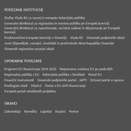
POVEZANE INSTITUCIJE
Služba Vlade RS za razvoj in evropsko kohezijsko politiko
Generalni direktorat za regionalno in mestno politiko pri Evropski komisiji
Generalni direktorat za zaposlovanje, socialne zadeve in vključevanje pri Evropski
komisiji
Predstavništvo Evropske komisije v Sloveniji
Vlada RS
Slovenski podjetniški sklad
Javni štipendijski, razvojni, invalidski in preživninski sklad Republike Slovenije
Slovenski regionalno razvojni sklad
UPORABNE POVEZAVE
Programi EU financiranja 2014-2020
Nepovratna sredstva EU po področjih
Regionalna politika v EU
Kohezijska politika v številkah
Portal EU
Finančni instrumenti
Slovenski podjetniški portal - JAPTI
Državni portal e-uprava
Predlagam.vladi
Mlad.si
Portal o EU virih financiranja
Evropski portal naložbenih projektov
ISKANO
Zakonodaja
Navodila
Logotipi
Razpisi
Novice