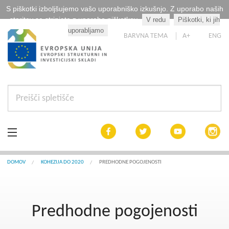
S piškotki izboljšujemo vašo uporabniško izkušnjo. Z uporabo naših
storitev se strinjate z uporabo piškotkov.
V redu
Piškotki, ki jih
Kaj so piškotki?
uporabljamo
BARVNA TEMA
A+
ENG
Aktualno
DOMOV
KOHEZIJA DO 2020
PREDHODNE POGOJENOSTI
Razpisi
Predhodne pogojenosti
Interreg Slovenija