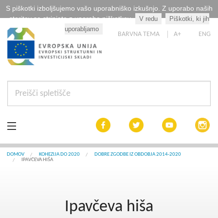
S piškotki izboljšujemo vašo uporabniško izkušnjo. Z uporabo naših
storitev se strinjate z uporabo piškotkov.
V redu
Piškotki, ki jih
Kaj so piškotki?
uporabljamo
BARVNA TEMA
A+
ENG
Aktualno
DOMOV
KOHEZIJA DO 2020
DOBRE ZGODBE IZ OBDOBJA 2014-2020
IPAVČEVA HIŠA
Razpisi
Interreg Slovenija
Ipavčeva hiša