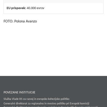
EU prispevek:
40.000 evrov
FOTO: Polona Avanzo
POVEZANE INSTITUCIJE
Služba Vlade RS za razvoj in evropsko kohezijsko politiko
Generalni direktorat za regionalno in mestno politiko pri Evropski komisiji