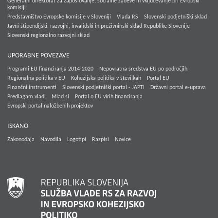
Generalni direktorat za zaposlovanje, socialne zadeve in vključevanje pri Evropski
komisiji
Predstavništvo Evropske komisije v Sloveniji
Vlada RS
Slovenski podjetniški sklad
Javni štipendijski, razvojni, invalidski in preživninski sklad Republike Slovenije
Slovenski regionalno razvojni sklad
UPORABNE POVEZAVE
Programi EU financiranja 2014-2020
Nepovratna sredstva EU po področjih
Regionalna politika v EU
Kohezijska politika v številkah
Portal EU
Finančni instrumenti
Slovenski podjetniški portal - JAPTI
Državni portal e-uprava
Predlagam.vladi
Mlad.si
Portal o EU virih financiranja
Evropski portal naložbenih projektov
ISKANO
Zakonodaja
Navodila
Logotipi
Razpisi
Novice