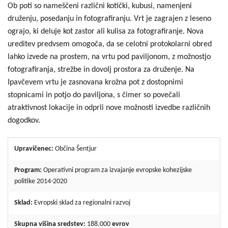
Ob poti so nameščeni različni kotički, kubusi, namenjeni
druženju, posedanju in fotografiranju. Vrt je zagrajen z leseno
ograjo, ki deluje kot zastor ali kulisa za fotografiranje. Nova
ureditev predvsem omogoča, da se celotni protokolarni obred
lahko izvede na prostem, na vrtu pod paviljonom, z možnostjo
fotografiranja, strežbe in dovolj prostora za druženje. Na
Ipavčevem vrtu je zasnovana krožna pot z dostopnimi
stopnicami in potjo do paviljona, s čimer so povečali
atraktivnost lokacije in odprli nove možnosti izvedbe različnih
dogodkov.
Upravičenec:
Občina Šentjur
Program:
Operativni program za izvajanje evropske kohezijske
politike 2014-2020
Sklad:
Evropski sklad za regionalni razvoj
Skupna višina sredstev:
188.000
evrov