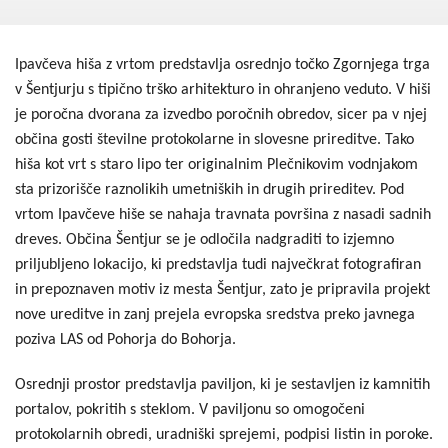
Kohezija do 2020
Po 2020
Ipavčeva hiša z vrtom predstavlja osrednjo točko Zgornjega trga
Seznam projektov
v Šentjurju s tipično trško arhitekturo in ohranjeno veduto. V hiši
je poročna dvorana za izvedbo poročnih obredov, sicer pa v njej
Blog
občina gosti številne protokolarne in slovesne prireditve. Tako
hiša kot vrt s staro lipo ter originalnim Plečnikovim vodnjakom
sta prizorišče raznolikih umetniških in drugih prireditev. Pod
vrtom Ipavčeve hiše se nahaja travnata površina z nasadi sadnih
dreves. Občina Šentjur se je odločila nadgraditi to izjemno
priljubljeno lokacijo, ki predstavlja tudi največkrat fotografiran
in prepoznaven motiv iz mesta Šentjur, zato je pripravila projekt
nove ureditve in zanj prejela evropska sredstva preko javnega
poziva LAS od Pohorja do Bohorja.
Osrednji prostor predstavlja paviljon, ki je sestavljen iz kamnitih
portalov, pokritih s steklom. V paviljonu so omogočeni
protokolarnih obredi, uradniški sprejemi, podpisi listin in poroke.