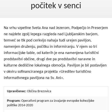
Kohezija do 2020
počitek v senci
Po 2020
Seznam projektov
Na vrhu vzpetine Sveta Ana nad Jezerom, Podpečjo in Preserjem
Blog
ne najdete zgolj lepega razgleda nad Ljubljanskim barjem,
temveč se tik pod cerkvijo nahaja tudi urejen paviljon,
namenjen druženju, počitku in informiranju. V njem so tri
informacijske table, od katerih je ena namenjena turistični
predstavitvi občine, drugi dve pa predstavitvi naravne in
kulturne dediščine lokalnega območja. Paviljon je bil postavljen
v okviru sofinanciranega projekta »Ureditev turistično
informativnega paviljona na Sv. Ani«.
Upravičenec:
Občina Brezovica
Program:
Operativni program za izvajanje evropske kohezijske
politike 2014-2020