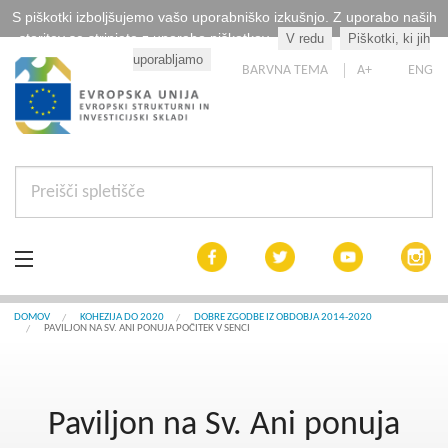
S piškotki izboljšujemo vašo uporabniško izkušnjo. Z uporabo naših
storitev se strinjate z uporabo piškotkov.
V redu
Piškotki, ki jih
Kaj so piškotki?
uporabljamo
BARVNA TEMA
A+
ENG
Aktualno
DOMOV
KOHEZIJA DO 2020
DOBRE ZGODBE IZ OBDOBJA 2014-2020
PAVILJON NA SV. ANI PONUJA POČITEK V SENCI
Razpisi
Interreg Slovenija
Paviljon na Sv. Ani ponuja