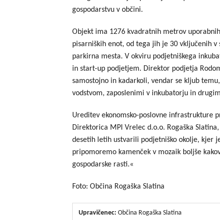
gospodarstvu v občini.
Objekt ima 1276 kvadratnih metrov uporabnih po
pisarniških enot, od tega jih je 30 vključenih 
parkirna mesta. V okviru podjetniškega inkubat
in start-up podjetjem. Direktor podjetja Rodo
samostojno in kadarkoli, vendar se kljub temu
vodstvom, zaposlenimi v inkubatorju in drugim
Ureditev ekonomsko-poslovne infrastrukture pri
Direktorica MPI Vrelec d.o.o. Rogaška Slatin
desetih letih ustvarili podjetniško okolje, kjer 
pripomoremo kamenček v mozaik boljše kakovost
gospodarske rasti.«
Foto: Občina Rogaška Slatina
Upravičenec:
Občina Rogaška Slatina