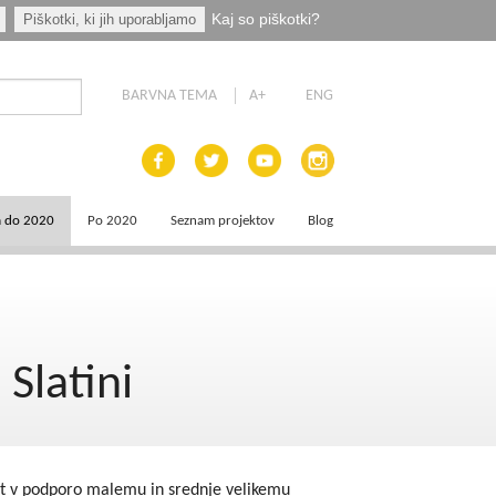
Kaj so piškotki?
Piškotki, ki jih uporabljamo
BARVNA TEMA
A+
ENG
a do 2020
Po 2020
Seznam projektov
Blog
 dokumenti
Priprava programskih dokumentov
a področja
Načrt za okrevanje in odpornost
Slatini
aja
a
e
jekt v podporo malemu in srednje velikemu