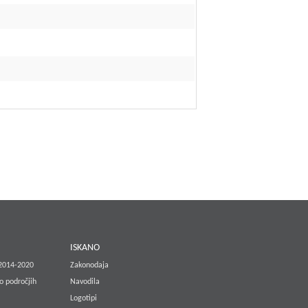
E
ISKANO
 2014-2020
Zakonodaja
o področjih
Navodila
Logotipi