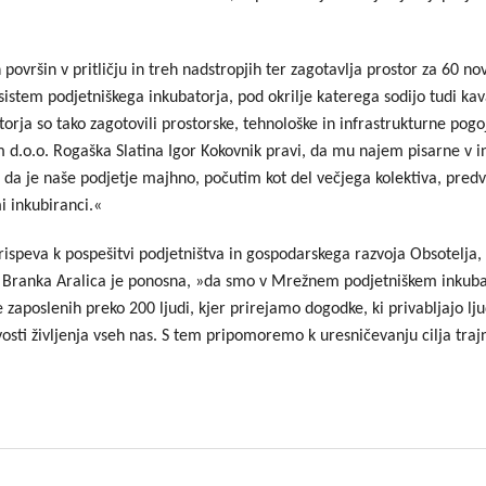
Dogodki
Dobre z
vršin v pritličju in treh nadstropjih ter zagotavlja prostor za 60 no
EU projekt, moj projekt
Kohezij
v sistem podjetniškega inkubatorja, pod okrilje katerega sodijo tudi kav
Fotogalerija in videi
orja so tako zagotovili prostorske, tehnološke in infrastrukturne pog
m d.o.o. Rogaška Slatina Igor Kokovnik pravi, da mu najem pisarne v 
COVID19
, da je naše podjetje majhno, počutim kot del večjega kolektiva, pr
i inkubiranci.«
Road Trip po Sloveniji
speva k pospešitvi podjetništva in gospodarskega razvoja Obsotelja, K
Ekošola
a, Branka Aralica je ponosna, »da smo v Mrežnem podjetniškem inkuba
je zaposlenih preko 200 ljudi, kjer prirejamo dogodke, ki privabljajo ljud
i življenja vseh nas. S tem pripomoremo k uresničevanju cilja trajn