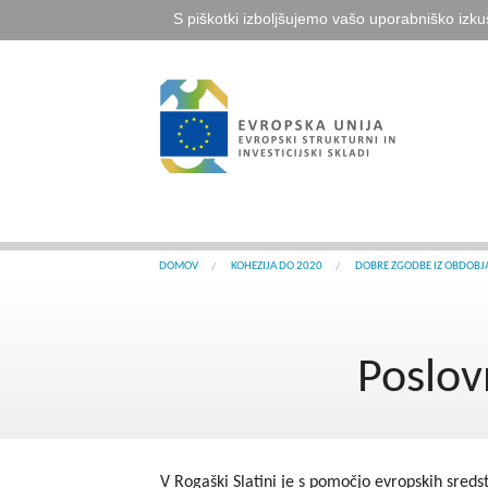
S piškotki izboljšujemo vašo uporabniško izku
DOMOV
KOHEZIJA DO 2020
DOBRE ZGODBE IZ OBDOBJ
Poslov
V Rogaški Slatini je s pomočjo evropskih sreds