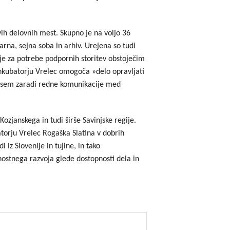
godbe iz obdobja 2014-2020
vih delovnih mest. Skupno je na voljo 36
a do 2013
arna, sejna soba in arhiv. Urejena so tudi
oje za potrebe podpornih storitev obstoječim
inkubatorju Vrelec omogoča »delo opravljati
edvsem zaradi redne komunikacije med
ozjanskega in tudi širše Savinjske regije.
torju Vrelec Rogaška Slatina v dobrih
i iz Slovenije in tujine, in tako
ostnega razvoja glede dostopnosti dela in