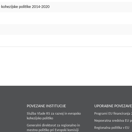
 kohezijske politike 2014-2020
POVEZANE INSTITUCIJE
UPORABNE POVEZAV
Služba Vlade RS za razvoj in evropsko
Programi EU financiranja
kohezijsko politiko
Nepovratna sredstva EU p
Generalni direktorat za regionalno in
Regionalna politika v EU
mestno politiko pri Evropski komisiji