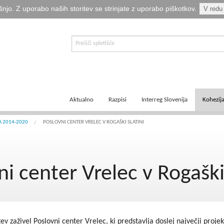
šnjo. Z uporabo naših storitev se strinjate z uporabo piškotkov.
V redu
Aktualno
Razpisi
Interreg Slovenija
Kohezij
E-informator Vizija kohezija
Aktualni razpisi
Čezmejno sodelovanje
Ključni
A 2014-2020
POSLOVNI CENTER VRELEC V ROGAŠKI SLATINI
Novice
Pretekli razpisi
Transnacionalno sodelovanje
Tematsk
ni center Vrelec v Rogaški 
Logotipi
Napovedani razpisi
Medregionalno sodelovanje
Zakonod
Publikacije
Komu so namenjena sredstva?
Predpisi ETS
Navodil
Svetovalka EMA
Izvajanj
tev zaživel Poslovni center Vrelec, ki predstavlja doslej največji pro