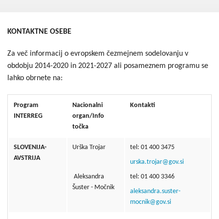
Kohezija do 2020
Po 2020
KONTAKTNE OSEBE
Seznam projektov
Za več informacij o evropskem čezmejnem sodelovanju v
Blog
obdobju 2014-2020 in 2021-2027 ali posameznem programu se
lahko obrnete na:
Program
Nacionalni
Kontakti
INTERREG
organ/
Info
točka
SLOVENIJA-
Urška Trojar
tel: 01 400 3475
AVSTRIJA
urska.trojar@gov.si
Aleksandra
tel: 01 400 3346
Šuster - Močnik
aleksandra.suster-
mocnik@gov.si