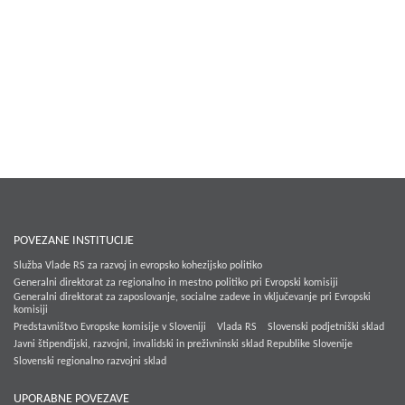
POVEZANE INSTITUCIJE
Služba Vlade RS za razvoj in evropsko kohezijsko politiko
Generalni direktorat za regionalno in mestno politiko pri Evropski komisiji
Generalni direktorat za zaposlovanje, socialne zadeve in vključevanje pri Evropski
komisiji
Predstavništvo Evropske komisije v Sloveniji
Vlada RS
Slovenski podjetniški sklad
Javni štipendijski, razvojni, invalidski in preživninski sklad Republike Slovenije
Slovenski regionalno razvojni sklad
UPORABNE POVEZAVE