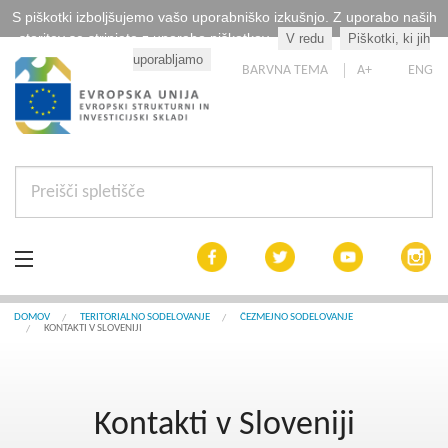
S piškotki izboljšujemo vašo uporabniško izkušnjo. Z uporabo naših
storitev se strinjate z uporabo piškotkov.
V redu
Piškotki, ki jih
Kaj so piškotki?
uporabljamo
BARVNA TEMA
A+
ENG
Aktualno
DOMOV
TERITORIALNO SODELOVANJE
ČEZMEJNO SODELOVANJE
KONTAKTI V SLOVENIJI
Razpisi
Interreg Slovenija
Kontakti v Sloveniji