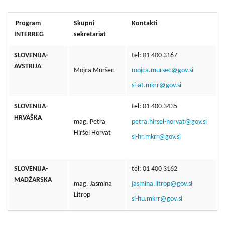
Program
Skupni
Kontakti
INTERREG
sekretariat
SLOVENIJA-
tel: 01 400 3167
AVSTRIJA
Mojca Muršec
mojca.mursec@gov.si
si-at.mkrr@gov.si
SLOVENIJA-
tel: 01 400 3435
HRVAŠKA
mag. Petra
petra.hirsel-horvat@gov.si
Hiršel Horvat
si-hr.mkrr@gov.si
SLOVENIJA-
tel: 01 400 3162
MADŽARSKA
mag. Jasmina
jasmina.litrop@gov.si
Litrop
si-hu.mkrr@gov.si