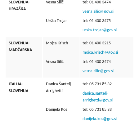
SLOVENIJA-
Vesna Silič
tel: 01 400 3474
HRVAŠKA
vesna.silic@gov.si
Urška Trojar
tel: 01 400 3475
urska.trojar@gov.si
SLOVENIJA-
Mojca Krisch
tel: 01 400 3215
MADŽARSKA
mojca.krisch@gov.si
Vesna Silič
tel: 01 400 3474
vesna.silic@gov.si
ITALIJA-
Danica Šantelj
tel: 05 731 85 32
SLOVENIJA
Arrighetti
danica.santelj-
arrighetti@gov.si
Danijela Kos
tel: 05 731 85 33
danijela.kos@gov.si