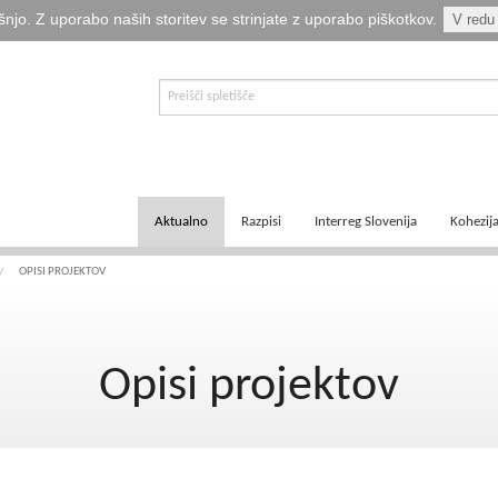
šnjo. Z uporabo naših storitev se strinjate z uporabo piškotkov.
V redu
Aktualno
Razpisi
Interreg Slovenija
Kohezij
E-informator Vizija kohezija
Aktualni razpisi
Čezmejno sodelovanje
Ključni
OPISI PROJEKTOV
Novice
Pretekli razpisi
Transnacionalno sodelovanje
Tematsk
Opisi projektov
Logotipi
Napovedani razpisi
Medregionalno sodelovanje
Zakonod
Publikacije
Komu so namenjena sredstva?
Predpisi ETS
Navodil
Svetovalka EMA
Izvajanj