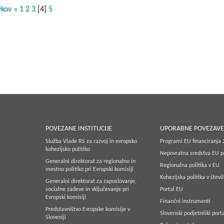
vkov »
1
2
3
[
4
]
5
POVEZANE INSTITUCIJE
UPORABNE POVEZAV
Služba Vlade RS za razvoj in evropsko
Programi EU financiranja
kohezijsko politiko
Nepovratna sredstva EU p
Generalni direktorat za regionalno in
Regionalna politika v EU
mestno politiko pri Evropski komisiji
Kohezijska politika v števi
Generalni direktorat za zaposlovanje,
socialne zadeve in vključevanje pri
Portal EU
Evropski komisiji
Finančni instrumenti
Predstavništvo Evropske komisije v
Slovenski podjetniški porta
Sloveniji