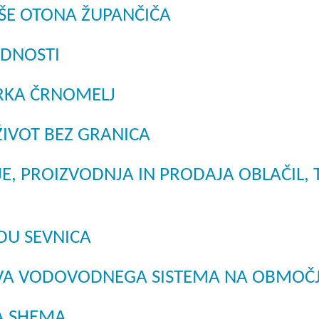
ŠE OTONA ŽUPANČIČA
Dogodki
Dobre z
EU projekt, moj projekt
Kohezij
EDNOSTI
Fotogalerija in videi
RKA ČRNOMELJ
COVID19
 ŽIVOT BEZ GRANICA
Road Trip po Sloveniji
JE, PROIZVODNJA IN PRODAJA OBLAČIL,
Ekošola
DU SEVNICA
AVA VODOVODNEGA SISTEMA NA OBMOČ
KA SHEMA