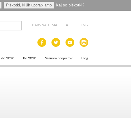
Kaj so piškotki?
Piškotki, ki jih uporabljamo
BARVNA TEMA
A+
ENG
a do 2020
Po 2020
Seznam projektov
Blog
 dokumenti
Priprava programskih dokumentov
a področja
Načrt za okrevanje in odpornost
aja
a
e