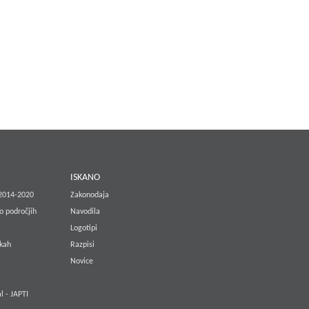
E
ISKANO
 2014-2020
Zakonodaja
o področjih
Navodila
Logotipi
lkah
Razpisi
Novice
l - JAPTI