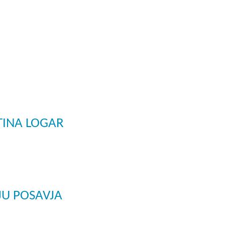
godbe iz obdobja 2014-2020
a do 2013
 TINA LOGAR
JU POSAVJA