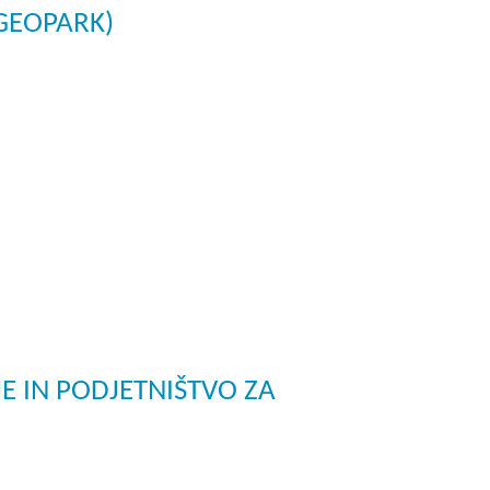
GEOPARK)
godbe iz obdobja 2014-2020
a do 2013
E IN PODJETNIŠTVO ZA