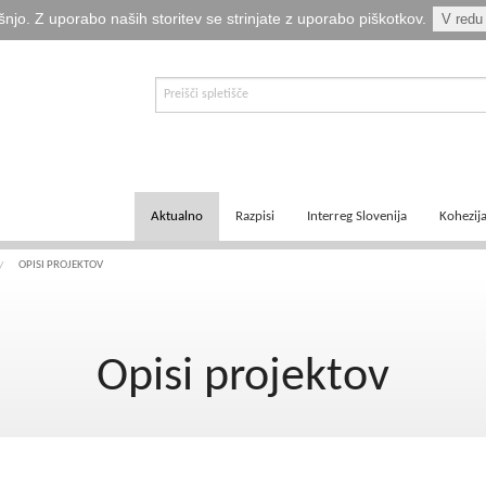
šnjo. Z uporabo naših storitev se strinjate z uporabo piškotkov.
V redu
Aktualno
Razpisi
Interreg Slovenija
Kohezij
E-informator Vizija kohezija
Aktualni razpisi
Čezmejno sodelovanje
Ključni
OPISI PROJEKTOV
Novice
Pretekli razpisi
Transnacionalno sodelovanje
Tematsk
Opisi projektov
Logotipi
Napovedani razpisi
Medregionalno sodelovanje
Zakonod
Publikacije
Komu so namenjena sredstva?
Predpisi ETS
Navodil
Svetovalka EMA
Izvajanj