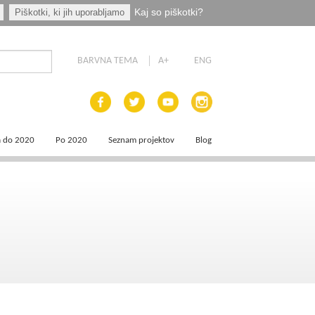
Kaj so piškotki?
Piškotki, ki jih uporabljamo
BARVNA TEMA
A+
ENG
a do 2020
Po 2020
Seznam projektov
Blog
 dokumenti
Priprava programskih dokumentov
a področja
Načrt za okrevanje in odpornost
aja
a
e