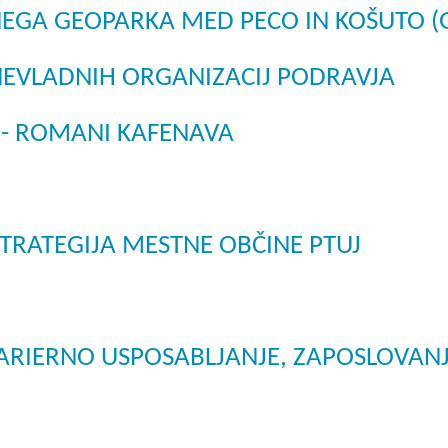
NEGA GEOPARKA MED PECO IN KOŠUTO (
Dogodki
Dobre z
EU projekt, moj projekt
Kohezij
 NEVLADNIH ORGANIZACIJ PODRAVJA
Fotogalerija in videi
 - ROMANI KAFENAVA
COVID19
Road Trip po Sloveniji
TRATEGIJA MESTNE OBČINE PTUJ
Ekošola
ARIERNO USPOSABLJANJE, ZAPOSLOVANJ