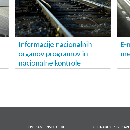
Informacije nacionalnih
E-n
organov programov in
me
nacionalne kontrole
POVEZANE INSTITUCIJE
UPORABNE POVEZAV