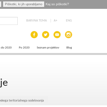
Kaj so piškotki?
Piškotki, ki jih uporabljamo
BARVNA TEMA
A+
ENG
a do 2020
Po 2020
Seznam projektov
Blog
 dokumenti
Priprava programskih dokumentov
a področja
Načrt za okrevanje in odpornost
je
aja
a
pskega teritorialnega sodelovanja
e