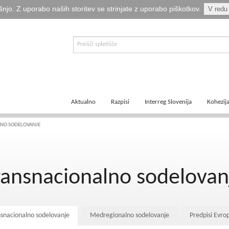
šnjo. Z uporabo naših storitev se strinjate z uporabo piškotkov.
V redu
Aktualno
Razpisi
Interreg Slovenija
Kohezij
E-informator Vizija kohezija
Aktualni razpisi
Čezmejno sodelovanje
Ključni
NO SODELOVANJE
Novice
Pretekli razpisi
Transnacionalno sodelovanje
Tematsk
ransnacionalno sodelovan
Logotipi
Napovedani razpisi
Medregionalno sodelovanje
Zakonod
Publikacije
Komu so namenjena sredstva?
Predpisi ETS
Navodil
snacionalno sodelovanje
Medregionalno sodelovanje
Predpisi Evro
Svetovalka EMA
Izvajanj