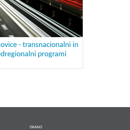
ovice - transnacionalni in
dregionalni programi
E
ISKANO