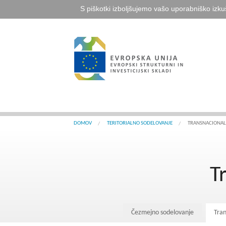
S piškotki izboljšujemo vašo uporabniško izku
DOMOV
TERITORIALNO SODELOVANJE
TRANSNACIONAL
T
Čezmejno sodelovanje
Tran