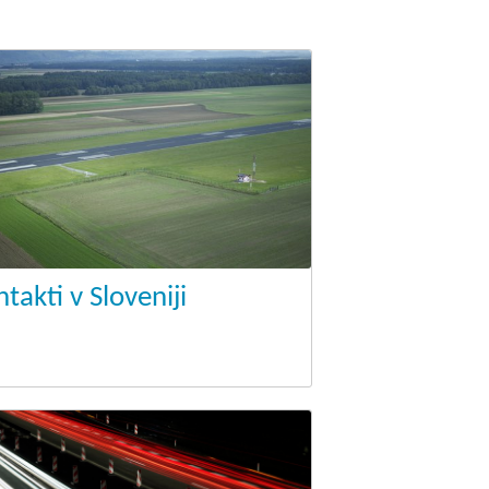
godbe iz obdobja 2014-2020
a do 2013
takti v Sloveniji