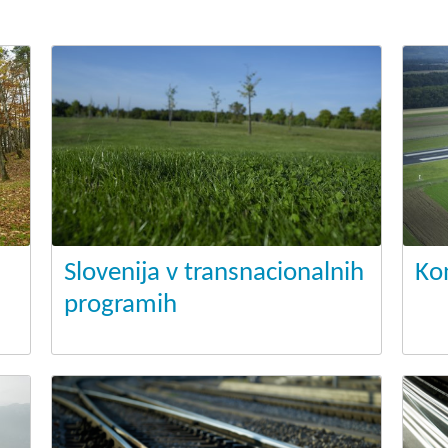
Dogodki
Dobre z
EU projekt, moj projekt
Kohezij
Fotogalerija in videi
COVID19
Road Trip po Sloveniji
Ekošola
Slovenija v transnacionalnih
Kon
programih