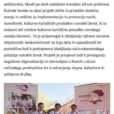
zeliščarstva, hkrati pa sledi sodobnim trendom zdrave prehrane.
Romske ženske so skozi projekt delile in pridobile dodatna
znanja in veščine za implementacijo in promocijo novih,
inovativnih, kulturno-turističnih produktov romskih žensk, ki so
sestavni del celotne kulturno-turistične ponudbe romskega
naselja Kamenci. To je pripomoglo k izboljšanju njihove socialne
vključenosti, konkurenčnosti na trgu dela in zaposljivosti ter
posledično tudi k postopnemu izboljšanju socio-ekonomskega
položaja romskih žensk. Projekt je prispeval tudi k preseganju
negativne stigmatizacije in stereotipov o Romih s strani
večinskega prebivalstva ter k ustvarjanju strpne, kohezivne in
solidarne družbe.