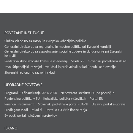
POVEZANE INSTITUCIJE
Služba Vlade RS za razvoj in evropsko kohezijsko politiko
Generalni direktorat za regionalno in mestno politiko pri Evropski komisiji
Generalni direktorat za zaposlovanje, socialne zadeve in vključevanje pri Evropski
komisiji
Predstavništvo Evropske komisije v Sloveniji
Vlada RS
Slovenski podjetniški sklad
Javni štipendijski, razvojni, invalidski in preživninski sklad Republike Slovenije
Slovenski regionalno razvojni sklad
UPORABNE POVEZAVE
Programi EU financiranja 2014-2020
Nepovratna sredstva EU po področjih
Regionalna politika v EU
Kohezijska politika v številkah
Portal EU
Finančni instrumenti
Slovenski podjetniški portal - JAPTI
Državni portal e-uprava
Predlagam.vladi
Mlad.si
Portal o EU virih financiranja
Evropski portal naložbenih projektov
ISKANO