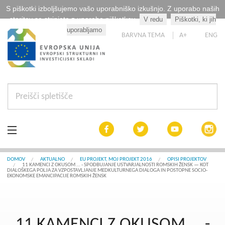
S piškotki izboljšujemo vašo uporabniško izkušnjo. Z uporabo naših
storitev se strinjate z uporabo piškotkov.
V redu
Piškotki, ki jih
Kaj so piškotki?
uporabljamo
BARVNA TEMA
A+
ENG
Aktualno
DOMOV
AKTUALNO
EU PROJEKT, MOJ PROJEKT 2016
OPISI PROJEKTOV
11 KAMENCI Z OKUSOM … - SPODBUJANJE USTVARJALNOSTI ROMSKIH ŽENSK — KOT
DIALOŠKEGA POLJA ZA VZPOSTAVLJANJE MEDKULTURNEGA DIALOGA IN POSTOPNE SOCIO-
EKONOMSKE EMANCIPACIJE ROMSKIH ŽENSK
Razpisi
Interreg Slovenija
11 KAMENCI Z OKUSOM … -