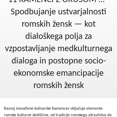
Kohezija do 2020
Spodbujanje ustvarjalnosti
Po 2020
romskih žensk — kot
Seznam projektov
dialoškega polja za
Blog
vzpostavljanje medkulturnega
dialoga in postopne socio-
ekonomske emancipacije
romskih žensk
Razvoj inovativne kulinarike Kamencev vključuje elemente
romske kulturne dediščine, od tradicije romskega zdravilstva do