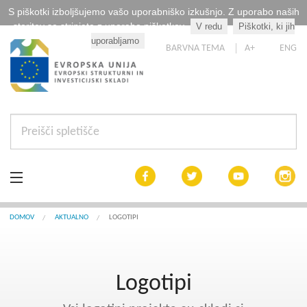
S piškotki izboljšujemo vašo uporabniško izkušnjo. Z uporabo naših
storitev se strinjate z uporabo piškotkov.
V redu
Piškotki, ki jih
Kaj so piškotki?
uporabljamo
BARVNA TEMA
A+
ENG
Aktualno
DOMOV
AKTUALNO
LOGOTIPI
Razpisi
Logotipi
Interreg Slovenija