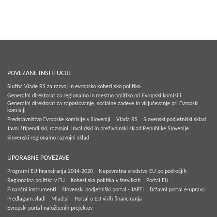
POVEZANE INSTITUCIJE
Služba Vlade RS za razvoj in evropsko kohezijsko politiko
Generalni direktorat za regionalno in mestno politiko pri Evropski komisiji
Generalni direktorat za zaposlovanje, socialne zadeve in vključevanje pri Evropski
komisiji
Predstavništvo Evropske komisije v Sloveniji
Vlada RS
Slovenski podjetniški sklad
Javni štipendijski, razvojni, invalidski in preživninski sklad Republike Slovenije
Slovenski regionalno razvojni sklad
UPORABNE POVEZAVE
Programi EU financiranja 2014-2020
Nepovratna sredstva EU po področjih
Regionalna politika v EU
Kohezijska politika v številkah
Portal EU
Finančni instrumenti
Slovenski podjetniški portal - JAPTI
Državni portal e-uprava
Predlagam.vladi
Mlad.si
Portal o EU virih financiranja
Evropski portal naložbenih projektov