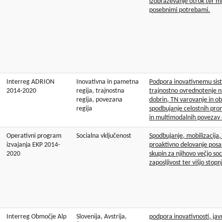
izobraževanje otrok ter m
posebnimi potrebami.
Interreg ADRION
Inovativna in pametna
Podpora inovativnemu si
2014-2020
regija, trajnostna
trajnostno ovrednotenje na
regija, povezana
dobrin, TN varovanje in ob
regija
spodbujanje celostnih pro
in multimodalnih povezav
Operativni program
Socialna vključenost
Spodbujanje, mobilizacija,
izvajanja EKP 2014-
proaktivno delovanje posam
2020
skupin za njihovo večjo soc
zaposljivost ter višjo stop
Interreg Območje Alp
Slovenija, Avstrija,
podpora inovativnosti, jav