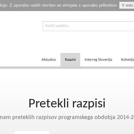
šnjo. Z uporabo naših storitev se strinjate z uporabo piškotkov.
V redu
Aktualno
Razpisi
Interreg Slovenija
Kohezij
E-informator Vizija kohezija
Aktualni razpisi
Čezmejno sodelovanje
Ključni
Novice
Pretekli razpisi
Transnacionalno sodelovanje
Tematsk
Pretekli razpisi
Logotipi
Napovedani razpisi
Medregionalno sodelovanje
Zakonod
Publikacije
Komu so namenjena sredstva?
Predpisi ETS
Navodil
nam preteklih razpisov programskega obdobja 2014-
Svetovalka EMA
Izvajanj