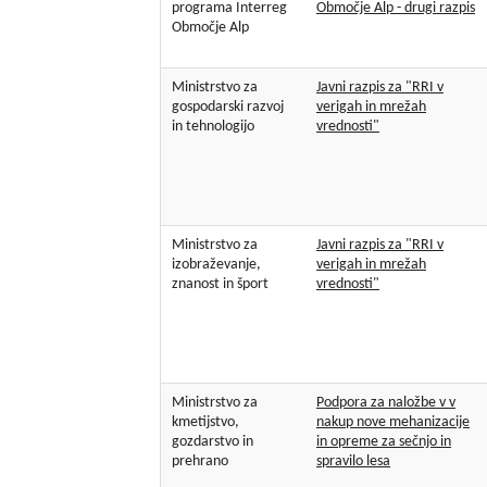
programa Interreg
Območje Alp - drugi razpis
Območje Alp
Ministrstvo za
Javni razpis za "RRI v
gospodarski razvoj
verigah in mrežah
in tehnologijo
vrednosti"
Ministrstvo za
Javni razpis za "RRI v
izobraževanje,
verigah in mrežah
znanost in šport
vrednosti"
Ministrstvo za
Podpora za naložbe v v
kmetijstvo,
nakup nove mehanizacije
gozdarstvo in
in opreme za sečnjo in
prehrano
spravilo lesa