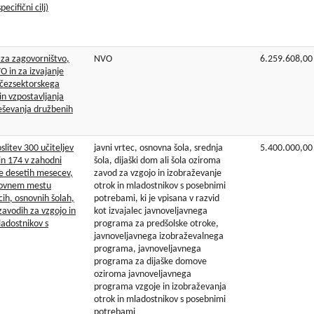
ecifični cilj)
 za zagovorništvo,
NVO
6.259.608,00
O in za izvajanje
v čezsektorskega
in vzpostavljanja
ševanja družbenih
slitev 300 učiteljev
javni vrtec, osnovna šola, srednja
5.400.000,00
in 174 v zahodni
šola, dijaški dom ali šola oziroma
bje desetih mesecev,
zavod za vzgojo in izobraževanje
elovnem mestu
otrok in mladostnikov s posebnimi
tcih, osnovnih šolah,
potrebami, ki je vpisana v razvid
 zavodih za vzgojo in
kot izvajalec javnoveljavnega
ladostnikov s
programa za predšolske otroke,
javnoveljavnega izobraževalnega
programa, javnoveljavnega
programa za dijaške domove
oziroma javnoveljavnega
programa vzgoje in izobraževanja
otrok in mladostnikov s posebnimi
potrebami