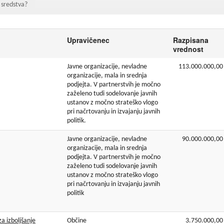
sredstva?
godbe iz obdobja 2014-2020
a do 2013
Upravičenec
Razpisana
vrednost
Javne organizacije, nevladne
113.000.000,00
organizacije, mala in srednja
podjejta. V partnerstvih je močno
zaželeno tudi sodelovanje javnih
ustanov z močno strateško vlogo
pri načrtovanju in izvajanju javnih
politik.
Javne organizacije, nevladne
90.000.000,00
organizacije, mala in srednja
podjejta. V partnerstvih je močno
zaželeno tudi sodelovanje javnih
ustanov z močno strateško vlogo
pri načrtovanju in izvajanju javnih
politik
a izboljšanje
Občine
3.750.000,00