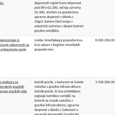
ta.
dejavnosti registrirano dejavnost
pod šifro 02.200, sečnja oziroma
02.400, storitev za gozdarstvo,
agrarna skupnost v skladu z
ZAgrS, katere člani imajo v
solastnini oziroma v skupni lastnini
gozdno zemljišče.
 ekonomske in
nosilec kmetijskega gospodarstva,
8.000.000,00
večanje odpornosti na
ki je vpisan v Register kmetijskih
rilagajanje nanje
gospodarstev
je podpora za
lastnik gozda, v katerem se izvede
3.500.000,00
strukcijo gozdnih
naložba v gozdno infrastrukturo;
ipravo gozdnih vlak.
lastnik gozda, ki ima pridobljeno
soglasje lastnikov zemljišč na
katerih se izvede naložba v
gozdno infrastrukturo; agrarna
skupnost v skladu z Zakonom o
agrarnih skupnostih (Uradni list