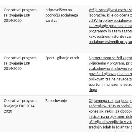
Operativni program
pripravništvo na
Večja zaposljivost oseb s s
za izvajanje EKP
področju socialnega
izobrazbe, ki je določena 
2014-2020
varstva
v ZSV; krepitev socialnova
za izvajanje posameznih s
programov in s tem zagota
kakovostnejših storitev za
socialnovarstvenih progr
Operativni program
Šport - gibanje otrok
S programom se želi zagot
za izvajanje EKP
vključenim v program, pr
2014-2020
vsakodnevno strokovno vo
povečati njihovo gibalno z
oblikovati trajne navade z
športom in privzemanje zd
sloga
Operativni program
Zaposlovanje
Cilj javnega razpisa je zapo
izvajanja EKP 2014-
začetnikov, 131v vzhodni 
2020
kohezijski regiji, za obdo
in sicer na projektnem d
učitelja ali vzgojitelja v vr
srednjih šolah in šolah ter