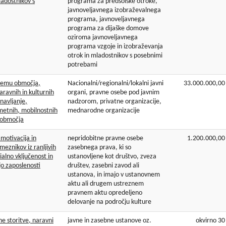
ladostnikov s
programa za predšolske otroke,
javnoveljavnega izobraževalnega
programa, javnoveljavnega
programa za dijaške domove
oziroma javnoveljavnega
programa vzgoje in izobraževanja
otrok in mladostnikov s posebnimi
potrebami
stemu območja,
Nacionalni/regionalni/lokalni javni
33.000.000,00
ravnih in kulturnih
organi, pravne osebe pod javnim
navljanje,
nadzorom, privatne organizacije,
metnih, mobilnostnih
mednarodne organizacije
 območja
 motivacija in
nepridobitne pravne osebe
1.200.000,00
eznikov iz ranljivih
zasebnega prava, ki so
ialno vključenost in
ustanovljene kot društvo, zveza
njo zaposlenosti
društev, zasebni zavod ali
ustanova, in imajo v ustanovnem
aktu ali drugem ustreznem
pravnem aktu opredeljeno
delovanje na področju kulture
ne storitve, naravni
javne in zasebne ustanove oz.
okvirno 30