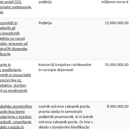
nje emisij CO2,
podjetja
milijonov evrov €
torialno sodelovanje,
nje
azvojnih in
Podjetja
12.000.000,00
djetjih ali
u inovativnih
jektov za razvoj
vodov, procesov ali
dročjih Slovenske
izacije
anje in
Konzorciji izvajalcev raziskovalne
55.000.000,00
e spodbujanju
in razvojne dejavnosti
ojnih in inovacijskih
onzorcijev oz.
oduktov, storitev,
ij na prednostnih
okoljsko sprejemljive
Lastnik oziroma zakupnik gozda,
8.000.000,00
ravilo lesa bomo
pravna oseba in samostojni
podarjenja z gozdovi,
podjetnik posameznik, ki ni lastnik
gozdovih, zmanjšanje
oziroma zakupnik gozda, če ima v
 delu v gozdu in
skladu s standardno klasifikacijo