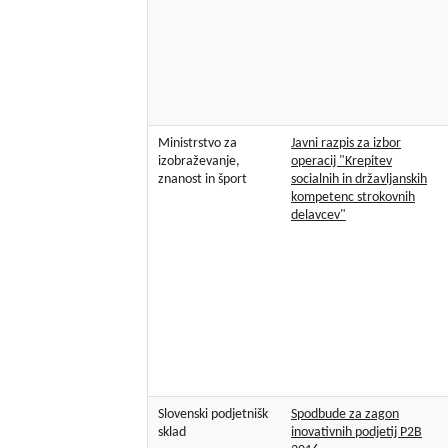
Ministrstvo za
Javni razpis za izbor
izobraževanje,
operacij "Krepitev
znanost in šport
socialnih in državljanskih
kompetenc strokovnih
delavcev"
Slovenski podjetnišk
Spodbude za zagon
sklad
inovativnih podjetij P2B