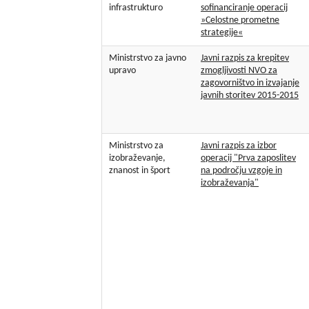
infrastrukturo
sofinanciranje operacij
»Celostne prometne
strategije«
Ministrstvo za javno
Javni razpis za krepitev
upravo
zmogljivosti NVO za
zagovorništvo in izvajanje
javnih storitev 2015-2015
Ministrstvo za
Javni razpis za izbor
izobraževanje,
operacij "Prva zaposlitev
znanost in šport
na področju vzgoje in
izobraževanja"