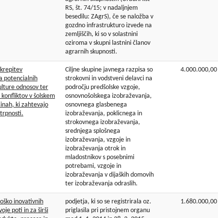
RS, št. 74/15; v nadaljnjem
besedilu: ZAgrS), če se naložba v
gozdno infrastrukturo izvede na
zemljiščih, ki so v solastnini
oziroma v skupni lastnini članov
agrarnih skupnosti.
krepitev
Ciljne skupine javnega razpisa so
4.000.000,00
a potencialnih
strokovni in vodstveni delavci na
kulture odnosov ter
področju predšolske vzgoje,
 konfliktov v šolskem
osnovnošolskega izobraževanja,
činah, ki zahtevajo
osnovnega glasbenega
trpnosti.
izobraževanja, poklicnega in
strokovnega izobraževanja,
srednjega splošnega
izobraževanja, vzgoje in
izobraževanja otrok in
mladostnikov s posebnimi
potrebami, vzgoje in
izobraževanja v dijaških domovih
ter izobraževanja odraslih.
oško inovativnih
podjetja, ki so se registrirala oz.
1.680.000,00
oje poti in za širši
priglasila pri pristojnem organu