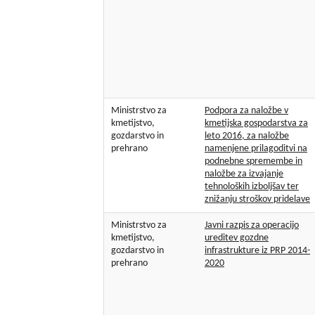
Ministrstvo za
Podpora za naložbe v
kmetijstvo,
kmetijska gospodarstva za
gozdarstvo in
leto 2016, za naložbe
prehrano
namenjene prilagoditvi na
podnebne spremembe in
naložbe za izvajanje
tehnoloških izboljšav ter
znižanju stroškov pridelave
Ministrstvo za
Javni razpis za operacijo
kmetijstvo,
ureditev gozdne
gozdarstvo in
infrastrukture iz PRP 2014-
prehrano
2020