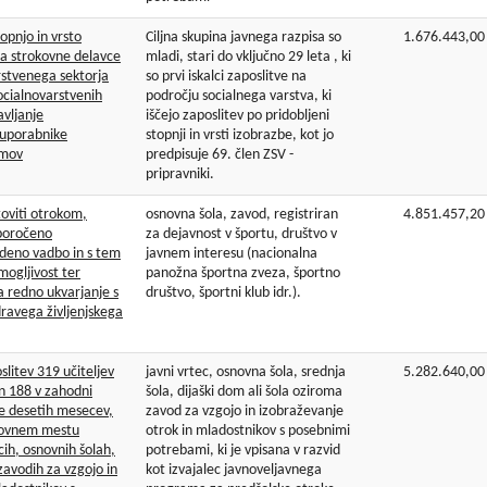
topnjo in vrsto
Ciljna skupina javnega razpisa so
1.676.443,00
za strokovne delavce
mladi, stari do vključno 29 leta , ki
rstvenega sektorja
so prvi iskalci zaposlitve na
ocialnovarstvenih
področju socialnega varstva, ki
vljanje
iščejo zaposlitev po pridobljeni
 uporabnike
stopnji in vrsti izobrazbe, kot jo
amov
predpisuje 69. člen ZSV -
pripravniki.
oviti otrokom,
osnovna šola, zavod, registriran
4.851.457,20
iporočeno
za dejavnost v športu, društvo v
deno vadbo in s tem
javnem interesu (nacionalna
mogljivost ter
panožna športna zveza, športno
a redno ukvarjanje s
društvo, športni klub idr.).
ravega življenjskega
slitev 319 učiteljev
javni vrtec, osnovna šola, srednja
5.282.640,00
in 188 v zahodni
šola, dijaški dom ali šola oziroma
bje desetih mesecev,
zavod za vzgojo in izobraževanje
elovnem mestu
otrok in mladostnikov s posebnimi
tcih, osnovnih šolah,
potrebami, ki je vpisana v razvid
 zavodih za vzgojo in
kot izvajalec javnoveljavnega