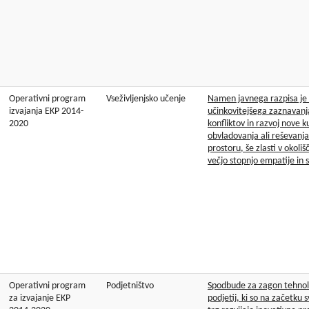
Operativni program
Vseživljenjsko učenje
Namen javnega razpisa je 
izvajanja EKP 2014-
učinkovitejšega zaznavanj
2020
konfliktov in razvoj nove 
obvladovanja ali reševanja
prostoru, še zlasti v okoliš
večjo stopnjo empatije in s
Operativni program
Podjetništvo
Spodbude za zagon tehnol
za izvajanje EKP
podjetij, ki so na začetku sv