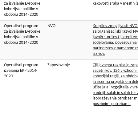
za izvajanje Evropske
kakovosti zraka v mestih (sp
kohezijske politike v
obdobju 2014–2020
Operativni program
NVO
Krepitev zmogljivosti NVO
za izvajanje Evropske
za organizacijski razvoj NV
kohezijske politike v
javnih storitev tj. krepite
obdobju 2014–2020
sodelovanja, povezovanja 
partnerstev z namenom re
izzivov.
Operativni program
Zaposlovanje
Cilj javnega razpisa je zapo
izvajanja EKP 2014-
začetnikov, 126 v vzhodni 
2020
kohezijski regiji, za obdo
in sicer na projektnem d
učitelja ali vzgojitelja v vr
srednjih šolah in šolah ter
izobraževanje otrok ter m
posebnimi potrebami.