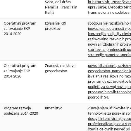
Švica, deli držav
in kulturni viri, zmanjševa
Nemčija, Francija in
upravljanje, Evropsko teri
Italija
transnacionalno sodelova
Operativni program
Izvajanje RRI
spodbujanje raziskovalno-r
za izvajanje EKP
projektov
inovacijskih dejavnosti v po
2014-2020
konzorcijih podjetij v okvir
raziskovalno-razvojnih pro
novih ali izboljšanih proiz
storitev na prednostnih po
strategije pametne special
Operativni program
Znanost, raziskave,
povezati znanost, raziskov
za izvajanje EKP
gospodarstvo
gospodarstvo, namenjen j
2014-2020
izvajanja raziskovalno-razv
programov oz. projektov k
podjetij za razvoj novih pr
procesov in novih tehnolog
področjih S4.
Program razvoja
Kmetijstvo
Z uvajanjem učinkovite in 
podeželja 2014-2020
tehnologije za posek in sp
dosegli intenziviranje gos
profesionalizacijo dela v 
števila delovnih nesreč pri