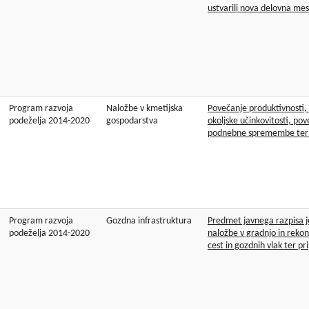
ustvarili nova delovna mes
Program razvoja
Naložbe v kmetijska
Povečanje produktivnosti,
podeželja 2014-2020
gospodarstva
okoljske učinkovitosti, po
podnebne spremembe ter p
Program razvoja
Gozdna infrastruktura
Predmet javnega razpisa 
podeželja 2014-2020
naložbe v gradnjo in rekon
cest in gozdnih vlak ter pr