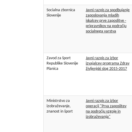
Socialna zbornica
Javni razpis za spodbujanje
Slovenije
zaposlovanja mladih
iskalcev prve zaposlitve -
pripravnikov na področju
socialnega varstva
Zavod za šport
Javni razpis za izbor
Republike Slovenije
izvajalcev programa Zdrav
Planica
življenjski slog 2015-2017
Ministrstvo za
Javni razpis za izbor
izobraževanje,
operacij "Prva zaposlitev
znanost in šport
na področju vzgoje in
izobraževanja"