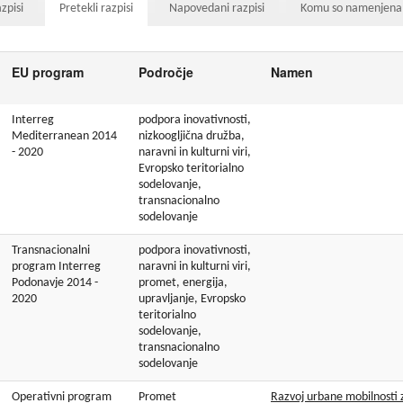
zpisi
Pretekli razpisi
Napovedani razpisi
Komu so namenjena 
Dogodki
Dobre z
EU projekt, moj projekt
Kohezij
EU program
Področje
Namen
Fotogalerija in videi
Interreg
podpora inovativnosti,
Mediterranean 2014
nizkoogljična družba,
COVID19
- 2020
naravni in kulturni viri,
Evropsko teritorialno
Road Trip po Sloveniji
sodelovanje,
transnacionalno
sodelovanje
Ekošola
Transnacionalni
podpora inovativnosti,
program Interreg
naravni in kulturni viri,
Podonavje 2014 -
promet, energija,
2020
upravljanje, Evropsko
teritorialno
sodelovanje,
transnacionalno
sodelovanje
Operativni program
Promet
Razvoj urbane mobilnosti z