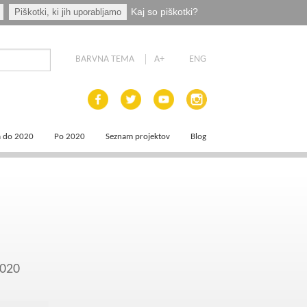
Kaj so piškotki?
Piškotki, ki jih uporabljamo
BARVNA TEMA
A+
ENG
a do 2020
Po 2020
Seznam projektov
Blog
 dokumenti
Priprava programskih dokumentov
a področja
Načrt za okrevanje in odpornost
aja
a
2020
e