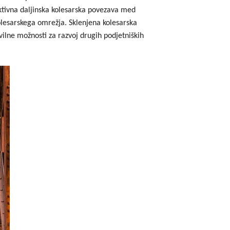
raktivna daljinska kolesarska povezava med
godbe iz obdobja 2014-2020
olesarskega omrežja. Sklenjena kolesarska
a do 2013
vilne možnosti za razvoj drugih podjetniških