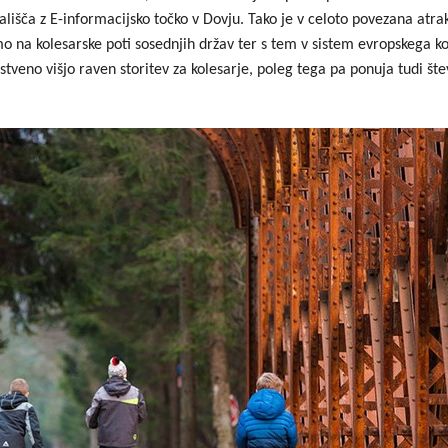
ivališča z E-informacijsko točko v Dovju. Tako je v celoto povezana at
Dogodki
Dobre z
o na kolesarske poti sosednjih držav ter s tem v sistem evropskega k
EU projekt, moj projekt
Kohezij
tveno višjo raven storitev za kolesarje, poleg tega pa ponuja tudi šte
Fotogalerija in videi
COVID19
Road Trip po Sloveniji
Ekošola