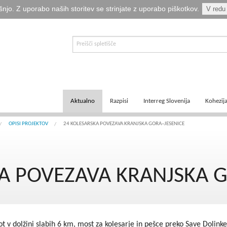
šnjo. Z uporabo naših storitev se strinjate z uporabo piškotkov.
V redu
Aktualno
Razpisi
Interreg Slovenija
Kohezij
E-informator Vizija kohezija
Aktualni razpisi
Čezmejno sodelovanje
Ključni
OPISI PROJEKTOV
24 KOLESARSKA POVEZAVA KRANJSKA GORA–JESENICE
Novice
Pretekli razpisi
Transnacionalno sodelovanje
Tematsk
A POVEZAVA KRANJSKA 
Logotipi
Napovedani razpisi
Medregionalno sodelovanje
Zakonod
Publikacije
Komu so namenjena sredstva?
Predpisi ETS
Navodil
Svetovalka EMA
Izvajanj
ot v dolžini slabih 6 km, most za kolesarje in pešce preko Save Dolinke