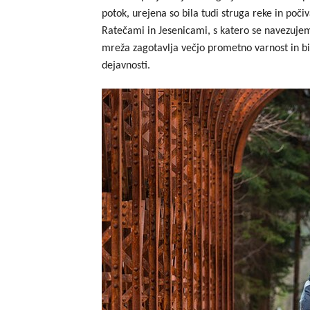
potok, urejena so bila tudi struga reke in poč
Ratečami in Jesenicami, s katero se navezujem
mreža zagotavlja večjo prometno varnost in bis
dejavnosti.