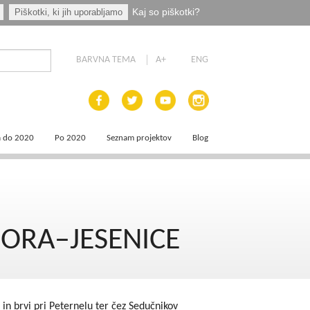
Kaj so piškotki?
Piškotki, ki jih uporabljamo
BARVNA TEMA
A+
ENG
a do 2020
Po 2020
Seznam projektov
Blog
 dokumenti
Priprava programskih dokumentov
a področja
Načrt za okrevanje in odpornost
GORA–JESENICE
aja
a
e
 in brvi pri Peternelu ter čez Sedučnikov