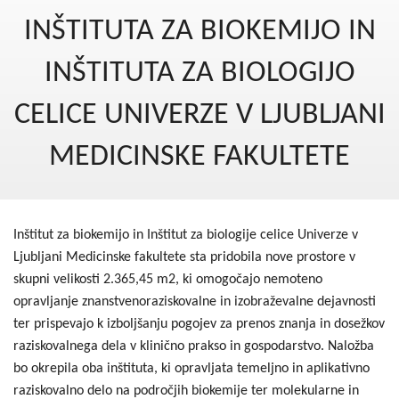
Kohezija do 2020
INŠTITUTA ZA BIOKEMIJO IN
Po 2020
INŠTITUTA ZA BIOLOGIJO
Seznam projektov
CELICE UNIVERZE V LJUBLJANI
Blog
MEDICINSKE FAKULTETE
Inštitut za biokemijo in Inštitut za biologije celice Univerze v
Ljubljani Medicinske fakultete sta pridobila nove prostore v
skupni velikosti 2.365,45 m2, ki omogočajo nemoteno
opravljanje znanstvenoraziskovalne in izobraževalne dejavnosti
ter prispevajo k izboljšanju pogojev za prenos znanja in dosežkov
raziskovalnega dela v klinično prakso in gospodarstvo. Naložba
bo okrepila oba inštituta, ki opravljata temeljno in aplikativno
raziskovalno delo na področjih biokemije ter molekularne in