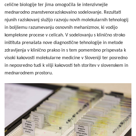
celične biologije ter jima omogočila še intenzivnejše
mednarodno znanstvenoraziskovalno sodelovanje. Rezultati
njunih raziskovanj služijo razvoju novih molekularnih tehnologij
in boljšemu razumevanju osnovnih mehanizmov, ki vodijo
kompleksne procese v celicah. V sodelovanju s klinično stroko
inštituta prenašata nove diagnostične tehnologije in metode
zdravljenja v klinično prakso in s tem pomembno prispevata k
visoki kakovosti molekularne medicine v Sloveniji ter posredno
in neposredno tudi k višji kakovosti teh storitev v slovenskem in
mednarodnem prostoru.