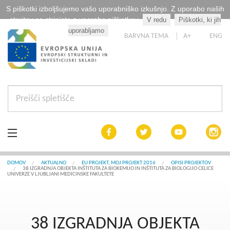
S piškotki izboljšujemo vašo uporabniško izkušnjo. Z uporabo naših
storitev se strinjate z uporabo piškotkov.
V redu
Piškotki, ki jih
Kaj so piškotki?
uporabljamo
BARVNA TEMA
A+
ENG
Aktualno
DOMOV
AKTUALNO
EU PROJEKT, MOJ PROJEKT 2016
OPISI PROJEKTOV
38 IZGRADNJA OBJEKTA INŠTITUTA ZA BIOKEMIJO IN INŠTITUTA ZA BIOLOGIJO CELICE
UNIVERZE V LJUBLJANI MEDICINSKE FAKULTETE
Razpisi
Interreg Slovenija
38 IZGRADNJA OBJEKTA