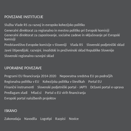
POVEZANE INSTITUCIJE
Služba Vlade RS za razvoj in evropsko kohezijsko politiko
Generalni direktorat za regionalno in mestno politiko pri Evropski komisiji
Generalni direktorat za zaposlovanje, socialne zadeve in vključevanje pri Evropski
komisiji
Predstavništvo Evropske komisije v Sloveniji
Vlada RS
Slovenski podjetniški sklad
Javni štipendijski, razvojni, invalidski in preživninski sklad Republike Slovenije
Slovenski regionalno razvojni sklad
UPORABNE POVEZAVE
Programi EU financiranja 2014-2020
Nepovratna sredstva EU po področjih
Regionalna politika v EU
Kohezijska politika v številkah
Portal EU
Finančni instrumenti
Slovenski podjetniški portal - JAPTI
Državni portal e-uprava
Predlagam.vladi
Mlad.si
Portal o EU virih financiranja
Evropski portal naložbenih projektov
ISKANO
Zakonodaja
Navodila
Logotipi
Razpisi
Novice