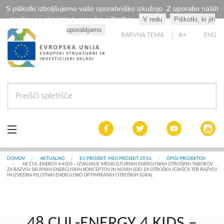
S piškotki izboljšujemo vašo uporabniško izkušnjo. Z uporabo naših
storitev se strinjate z uporabo piškotkov.
V redu
Piškotki, ki jih
Kaj so piškotki?
uporabljamo
BARVNA TEMA
A+
ENG
Aktualno
DOMOV
AKTUALNO
EU PROJEKT, MOJ PROJEKT 2016
OPISI PROJEKTOV
48 CUL-ENERGY 4 KIDS – IZVAJANJE MEDKULTURNIH ENERGIJSKIH OTROŠKIH TABOROV
ZA RAZVOJ SKUPNIH ENERGIJSKIH KONCEPTOV IN NOVIH IDEJ ZA OTROŠKA IGRIŠČA TER RAZVOJ
IN IZVEDBA PILOTNIH ENERGIJSKO OPTIMIRANIH OTROŠKIH IGRAL
Razpisi
Interreg Slovenija
48 CUL-ENERGY 4 KIDS –