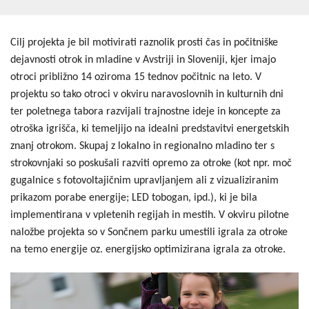
Cilj projekta je bil motivirati raznolik prosti čas in počitniške
dejavnosti otrok in mladine v Avstriji in Sloveniji, kjer imajo
otroci približno 14 oziroma 15 tednov počitnic na leto. V
projektu so tako otroci v okviru naravoslovnih in kulturnih dni
ter poletnega tabora razvijali trajnostne ideje in koncepte za
otroška igrišča, ki temeljijo na idealni predstavitvi energetskih
znanj otrokom. Skupaj z lokalno in regionalno mladino ter s
strokovnjaki so poskušali razviti opremo za otroke (kot npr. moč
gugalnice s fotovoltajičnim upravljanjem ali z vizualiziranim
prikazom porabe energije; LED tobogan, ipd.), ki je bila
implementirana v vpletenih regijah in mestih. V okviru pilotne
naložbe projekta so v Sončnem parku umestili igrala za otroke
na temo energije oz. energijsko optimizirana igrala za otroke.