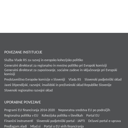
POVEZANE INSTITUCIJE
Služba Vlade RS za razvoj in evropsko kohezijsko politiko
Generalni direktorat za regionalno in mestno politiko pri Evropski komisiji
Generalni direktorat za zaposlovanje, socialne zadeve in vključevanje pri Evropski
komisiji
Predstavništvo Evropske komisije v Sloveniji
Vlada RS
Slovenski podjetniški sklad
Javni štipendijski, razvojni, invalidski in preživninski sklad Republike Slovenije
Slovenski regionalno razvojni sklad
UPORABNE POVEZAVE
Programi EU financiranja 2014-2020
Nepovratna sredstva EU po področjih
Regionalna politika v EU
Kohezijska politika v številkah
Portal EU
Finančni instrumenti
Slovenski podjetniški portal - JAPTI
Državni portal e-uprava
Predlagam.vladi
Mlad.si
Portal o EU virih financiranja