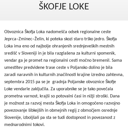
Kohezija do 2020
ŠKOFJE LOKE
Po 2020
Seznam projektov
Obvoznica Škofja Loka nadomešča odsek regionalne ceste
Blog
Jeprca–Zminec–Želin, ki poteka skozi staro trško jedro. Škofja
Loka ima eno od najbolje ohranjenih srednjeveških mestnih
središč v Sloveniji in je bila razglašena za kulturni spomenik,
vendar ga je promet na regionalni cesti močno bremenil. Sama
umestitev predvidene trase ceste v Poljansko dolino je bila
zaradi naravnih in kulturnih značilnosti krajine izredno zahtevna,
septembra 2015 pa se je gradnja Poljanske obvoznice Škofje
Loke vendarle zaključila. Za uporabnike se je tako povečala
prometna varnost, krajši so potovalni časi in nižji stroški. Dana
je možnost za razvoj mesta Škofja Loka in omogočeno razvojno
povezovanje šibkejših in obmejnih regij z območjem osrednje
Slovenije, izboljšali pa sta se tudi dostopnost in povezanost z
mednarodnimi tokovi.