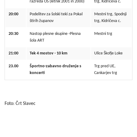
razreda OŠ (letnik 2001 in 2000)
trg, Kidričeva c.
20:00
Podelitev za šolski teki za Pokal
Mestni trg, Spodnji
štirih županov
trg, Kidričeva c.
20:30
Nastop plesne skupine -Plesna
Mestni trg
šola ART
21:00
Tek 4 mostov - 10 km
Ulice Škofje Loke
23.00
Športno-zabavno druženje s
Trg pred UE,
koncerti
Cankarjev trg
Foto: Črt Slavec