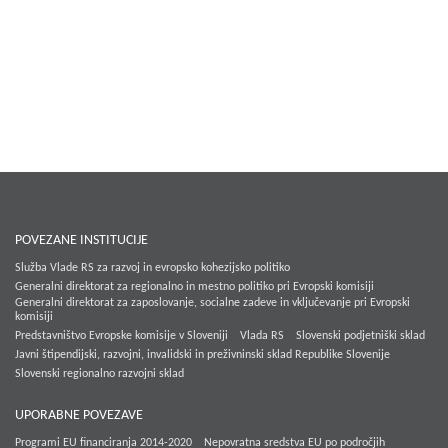
POVEZANE INSTITUCIJE
Služba Vlade RS za razvoj in evropsko kohezijsko politiko
Generalni direktorat za regionalno in mestno politiko pri Evropski komisiji
Generalni direktorat za zaposlovanje, socialne zadeve in vključevanje pri Evropski
komisiji
Predstavništvo Evropske komisije v Sloveniji
Vlada RS
Slovenski podjetniški sklad
Javni štipendijski, razvojni, invalidski in preživninski sklad Republike Slovenije
Slovenski regionalno razvojni sklad
UPORABNE POVEZAVE
Programi EU financiranja 2014-2020
Nepovratna sredstva EU po področjih