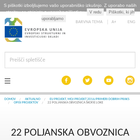
S piškotki izboljšujemo vašo uporabniško izkušnjo. Z uporabo naših
storitev se strinjate z uporabo piškotkov.
V redu
Piškotki, ki jih
Kaj so piškotki?
uporabljamo
BARVNA TEMA
A+
ENG
Aktualno
DOMOV
AKTUALNO
EU PROJEKT, MOJ PROJEKT 2016/PRIMERI DOBRIH PRAKS
OPISI PROJEKTOV
22 POLJANSKA OBVOZNICA ŠKOFJE LOKE
Razpisi
Interreg Slovenija
22 POLJANSKA OBVOZNICA