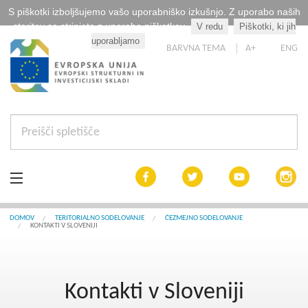
S piškotki izboljšujemo vašo uporabniško izkušnjo. Z uporabo naših
storitev se strinjate z uporabo piškotkov.
V redu
Piškotki, ki jih
Kaj so piškotki?
uporabljamo
BARVNA TEMA
A+
ENG
Aktualno
DOMOV
TERITORIALNO SODELOVANJE
ČEZMEJNO SODELOVANJE
KONTAKTI V SLOVENIJI
Razpisi
Interreg Slovenija
Kontakti v Sloveniji