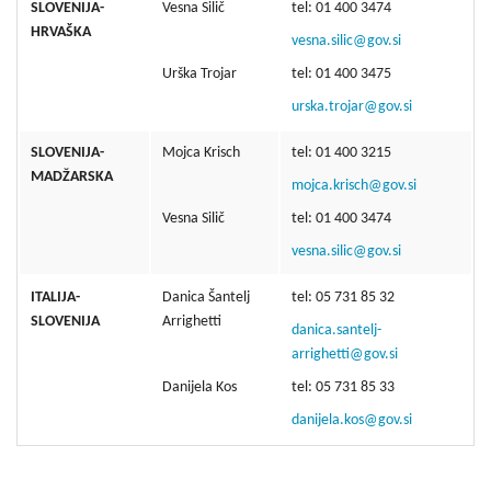
SLOVENIJA-
Vesna Silič
tel: 01 400 3474
HRVAŠKA
vesna.silic@gov.si
Urška Trojar
tel: 01 400 3475
urska.trojar@gov.si
SLOVENIJA-
Mojca Krisch
tel: 01 400 3215
MADŽARSKA
mojca.krisch@gov.si
Vesna Silič
tel: 01 400 3474
vesna.silic@gov.si
ITALIJA-
Danica Šantelj
tel: 05 731 85 32
SLOVENIJA
Arrighetti
danica.santelj-
arrighetti@gov.si
Danijela Kos
tel: 05 731 85 33
danijela.kos@gov.si