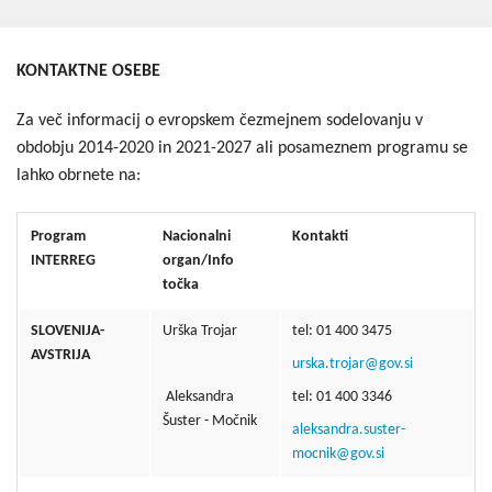
Kohezija do 2020
Po 2020
KONTAKTNE OSEBE
Seznam projektov
Za več informacij o evropskem čezmejnem sodelovanju v
Blog
obdobju 2014-2020 in 2021-2027 ali posameznem programu se
lahko obrnete na:
Program
Nacionalni
Kontakti
INTERREG
organ/
Info
točka
SLOVENIJA-
Urška Trojar
tel: 01 400 3475
AVSTRIJA
urska.trojar@gov.si
Aleksandra
tel: 01 400 3346
Šuster - Močnik
aleksandra.suster-
mocnik@gov.si