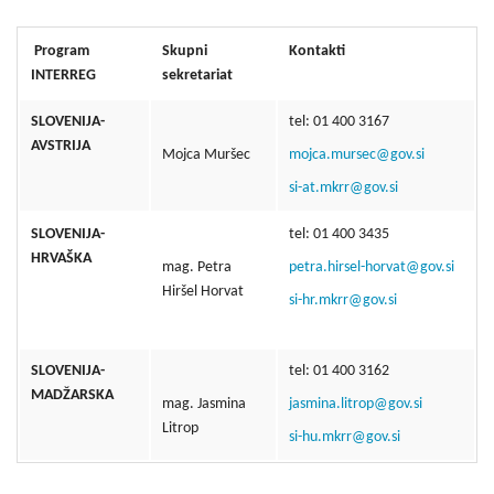
Program
Skupni
Kontakti
INTERREG
sekretariat
SLOVENIJA-
tel: 01 400 3167
AVSTRIJA
Mojca Muršec
mojca.mursec@gov.si
si-at.mkrr@gov.si
SLOVENIJA-
tel: 01 400 3435
HRVAŠKA
mag. Petra
petra.hirsel-horvat@gov.si
Hiršel Horvat
si-hr.mkrr@gov.si
SLOVENIJA-
tel: 01 400 3162
MADŽARSKA
mag. Jasmina
jasmina.litrop@gov.si
Litrop
si-hu.mkrr@gov.si