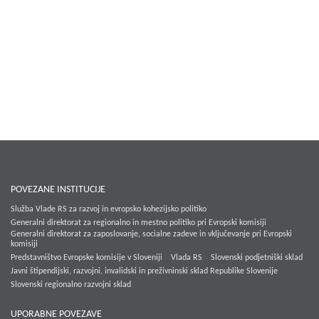
POVEZANE INSTITUCIJE
Služba Vlade RS za razvoj in evropsko kohezijsko politiko
Generalni direktorat za regionalno in mestno politiko pri Evropski komisiji
Generalni direktorat za zaposlovanje, socialne zadeve in vključevanje pri Evropski
komisiji
Predstavništvo Evropske komisije v Sloveniji
Vlada RS
Slovenski podjetniški sklad
Javni štipendijski, razvojni, invalidski in preživninski sklad Republike Slovenije
Slovenski regionalno razvojni sklad
UPORABNE POVEZAVE