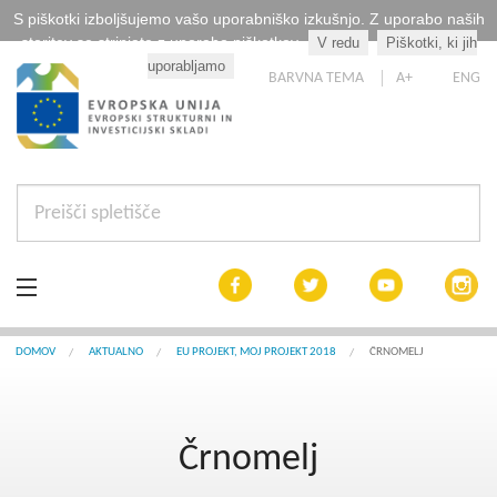
S piškotki izboljšujemo vašo uporabniško izkušnjo. Z uporabo naših
storitev se strinjate z uporabo piškotkov.
V redu
Piškotki, ki jih
Kaj so piškotki?
uporabljamo
BARVNA TEMA
A+
ENG
Aktualno
DOMOV
AKTUALNO
EU PROJEKT, MOJ PROJEKT 2018
ČRNOMELJ
Razpisi
Črnomelj
Interreg Slovenija