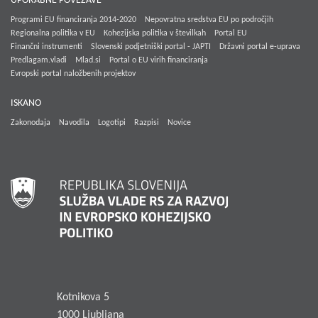
UPORABNE POVEZAVE
Programi EU financiranja 2014-2020
Nepovratna sredstva EU po področjih
Regionalna politika v EU
Kohezijska politika v številkah
Portal EU
Finančni instrumenti
Slovenski podjetniški portal - JAPTI
Državni portal e-uprava
Predlagam.vladi
Mlad.si
Portal o EU virih financiranja
Evropski portal naložbenih projektov
ISKANO
Zakonodaja
Navodila
Logotipi
Razpisi
Novice
Kotnikova 5
1000 Ljubljana