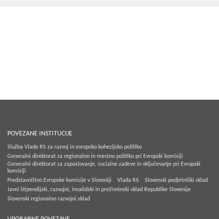
Kohezija do 2020
Po 2020
Seznam projektov
Blog
POVEZANE INSTITUCIJE
Služba Vlade RS za razvoj in evropsko kohezijsko politiko
Generalni direktorat za regionalno in mestno politiko pri Evropski komisiji
Generalni direktorat za zaposlovanje, socialne zadeve in vključevanje pri Evropski
komisiji
Predstavništvo Evropske komisije v Sloveniji
Vlada RS
Slovenski podjetniški sklad
Javni štipendijski, razvojni, invalidski in preživninski sklad Republike Slovenije
Slovenski regionalno razvojni sklad