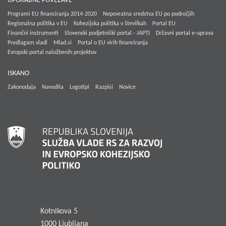
UPORABNE POVEZAVE
Programi EU financiranja 2014-2020
Nepovratna sredstva EU po področjih
Regionalna politika v EU
Kohezijska politika v številkah
Portal EU
Finančni instrumenti
Slovenski podjetniški portal - JAPTI
Državni portal e-uprava
Predlagam.vladi
Mlad.si
Portal o EU virih financiranja
Evropski portal naložbenih projektov
ISKANO
Zakonodaja
Navodila
Logotipi
Razpisi
Novice
Kotnikova 5
1000 Ljubljana