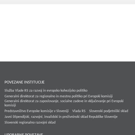
Kohezija do 2020
Po 2020
Seznam projektov
Blog
POVEZANE INSTITUCIJE
Služba Vlade RS za razvoj in evropsko kohezijsko politiko
Generalni direktorat za regionalno in mestno politiko pri Evropski komisiji
Generalni direktorat za zaposlovanje, socialne zadeve in vključevanje pri Evropski
komisiji
Predstavništvo Evropske komisije v Sloveniji
Vlada RS
Slovenski podjetniški sklad
Javni štipendijski, razvojni, invalidski in preživninski sklad Republike Slovenije
Slovenski regionalno razvojni sklad