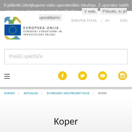
S piškotki izboljšujemo vašo uporabniško izkušnjo. Z uporabo naših
storitev se strinjate z uporabo piškotkov.
V redu
Piškotki, ki jih
Kaj so piškotki?
uporabljamo
BARVNA TEMA
A+
ENG
Aktualno
DOMOV
AKTUALNO
EU PROJEKT, MOJ PROJEKT 2018
KOPER
Razpisi
Koper
Interreg Slovenija