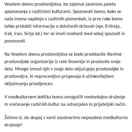
Veselem dnevu prostovoljstva, bo zajemal zanimivo paleto
spoznavanja z različnimi kulturami. Spoznavali bomo, kako se
naša imena napišejo v različnih pismenkah, iz prve roke bomo
lahko pridobili informacije o določenih državah (npr. Eritreja,
Irak, Iran, Sirija idr.) ter se imeli možnost med seboj spoznati in
povezovati.
Na Veselem dnevu prostovoljstva se bodo predstavile številne
prostovoljske organizacije iz cele Slovenije in proslavile svoje
delo. Mnoge izmed njih v svoje delo vključujejo prostovoljke in
prostovoljce, ki neprecenljivo prispevajo k učinkovitejšem
vključevanju priseljencev.
V medkulturnem kotičku bomo omogočili medsebojno druženje
in srečevanje različnih kultur na ustvarjalen in prijateljski način.
Želimo si, da skupaj z vami soustvarimo nepozabno medkulturno
druženje!