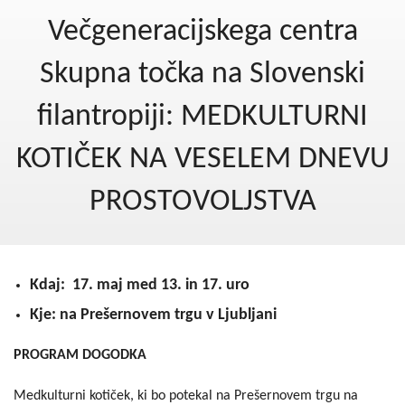
Kohezija do 2020
Večgeneracijskega centra
Po 2020
Skupna točka na Slovenski
Seznam projektov
filantropiji: MEDKULTURNI
Blog
KOTIČEK NA VESELEM DNEVU
PROSTOVOLJSTVA
Kdaj: 17. maj med 13. in 17. uro
Kje: na Prešernovem trgu v Ljubljani
PROGRAM DOGODKA
Medkulturni kotiček, ki bo potekal na Prešernovem trgu na