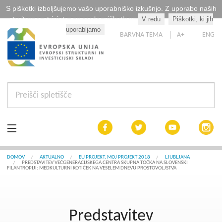
S piškotki izboljšujemo vašo uporabniško izkušnjo. Z uporabo naših
storitev se strinjate z uporabo piškotkov.
V redu
Piškotki, ki jih
Kaj so piškotki?
uporabljamo
BARVNA TEMA
A+
ENG
Aktualno
DOMOV
AKTUALNO
EU PROJEKT, MOJ PROJEKT 2018
LJUBLJANA
PREDSTAVITEV VEČGENERACIJSKEGA CENTRA SKUPNA TOČKA NA SLOVENSKI
FILANTROPIJI: MEDKULTURNI KOTIČEK NA VESELEM DNEVU PROSTOVOLJSTVA
Razpisi
Interreg Slovenija
Predstavitev