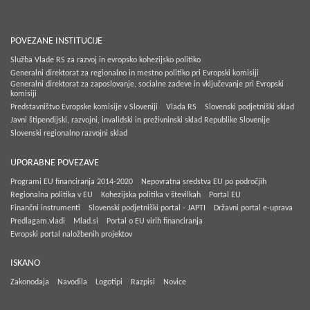
POVEZANE INSTITUCIJE
Služba Vlade RS za razvoj in evropsko kohezijsko politiko
Generalni direktorat za regionalno in mestno politiko pri Evropski komisiji
Generalni direktorat za zaposlovanje, socialne zadeve in vključevanje pri Evropski
komisiji
Predstavništvo Evropske komisije v Sloveniji
Vlada RS
Slovenski podjetniški sklad
Javni štipendijski, razvojni, invalidski in preživninski sklad Republike Slovenije
Slovenski regionalno razvojni sklad
UPORABNE POVEZAVE
Programi EU financiranja 2014-2020
Nepovratna sredstva EU po področjih
Regionalna politika v EU
Kohezijska politika v številkah
Portal EU
Finančni instrumenti
Slovenski podjetniški portal - JAPTI
Državni portal e-uprava
Predlagam.vladi
Mlad.si
Portal o EU virih financiranja
Evropski portal naložbenih projektov
ISKANO
Zakonodaja
Navodila
Logotipi
Razpisi
Novice