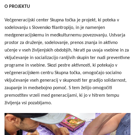
O PROJEKTU
Večgeneracijski center Skupna točka je projekt, ki poteka v
sodelovanju s Slovensko filantropijo, in je namenjen
medgeneracijskemu in medkulturnemu povezovanju. Ustvarja
prostor za druženje, sodelovanje, prenos znanja in aktivno
učenje v vseh življenjskih obdobjih, hkrati pa uvaja vsebine in za
vključevanje in socializacijo ranljivih skupin ter nudi preventivne
programe in vsebine. Skozi pestre aktivnosti, ki potekajo v
večgeneracijskem centru Skupna točka, omogočajo socialno
vključevanje vseh generacij v skupnosti ter gradijo solidarnost,
zaupanje in medsebojno pomoč. S tem želijo omogočiti
premostitev vrzeli med generacijami, ki jo v hitrem tempu
življenja vsi pozabljamo.