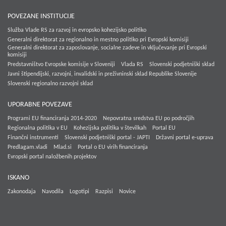
POVEZANE INSTITUCIJE
Služba Vlade RS za razvoj in evropsko kohezijsko politiko
Generalni direktorat za regionalno in mestno politiko pri Evropski komisiji
Generalni direktorat za zaposlovanje, socialne zadeve in vključevanje pri Evropski
komisiji
Predstavništvo Evropske komisije v Sloveniji
Vlada RS
Slovenski podjetniški sklad
Javni štipendijski, razvojni, invalidski in preživninski sklad Republike Slovenije
Slovenski regionalno razvojni sklad
UPORABNE POVEZAVE
Programi EU financiranja 2014-2020
Nepovratna sredstva EU po področjih
Regionalna politika v EU
Kohezijska politika v številkah
Portal EU
Finančni instrumenti
Slovenski podjetniški portal - JAPTI
Državni portal e-uprava
Predlagam.vladi
Mlad.si
Portal o EU virih financiranja
Evropski portal naložbenih projektov
ISKANO
Zakonodaja
Navodila
Logotipi
Razpisi
Novice