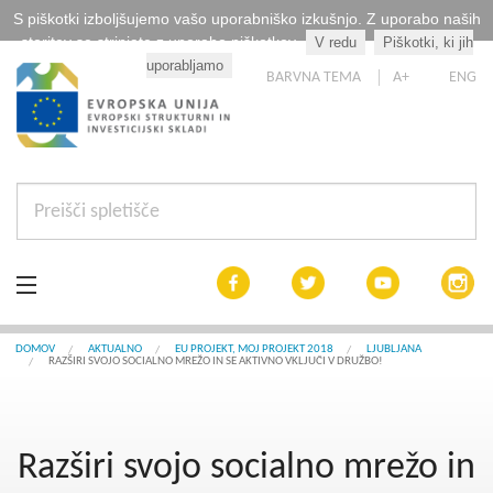
S piškotki izboljšujemo vašo uporabniško izkušnjo. Z uporabo naših
storitev se strinjate z uporabo piškotkov.
V redu
Piškotki, ki jih
Kaj so piškotki?
uporabljamo
BARVNA TEMA
A+
ENG
Aktualno
DOMOV
AKTUALNO
EU PROJEKT, MOJ PROJEKT 2018
LJUBLJANA
RAZŠIRI SVOJO SOCIALNO MREŽO IN SE AKTIVNO VKLJUČI V DRUŽBO!
Razpisi
Interreg Slovenija
Razširi svojo socialno mrežo in