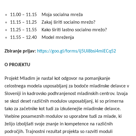
11.00 – 11.15 Moja socialna mreža
11.15 – 11.25 Zakaj širiti socialno mrežo?
11.25 – 11.55 Kako širiti lastno socialno mrežo?
11.55 – 12.40 Model mreženja
Zbiranje prijav:
https://goo.gl/forms/ij5Ui8bsi4miECq52
O PROJEKTU
Projekt Mladim je nastal kot odgovor na pomanjkanje
celostnega modela usposabljanj za bodoče mladinske delavce v
Sloveniji in kadrovsko podhranjenost mladinskih centrov. Izvaja
se skozi deset različnih modulov usposabljanj, ki so primerna
tako za začetnike kot tudi za izkušenejše mladinske delavce.
Vsebine posameznih modulov so uporabne tudi za mlade, ki
želijo izboljšati svoje znanje in kompetence na različnih
področjih. Trajnostni rezultat projekta so razviti moduli