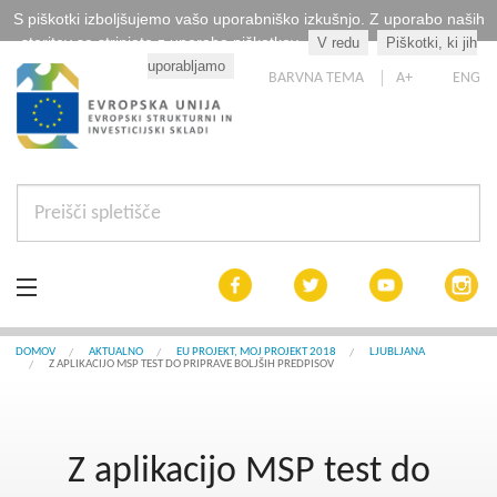
S piškotki izboljšujemo vašo uporabniško izkušnjo. Z uporabo naših
storitev se strinjate z uporabo piškotkov.
V redu
Piškotki, ki jih
Kaj so piškotki?
uporabljamo
BARVNA TEMA
A+
ENG
Aktualno
DOMOV
AKTUALNO
EU PROJEKT, MOJ PROJEKT 2018
LJUBLJANA
Z APLIKACIJO MSP TEST DO PRIPRAVE BOLJŠIH PREDPISOV
Razpisi
Interreg Slovenija
Z aplikacijo MSP test do