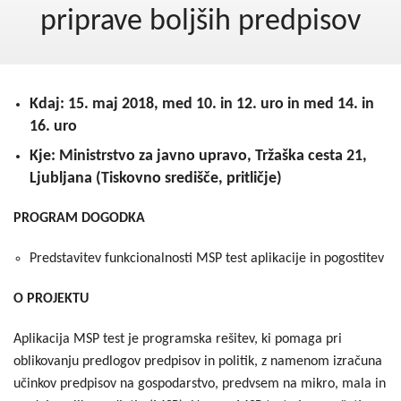
Kohezija do 2020
priprave boljših predpisov
Po 2020
Seznam projektov
Kdaj: 15. maj 2018, med 10. in 12. uro in med 14. in
Blog
16. uro
Kje: Ministrstvo za javno upravo, Tržaška cesta 21,
Ljubljana (Tiskovno središče, pritličje)
PROGRAM DOGODKA
Predstavitev funkcionalnosti MSP test aplikacije in pogostitev
O PROJEKTU
Aplikacija MSP test je programska rešitev, ki pomaga pri
oblikovanju predlogov predpisov in politik, z namenom izračuna
učinkov predpisov na gospodarstvo, predvsem na mikro, mala in