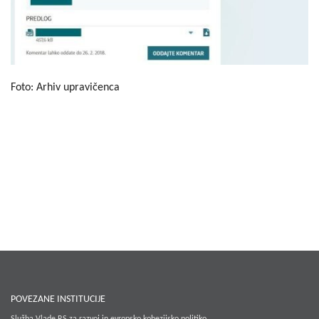
Foto: Arhiv upravičenca
POVEZANE INSTITUCIJE
Služba Vlade RS za razvoj in evropsko kohezijsko politiko