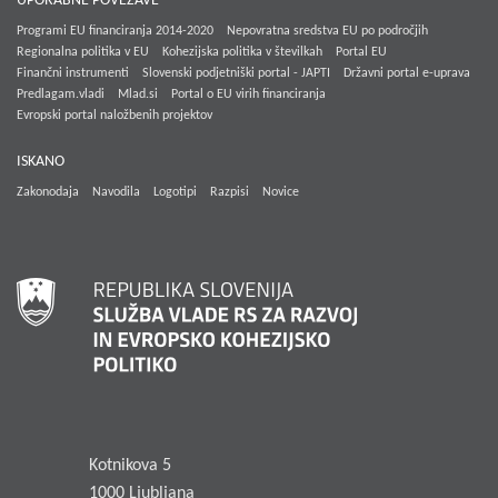
UPORABNE POVEZAVE
Programi EU financiranja 2014-2020
Nepovratna sredstva EU po področjih
Regionalna politika v EU
Kohezijska politika v številkah
Portal EU
Finančni instrumenti
Slovenski podjetniški portal - JAPTI
Državni portal e-uprava
Predlagam.vladi
Mlad.si
Portal o EU virih financiranja
Evropski portal naložbenih projektov
ISKANO
Zakonodaja
Navodila
Logotipi
Razpisi
Novice
Kotnikova 5
1000 Ljubljana