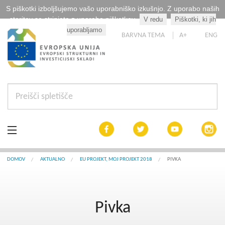
S piškotki izboljšujemo vašo uporabniško izkušnjo. Z uporabo naših
storitev se strinjate z uporabo piškotkov.
V redu
Piškotki, ki jih
Kaj so piškotki?
uporabljamo
BARVNA TEMA
A+
ENG
Aktualno
DOMOV
AKTUALNO
EU PROJEKT, MOJ PROJEKT 2018
PIVKA
Razpisi
Pivka
Interreg Slovenija