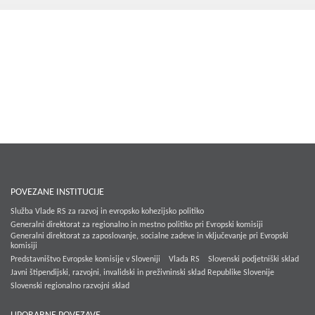
Kohezija do 2020
Po 2020
Seznam projektov
Blog
POVEZANE INSTITUCIJE
Služba Vlade RS za razvoj in evropsko kohezijsko politiko
Generalni direktorat za regionalno in mestno politiko pri Evropski komisiji
Generalni direktorat za zaposlovanje, socialne zadeve in vključevanje pri Evropski
komisiji
Predstavništvo Evropske komisije v Sloveniji
Vlada RS
Slovenski podjetniški sklad
Javni štipendijski, razvojni, invalidski in preživninski sklad Republike Slovenije
Slovenski regionalno razvojni sklad