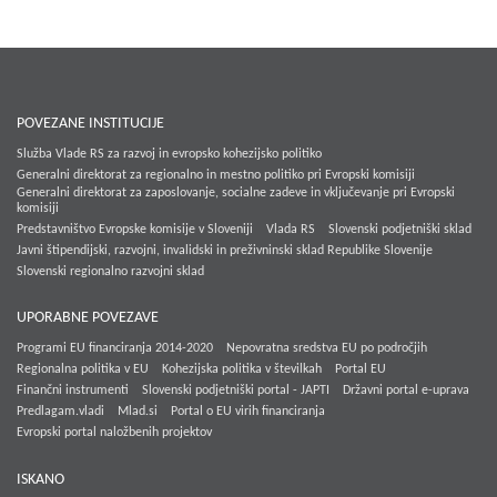
POVEZANE INSTITUCIJE
Služba Vlade RS za razvoj in evropsko kohezijsko politiko
Generalni direktorat za regionalno in mestno politiko pri Evropski komisiji
Generalni direktorat za zaposlovanje, socialne zadeve in vključevanje pri Evropski
komisiji
Predstavništvo Evropske komisije v Sloveniji
Vlada RS
Slovenski podjetniški sklad
Javni štipendijski, razvojni, invalidski in preživninski sklad Republike Slovenije
Slovenski regionalno razvojni sklad
UPORABNE POVEZAVE
Programi EU financiranja 2014-2020
Nepovratna sredstva EU po področjih
Regionalna politika v EU
Kohezijska politika v številkah
Portal EU
Finančni instrumenti
Slovenski podjetniški portal - JAPTI
Državni portal e-uprava
Predlagam.vladi
Mlad.si
Portal o EU virih financiranja
Evropski portal naložbenih projektov
ISKANO