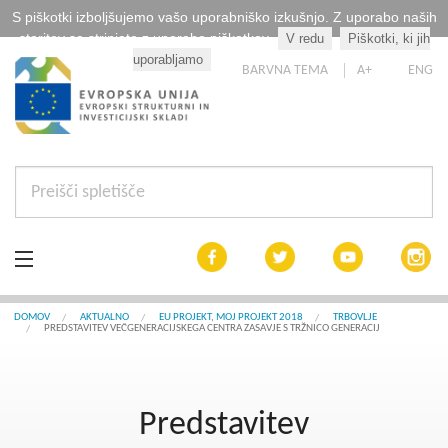
S piškotki izboljšujemo vašo uporabniško izkušnjo. Z uporabo naših
storitev se strinjate z uporabo piškotkov.
V redu
Piškotki, ki jih
Kaj so piškotki?
uporabljamo
BARVNA TEMA
A+
ENG
Aktualno
DOMOV
AKTUALNO
EU PROJEKT, MOJ PROJEKT 2018
TRBOVLJE
PREDSTAVITEV VEČGENERACIJSKEGA CENTRA ZASAVJE S TRŽNICO GENERACIJ
Razpisi
Interreg Slovenija
Predstavitev