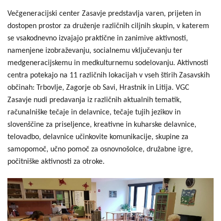
Večgeneracijski center Zasavje predstavlja varen, prijeten in
dostopen prostor za druženje različnih ciljnih skupin, v katerem
se vsakodnevno izvajajo praktične in zanimive aktivnosti,
namenjene izobraževanju, socialnemu vključevanju ter
medgeneracijskemu in medkulturnemu sodelovanju. Aktivnosti
centra potekajo na 11 različnih lokacijah v vseh štirih Zasavskih
občinah: Trbovlje, Zagorje ob Savi, Hrastnik in Litija. VGC
Zasavje nudi predavanja iz različnih aktualnih tematik,
računalniške tečaje in delavnice, tečaje tujih jezikov in
slovenščine za priseljence, kreativne in kuharske delavnice,
telovadbo, delavnice učinkovite komunikacije, skupine za
samopomoč, učno pomoč za osnovnošolce, družabne igre,
počitniške aktivnosti za otroke.