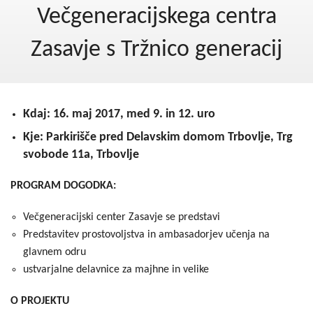
Kohezija do 2020
Večgeneracijskega centra
Po 2020
Zasavje s Tržnico generacij
Seznam projektov
Blog
Kdaj: 16. maj 2017, med 9. in 12. uro
Kje: Parkirišče pred Delavskim domom Trbovlje, Trg
svobode 11a, Trbovlje
PROGRAM DOGODKA:
Večgeneracijski center Zasavje se predstavi
Predstavitev prostovoljstva in ambasadorjev učenja na
glavnem odru
ustvarjalne delavnice za majhne in velike
O PROJEKTU