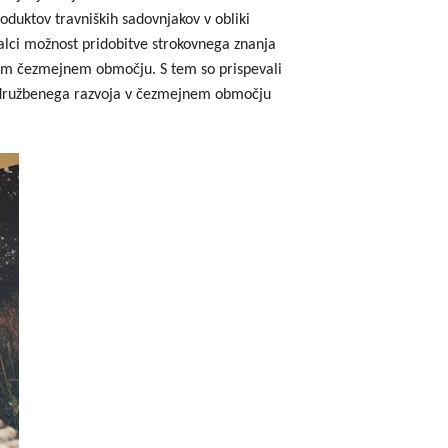
oduktov travniških sadovnjakov v obliki
godbe iz obdobja 2014-2020
valci možnost pridobitve strokovnega znanja
a do 2013
upnem čezmejnem območju. S tem so prispevali
in družbenega razvoja v čezmejnem območju