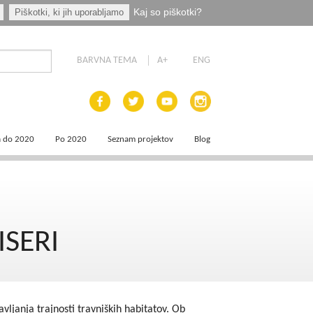
Kaj so piškotki?
Piškotki, ki jih uporabljamo
BARVNA TEMA
A+
ENG
a do 2020
Po 2020
Seznam projektov
Blog
 dokumenti
Priprava programskih dokumentov
a področja
Načrt za okrevanje in odpornost
ISERI
aja
a
e
vljanja trajnosti travniških habitatov. Ob