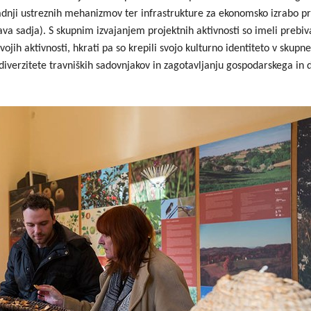
adnji ustreznih mehanizmov ter infrastrukture za ekonomsko izrabo pr
Dogodki
Dobre z
ava sadja). S skupnim izvajanjem projektnih aktivnosti so imeli prebi
EU projekt, moj projekt
Kohezij
ojih aktivnosti, hkrati pa so krepili svojo kulturno identiteto v sk
diverzitete travniških sadovnjakov in zagotavljanju gospodarskega 
Fotogalerija in videi
COVID19
Road Trip po Sloveniji
Ekošola