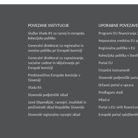
POVEZANE INSTITUCIJE
UPORABNE POVEZAV
Služba Vlade RS za razvoj in evropsko
Programi EU financiranja
kohezijsko politiko
Nepovratna sredstva EU p
Generalni direktorat za regionalno in
Regionalna politika v EU
mestno politiko pri Evropski komisiji
Kohezijska politika v števi
Generalni direktorat za zaposlovanje,
socialne zadeve in vključevanje pri
Portal EU
Evropski komisiji
Finančni instrumenti
Predstavništvo Evropske komisije v
Slovenski podjetniški porta
Sloveniji
Državni portal e-uprava
Vlada RS
Predlagam.vladi
Slovenski podjetniški sklad
Mlad.si
Javni štipendijski, razvojni, invalidski in
preživninski sklad Republike Slovenije
Portal o EU virih financira
Slovenski regionalno razvojni sklad
Evropski portal naložbenih