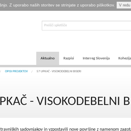
šnjo. Z uporabo naših storitev se strinjate z uporabo piškotkov.
V redu
Aktualno
Razpisi
Interreg Slovenija
Kohezij
E-informator Vizija kohezija
Aktualni razpisi
Čezmejno sodelovanje
Ključni
OPISI PROJEKTOV
57 UPKAČ - VISOKODEBELNI BISERI
Novice
Pretekli razpisi
Transnacionalno sodelovanje
Tematsk
PKAČ - VISOKODEBELNI B
Logotipi
Napovedani razpisi
Medregionalno sodelovanje
Zakonod
Publikacije
Komu so namenjena sredstva?
Predpisi ETS
Navodil
Svetovalka EMA
Izvajanj
 travniških sadovnjakov in vzpostavili nove površine z namenom zagota