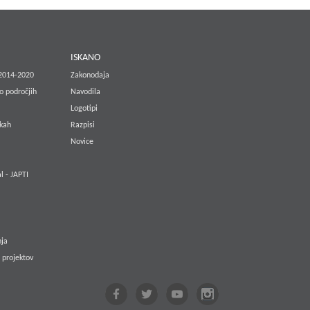
E
ISKANO
 2014-2020
Zakonodaja
o področjih
Navodila
Logotipi
lkah
Razpisi
Novice
l - JAPTI
nja
 projektov