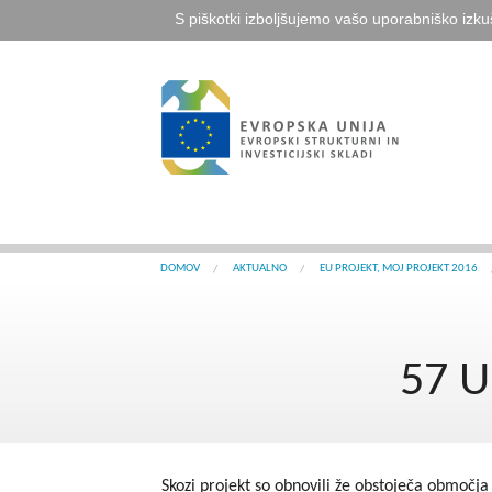
S piškotki izboljšujemo vašo uporabniško izku
DOMOV
AKTUALNO
EU PROJEKT, MOJ PROJEKT 2016
57 U
Skozi projekt so obnovili že obstoječa območja