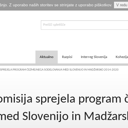
šnjo. Z uporabo naših storitev se strinjate z uporabo piškotkov.
V redu
Aktualno
Razpisi
Interreg Slovenija
Kohezij
E-informator Vizija kohezija
Aktualni razpisi
Čezmejno sodelovanje
Ključni
 SPREJELA PROGRAM ČEZMEJNEGA SODELOVANJA MED SLOVENIJO IN MADŽARSKO 2014-2020
Novice
Pretekli razpisi
Transnacionalno sodelovanje
Tematsk
omisija sprejela program
Logotipi
Napovedani razpisi
Medregionalno sodelovanje
Zakonod
Publikacije
Komu so namenjena sredstva?
Predpisi ETS
Navodil
med Slovenijo in Madžar
Svetovalka EMA
Izvajanj