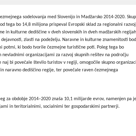
Dogodki
Dobre z
 čezmejnega sodelovanja med Slovenijo in Madžarsko 2014-2020. Sku
EU projekt, moj projekt
Kohezij
d tega bo 14,8 milijona prispeval Evropski sklad za regionalni razvoj
ne in kulturne dediščine v dveh slovenskih in dveh madžarskih regijah
Fotogalerija in videi
 dejavnosti, zlasti na podeželju. Naravne in kulturne znamenitosti bo
 potmi, ki bodo tvorile čezmejne turistične poti. Poleg tega bo
COVID19
 nevladnimi organizacijami za razvoj skupnih rešitev na področju
Road Trip po Sloveniji
e naj bi povečale število turistov v regiji, omogočile skupno organizac
 in naravno dediščino regije, ter povečale raven čezmejnega
Ekošola
eg za obdobje 2014–2020 znaša 10,1 milijarde evrov, namenjen pa j
i in teritorialnimi, socialnimi ter gospodarskimi partnerji.