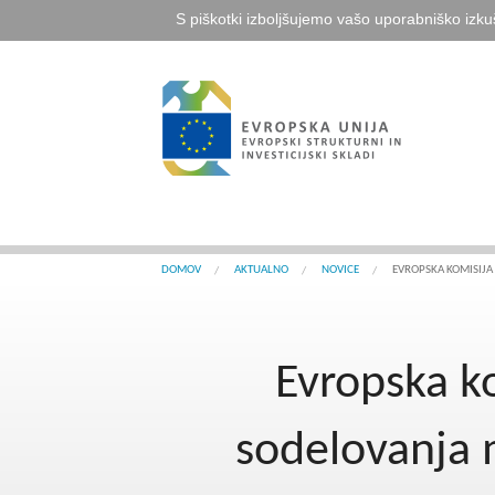
S piškotki izboljšujemo vašo uporabniško izku
DOMOV
AKTUALNO
NOVICE
EVROPSKA KOMISIJA
Evropska k
sodelovanja 