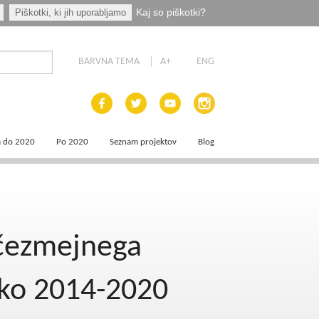
Kaj so piškotki?
Piškotki, ki jih uporabljamo
BARVNA TEMA
A+
ENG
a do 2020
Po 2020
Seznam projektov
Blog
 dokumenti
Priprava programskih dokumentov
a področja
Načrt za okrevanje in odpornost
 čezmejnega
aja
a
sko 2014-2020
e