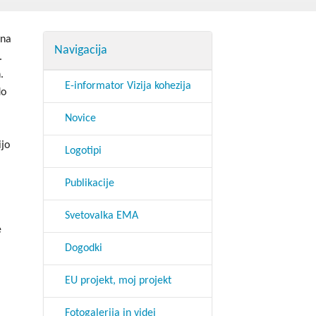
godbe iz obdobja 2014-2020
pna
a do 2013
Navigacija
.
.
E-informator Vizija kohezija
do
Novice
ijo
Logotipi
Publikacije
Svetovalka EMA
e
Dogodki
EU projekt, moj projekt
Fotogalerija in videi