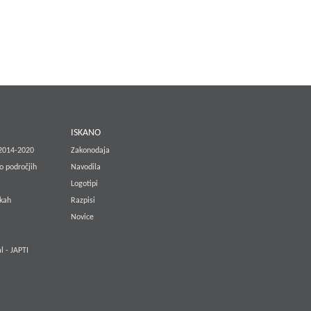
E
ISKANO
 2014-2020
Zakonodaja
o področjih
Navodila
Logotipi
lkah
Razpisi
Novice
l - JAPTI