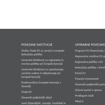
POVEZANE INSTITUCIJE
UPORABNE POVEZAV
Služba Vlade RS za razvoj in evropsko
Programi EU financiranja
kohezijsko politiko
Nepovratna sredstva EU p
Generalni direktorat za regionalno in
Regionalna politika v EU
mestno politiko pri Evropski komisiji
Kohezijska politika v števi
Generalni direktorat za zaposlovanje,
socialne zadeve in vključevanje pri
Portal EU
Evropski komisiji
Finančni instrumenti
Predstavništvo Evropske komisije v
Slovenski podjetniški porta
Sloveniji
Državni portal e-uprava
Vlada RS
Predlagam.vladi
Slovenski podjetniški sklad
Mlad.si
Javni štipendijski, razvojni, invalidski in