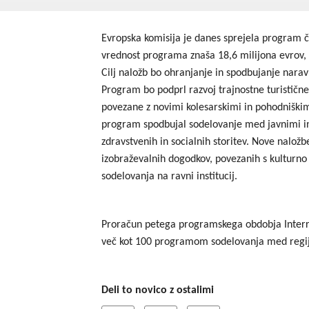
Evropska komisija je danes sprejela program
vrednost programa znaša 18,6 milijona evrov, o
Cilj naložb bo ohranjanje in spodbujanje narav
Program bo podprl razvoj trajnostne turistične
povezane z novimi kolesarskimi in pohodniškimi
program spodbujal sodelovanje med javnimi in
zdravstvenih in socialnih storitev. Nove naložb
izobraževalnih dogodkov, povezanih s kulturno
sodelovanja na ravni institucij.
Proračun petega programskega obdobja Interr
več kot 100 programom sodelovanja med regijam
Deli to novico z ostalimi