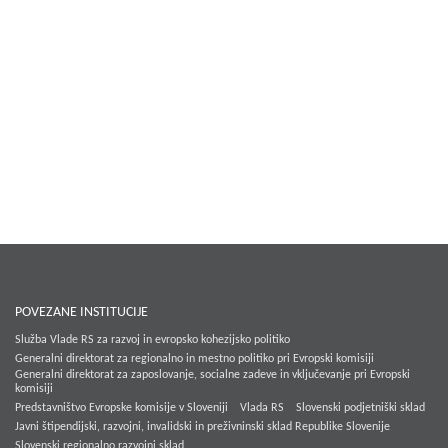
POVEZANE INSTITUCIJE
Služba Vlade RS za razvoj in evropsko kohezijsko politiko
Generalni direktorat za regionalno in mestno politiko pri Evropski komisiji
Generalni direktorat za zaposlovanje, socialne zadeve in vključevanje pri Evropski
komisiji
Predstavništvo Evropske komisije v Sloveniji
Vlada RS
Slovenski podjetniški sklad
Javni štipendijski, razvojni, invalidski in preživninski sklad Republike Slovenije
Slovenski regionalno razvojni sklad