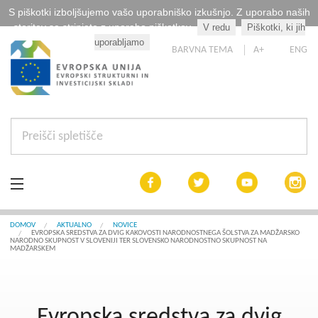
S piškotki izboljšujemo vašo uporabniško izkušnjo. Z uporabo naših
storitev se strinjate z uporabo piškotkov.
V redu
Piškotki, ki jih
Kaj so piškotki?
uporabljamo
BARVNA TEMA
A+
ENG
Aktualno
DOMOV
AKTUALNO
NOVICE
EVROPSKA SREDSTVA ZA DVIG KAKOVOSTI NARODNOSTNEGA ŠOLSTVA ZA MADŽARSKO
NARODNO SKUPNOST V SLOVENIJI TER SLOVENSKO NARODNOSTNO SKUPNOST NA
MADŽARSKEM
Razpisi
Interreg Slovenija
Evropska sredstva za dvig