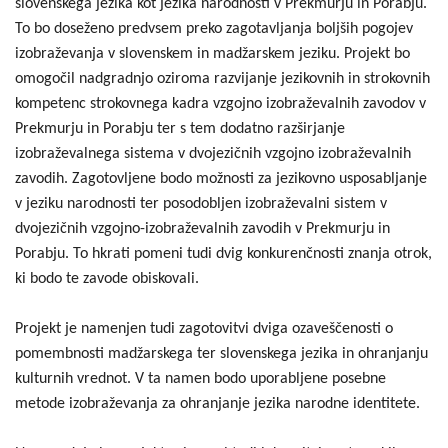
slovenskega jezika kot jezika narodnosti v Prekmurju in Porabju.
To bo doseženo predvsem preko zagotavljanja boljših pogojev
izobraževanja v slovenskem in madžarskem jeziku. Projekt bo
omogočil nadgradnjo oziroma razvijanje jezikovnih in strokovnih
kompetenc strokovnega kadra vzgojno izobraževalnih zavodov v
Prekmurju in Porabju ter s tem dodatno razširjanje
izobraževalnega sistema v dvojezičnih vzgojno izobraževalnih
zavodih. Zagotovljene bodo možnosti za jezikovno usposabljanje
v jeziku narodnosti ter posodobljen izobraževalni sistem v
dvojezičnih vzgojno-izobraževalnih zavodih v Prekmurju in
Porabju. To hkrati pomeni tudi dvig konkurenčnosti znanja otrok,
ki bodo te zavode obiskovali.
Projekt je namenjen tudi zagotovitvi dviga ozaveščenosti o
pomembnosti madžarskega ter slovenskega jezika in ohranjanju
kulturnih vrednot. V ta namen bodo uporabljene posebne
metode izobraževanja za ohranjanje jezika narodne identitete.