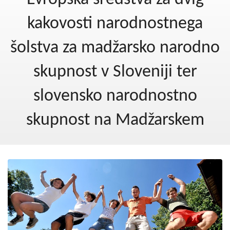
Kohezija do 2020
kakovosti narodnostnega
Po 2020
šolstva za madžarsko narodno
Seznam projektov
skupnost v Sloveniji ter
Blog
slovensko narodnostno
skupnost na Madžarskem