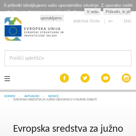
S piškotki izboljšujemo vašo uporabniško izkušnjo. Z uporabo naših
storitev se strinjate z uporabo piškotkov.
V redu
Piškotki, ki jih
Kaj so piškotki?
uporabljamo
BARVNA TEMA
A+
ENG
Aktualno
DOMOV
AKTUALNO
NOVICE
EVROPSKA SREDSTVA ZA JUŽNO OBVOZNICO V MURSKI SOBOTI
Razpisi
Interreg Slovenija
Evropska sredstva za južno