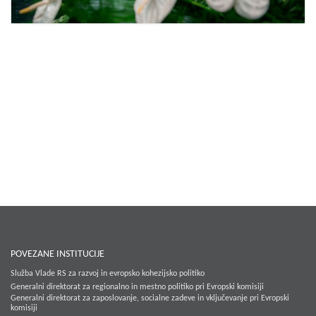
POVEZANE INSTITUCIJE
Služba Vlade RS za razvoj in evropsko kohezijsko politiko
Generalni direktorat za regionalno in mestno politiko pri Evropski komisiji
Generalni direktorat za zaposlovanje, socialne zadeve in vključevanje pri Evropski
komisiji