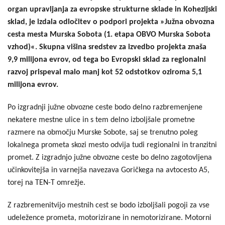
organ upravljanja za evropske strukturne sklade in Kohezijski
sklad, je izdala odločitev o podpori projekta »Južna obvozna
cesta mesta Murska Sobota (1. etapa OBVO Murska Sobota
vzhod)«. Skupna višina sredstev za izvedbo projekta znaša
9,9 milijona evrov, od tega bo Evropski sklad za regionalni
razvoj prispeval malo manj kot 52 odstotkov oziroma 5,1
milijona evrov.
Po izgradnji južne obvozne ceste bodo delno razbremenjene
nekatere mestne ulice in s tem delno izboljšale prometne
razmere na območju Murske Sobote, saj se trenutno poleg
lokalnega prometa skozi mesto odvija tudi regionalni in tranzitni
promet. Z izgradnjo južne obvozne ceste bo delno zagotovljena
učinkovitejša in varnejša navezava Goričkega na avtocesto A5,
torej na TEN-T omrežje.
Z razbremenitvijo mestnih cest se bodo izboljšali pogoji za vse
udeležence prometa, motorizirane in nemotorizirane. Motorni