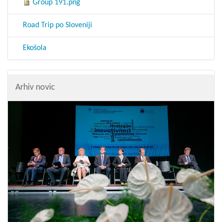
Group 191.png
Road Trip po Sloveniji
Ekošola
Arhiv novic