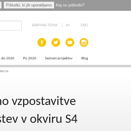
Kaj so piškotki?
Piškotki, ki jih uporabljamo
BARVNA TEMA
A+
ENG
a do 2020
Po 2020
Seznam projektov
Blog
 dokumenti
Priprava programskih dokumentov
IRU S4
a področja
Načrt za okrevanje in odpornost
mo vzpostavitve
aja
a
stev v okviru S4
e