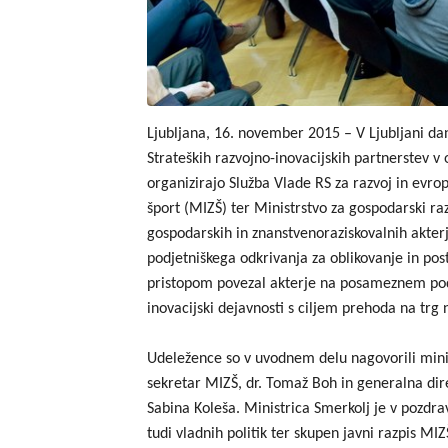
Ljubljana, 16. november 2015 – V Ljubljani da
Strateških razvojno-inovacijskih partnerstev v 
organizirajo Služba Vlade RS za razvoj in evrop
šport (MIZŠ) ter Ministrstvo za gospodarski ra
gospodarskih in znanstvenoraziskovalnih akterj
podjetniškega odkrivanja za oblikovanje in pos
pristopom povezal akterje na posameznem podro
inovacijski dejavnosti s ciljem prehoda na trg
Udeležence so v uvodnem delu nagovorili minist
sekretar MIZŠ, dr. Tomaž Boh in generalna dir
Sabina Koleša. Ministrica Smerkolj je v pozd
tudi vladnih politik ter skupen javni razpis M