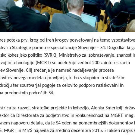
nes poteka prvi krog od treh krogov posvetovanj na temo vzpostavitv
okviru Strategije pametne specializacije Slovenije – S4. Dogodka, ki g
sko kohezijsko politiko (SVRK), Ministrstvo za izobraževanje, znanost i
zvoj in tehnologijo (MGRT) se udeležuje več kot 200 zainteresiranih
ev Slovenije. Cilj srečanja je namreč nadaljevanje procesa
tavitev novega modela upravljanja, ki bo s skupnim in strateškim
čju ter soustvarjal pogoje za celovito podporo raziskovalni in
 na prednostnih področjih S4.
rica za razvoj, strateške projekte in kohezijo, Alenka Smerkolj, drža
ektorica Direktorata za podjetništvo in konkurenčnost na MGRT, mag.
ravnem nagovoru dejala, da je S4 eden najpomembnejših dokumentov 
IZŠ, MGRT in MIZŠ najavila za sredino decembra 2015. »Takšen razpis 