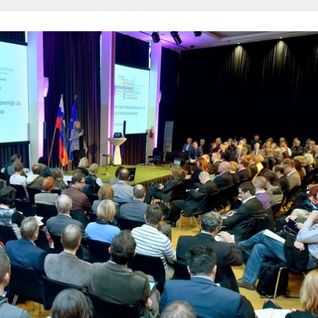
Dogodki
Dobre z
EU projekt, moj projekt
Kohezij
Fotogalerija in videi
COVID19
Road Trip po Sloveniji
Ekošola