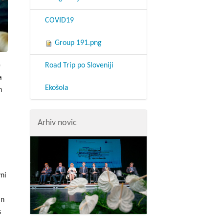
COVID19
Group 191.png
e
Road Trip po Sloveniji
a
Ekošola
n
Arhiv novic
vni
in
s