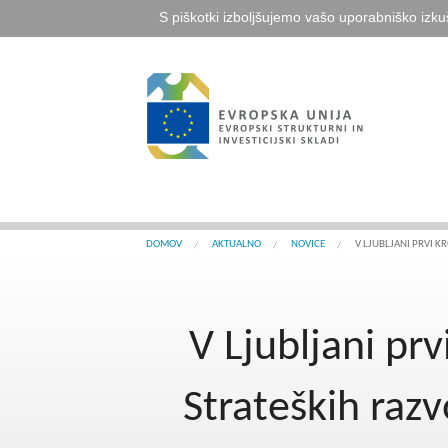
S piškotki izboljšujemo vašo uporabniško izku
DOMOV
AKTUALNO
NOVICE
V LJUBLJANI PRVI K
V Ljubljani pr
Strateških razv