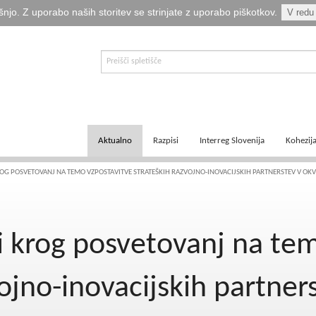
šnjo. Z uporabo naših storitev se strinjate z uporabo piškotkov.
V redu
Aktualno
Razpisi
Interreg Slovenija
Kohezij
E-informator Vizija kohezija
Aktualni razpisi
Čezmejno sodelovanje
Ključni
ROG POSVETOVANJ NA TEMO VZPOSTAVITVE STRATEŠKIH RAZVOJNO-INOVACIJSKIH PARTNERSTEV V OKV
Novice
Pretekli razpisi
Transnacionalno sodelovanje
Tematsk
vi krog posvetovanj na te
Logotipi
Napovedani razpisi
Medregionalno sodelovanje
Zakonod
Publikacije
Komu so namenjena sredstva?
Predpisi ETS
Navodil
ojno-inovacijskih partner
Svetovalka EMA
Izvajanj