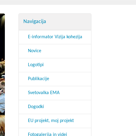
godbe iz obdobja 2014-2020
a do 2013
Navigacija
E-informator Vizija kohezija
Novice
Logotipi
Publikacije
Svetovalka EMA
Dogodki
EU projekt, moj projekt
Fotogalerija in videi