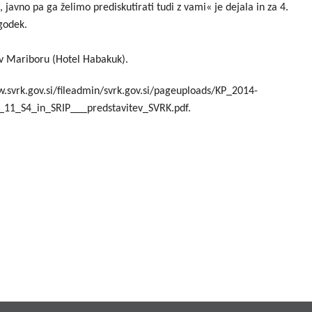
javno pa ga želimo prediskutirati tudi z vami« je dejala in za 4.
godek.
v Mariboru (Hotel Habakuk).
ww.svrk.gov.si/fileadmin/svrk.gov.si/pageuploads/KP_2014-
5_11_S4_in_SRIP___predstavitev_SVRK.pdf.