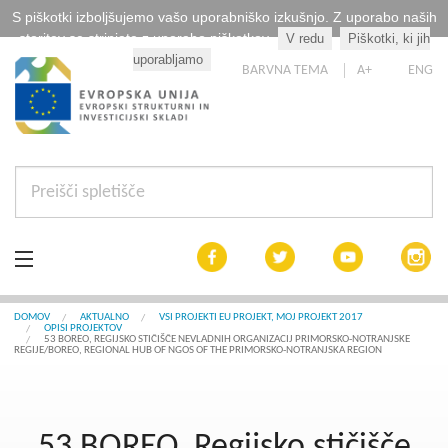
S piškotki izboljšujemo vašo uporabniško izkušnjo. Z uporabo naših
storitev se strinjate z uporabo piškotkov.
V redu
Piškotki, ki jih
Kaj so piškotki?
uporabljamo
BARVNA TEMA
A+
ENG
Aktualno
DOMOV
AKTUALNO
VSI PROJEKTI EU PROJEKT, MOJ PROJEKT 2017
OPISI PROJEKTOV
53 BOREO, REGIJSKO STIČIŠČE NEVLADNIH ORGANIZACIJ PRIMORSKO-NOTRANJSKE
REGIJE/BOREO, REGIONAL HUB OF NGOS OF THE PRIMORSKO-NOTRANJSKA REGION
Razpisi
Interreg Slovenija
53 BOREO, Regijsko stičišče