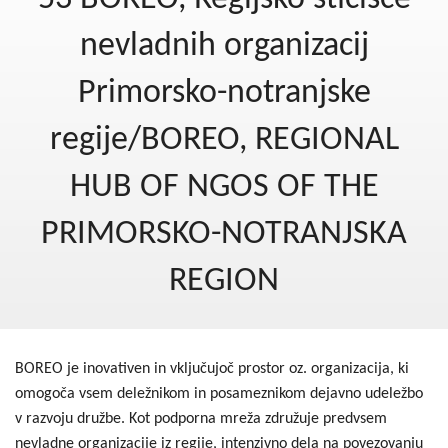
Kohezija do 2020
nevladnih organizacij
Po 2020
Primorsko-notranjske
Seznam projektov
regije/BOREO, REGIONAL
Blog
HUB OF NGOS OF THE
PRIMORSKO-NOTRANJSKA
REGION
BOREO je inovativen in vključujoč prostor oz. organizacija, ki
omogoča vsem deležnikom in posameznikom dejavno udeležbo
v razvoju družbe. Kot podporna mreža združuje predvsem
nevladne organizacije iz regije, intenzivno dela na povezovanju