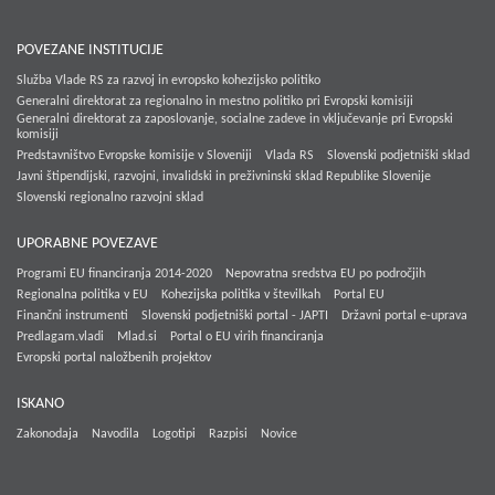
POVEZANE INSTITUCIJE
Služba Vlade RS za razvoj in evropsko kohezijsko politiko
Generalni direktorat za regionalno in mestno politiko pri Evropski komisiji
Generalni direktorat za zaposlovanje, socialne zadeve in vključevanje pri Evropski
komisiji
Predstavništvo Evropske komisije v Sloveniji
Vlada RS
Slovenski podjetniški sklad
Javni štipendijski, razvojni, invalidski in preživninski sklad Republike Slovenije
Slovenski regionalno razvojni sklad
UPORABNE POVEZAVE
Programi EU financiranja 2014-2020
Nepovratna sredstva EU po področjih
Regionalna politika v EU
Kohezijska politika v številkah
Portal EU
Finančni instrumenti
Slovenski podjetniški portal - JAPTI
Državni portal e-uprava
Predlagam.vladi
Mlad.si
Portal o EU virih financiranja
Evropski portal naložbenih projektov
ISKANO
Zakonodaja
Navodila
Logotipi
Razpisi
Novice