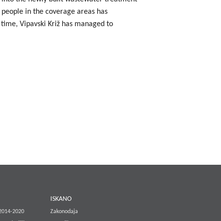
e people in the coverage areas has
 time, Vipavski Križ has managed to
E
ISKANO
 2014-2020
Zakonodaja