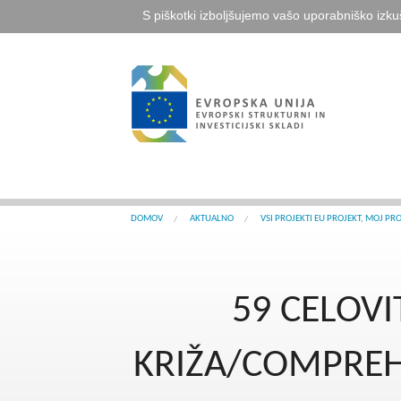
S piškotki izboljšujemo vašo uporabniško izku
DOMOV
AKTUALNO
VSI PROJEKTI EU PROJEKT, MOJ PR
59 CELOV
KRIŽA/COMPREHE