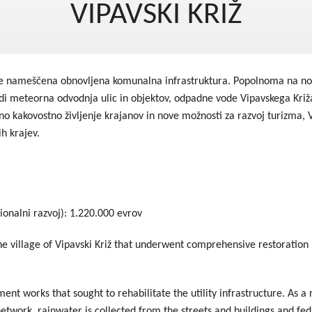
VIPAVSKI KRIŽ
Dogodki
Dobre z
EU projekt, moj projekt
Kohezij
Fotogalerija in videi
je nameščena obnovljena komunalna infrastruktura. Popolnoma na novo
udi meteorna odvodnja ulic in objektov, odpadne vode Vipavskega Križa 
COVID19
ano kakovostno življenje krajanov in nove možnosti za razvoj turizma, 
h krajev.
Road Trip po Sloveniji
Ekošola
ionalni razvoj): 1.220.000 evrov
e village of Vipavski Križ that underwent comprehensive restoration i
nt works that sought to rehabilitate the utility infrastructure. As a r
etwork, rainwater is collected from the streets and buildings and fe