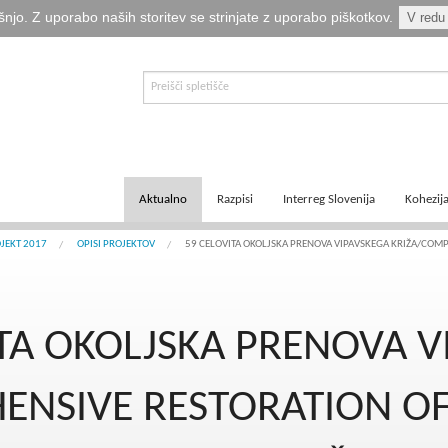
šnjo. Z uporabo naših storitev se strinjate z uporabo piškotkov.
V redu
Aktualno
Razpisi
Interreg Slovenija
Kohezij
E-informator Vizija kohezija
Aktualni razpisi
Čezmejno sodelovanje
Ključni
OJEKT 2017
OPISI PROJEKTOV
59 CELOVITA OKOLJSKA PRENOVA VIPAVSKEGA KRIŽA/COMPR
Novice
Pretekli razpisi
Transnacionalno sodelovanje
Tematsk
ITA OKOLJSKA PRENOVA V
Logotipi
Napovedani razpisi
Medregionalno sodelovanje
Zakonod
Publikacije
Komu so namenjena sredstva?
Predpisi ETS
Navodil
NSIVE RESTORATION OF
Svetovalka EMA
Izvajanj