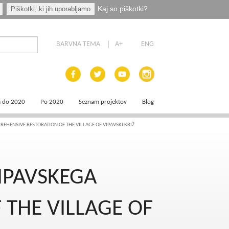
Kaj so piškotki?
Piškotki, ki jih uporabljamo
BARVNA TEMA
A+
ENG
a do 2020
Po 2020
Seznam projektov
Blog
 dokumenti
Priprava programskih dokumentov
EHENSIVE RESTORATION OF THE VILLAGE OF VIPAVSKI KRIŽ
a področja
Načrt za okrevanje in odpornost
IPAVSKEGA
aja
a
 THE VILLAGE OF
e