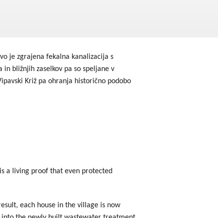
godbe iz obdobja 2014-2020
a do 2013
 je zgrajena fekalna kanalizacija s
in bližnjih zaselkov pa so speljane v
Vipavski Križ pa ohranja historično podobo
s a living proof that even protected
esult, each house in the village is now
d into the newly built wastewater treatment