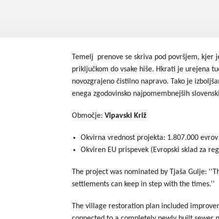
Temelj prenove se skriva pod površjem, kjer 
priključkom do vsake hiše. Hkrati je urejena t
novozgrajeno čistilno napravo. Tako je izboljš
enega zgodovinsko najpomembnejših slovenski
Območje:
Vipavski Križ
Okvirna vrednost projekta: 1.807.000 evrov
Okviren EU prispevek (Evropski sklad za reg
The project was nominated by Tjaša Gulje: ''Th
settlements can keep in step with the times.’’
The village restoration plan included improveme
connected to a completely newly built sewer n