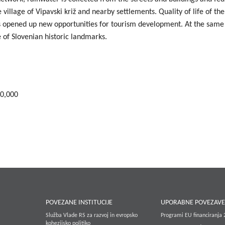
village of Vipavski križ and nearby settlements. Quality of life of th
as opened up new opportunities for tourism development. At the same
 of Slovenian historic landmarks.
20,000
POVEZANE INSTITUCIJE
UPORABNE POVEZAV
Služba Vlade RS za razvoj in evropsko
Programi EU financiranja
kohezijsko politiko