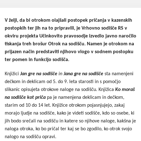
Kohezija do 2020
Po 2020
V želji, da bi otrokom olajšali postopek pričanja v kazenskih
Seznam projektov
postopkih ter jih na to pripravili, je Vrhovno sodišče RS v
okviru projekta Učinkovito pravosodje izvedlo javno naročilo
Blog
tiskanja treh brošur Otrok na sodišču. Namen je otrokom na
prijazen način predstaviti njihovo vlogo v sodnem postopku
ter pomen in funkcijo sodišča.
Knjižici
Jan gre na sodišče
in
Jana gre na sodišče
sta namenjeni
dečkom in deklicam od 5. do 9. leta starosti in s pomočjo
slikanic opisujeta otrokove naloge na sodišču. Knjižica
Ko moraš
na sodišče kot priča
pa je namenjena deklicam in dečkom,
starim od 10 do 14 let. Knjižice otrokom pojasnjujejo, zakaj
morajo ljudje na sodišče, kako je videti sodišče, kdo so osebe, ki
jih bodo srečali na sodišču in katere so njihove naloge, kakšna je
naloga otroka, ko bo pričal ter kaj se bo zgodilo, ko otrok svojo
nalogo na sodišču opravi.