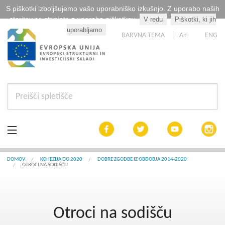
S piškotki izboljšujemo vašo uporabniško izkušnjo. Z uporabo naših
storitev se strinjate z uporabo piškotkov.
V redu
Piškotki, ki jih
Kaj so piškotki?
uporabljamo
BARVNA TEMA
A+
ENG
Aktualno
DOMOV
KOHEZIJA DO 2020
DOBRE ZGODBE IZ OBDOBJA 2014-2020
OTROCI NA SODIŠČU
Razpisi
Interreg Slovenija
Otroci na sodišču