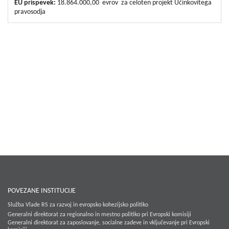
EU prispevek:
18.864.000,00 evrov za celoten projekt Učinkovitega
pravosodja
POVEZANE INSTITUCIJE
Služba Vlade RS za razvoj in evropsko kohezijsko politiko
Generalni direktorat za regionalno in mestno politiko pri Evropski komisiji
Generalni direktorat za zaposlovanje, socialne zadeve in vključevanje pri Evropski