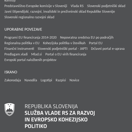
komisiji
Predstavništvo Evropske komisije v Sloveniji
Vlada RS
Slovenski podjetniški sklad
Javni štipendijski, razvojni, invalidski in preživninski sklad Republike Slovenije
Slovenski regionalno razvojni sklad
UPORABNE POVEZAVE
Programi EU financiranja 2014-2020
Nepovratna sredstva EU po področjih
Regionalna politika v EU
Kohezijska politika v številkah
Portal EU
Finančni instrumenti
Slovenski podjetniški portal - JAPTI
Državni portal e-uprava
Predlagam.vladi
Mlad.si
Portal o EU virih financiranja
Evropski portal naložbenih projektov
ISKANO
Zakonodaja
Navodila
Logotipi
Razpisi
Novice