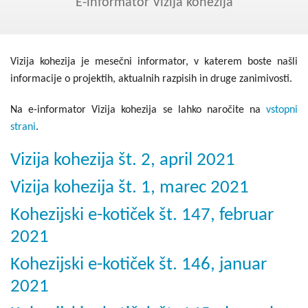
Kohezija do 2020
E-informator Vizija kohezija
Po 2020
Seznam projektov
Vizija kohezija je mesečni informator, v katerem boste našli
informacije o projektih, aktualnih razpisih in druge zanimivosti.
Blog
Na e-informator Vizija kohezija se lahko naročite na
vstopni
strani
.
Vizija kohezija št. 2, april 2021
Vizija kohezija št. 1, marec 2021
Kohezijski e-kotiček št. 147, februar
2021
Kohezijski e-kotiček št. 146, januar
2021