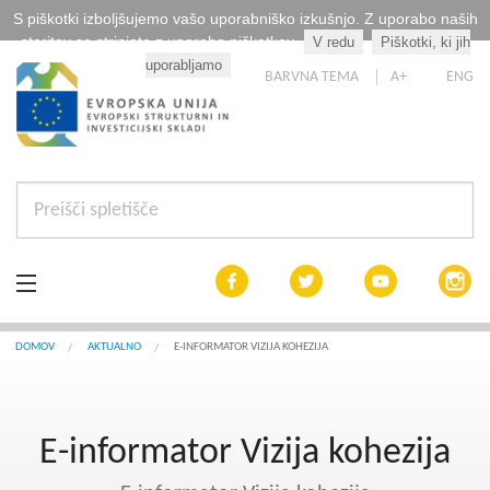
S piškotki izboljšujemo vašo uporabniško izkušnjo. Z uporabo naših
storitev se strinjate z uporabo piškotkov.
V redu
Piškotki, ki jih
Kaj so piškotki?
uporabljamo
BARVNA TEMA
A+
ENG
Aktualno
DOMOV
AKTUALNO
E-INFORMATOR VIZIJA KOHEZIJA
Razpisi
E-informator Vizija kohezija
Interreg Slovenija