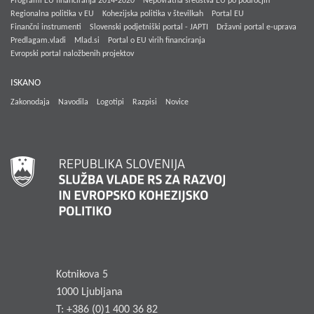
Programi EU financiranja 2014-2020
Nepovratna sredstva EU po področjih
Regionalna politika v EU
Kohezijska politika v številkah
Portal EU
Finančni instrumenti
Slovenski podjetniški portal - JAPTI
Državni portal e-uprava
Predlagam.vladi
Mlad.si
Portal o EU virih financiranja
Evropski portal naložbenih projektov
ISKANO
Zakonodaja
Navodila
Logotipi
Razpisi
Novice
Kotnikova 5
1000 Ljubljana
T: +386 (0)1 400 36 82