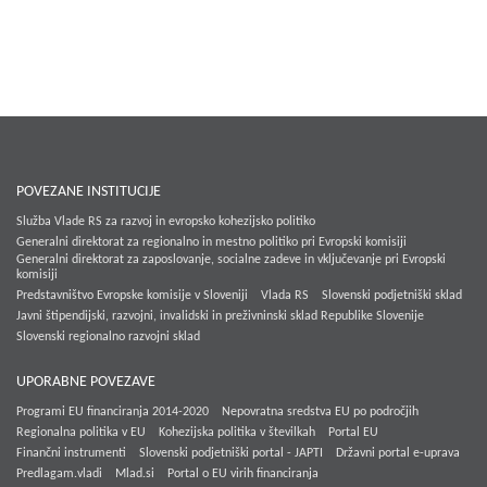
POVEZANE INSTITUCIJE
Služba Vlade RS za razvoj in evropsko kohezijsko politiko
Generalni direktorat za regionalno in mestno politiko pri Evropski komisiji
Generalni direktorat za zaposlovanje, socialne zadeve in vključevanje pri Evropski
komisiji
Predstavništvo Evropske komisije v Sloveniji
Vlada RS
Slovenski podjetniški sklad
Javni štipendijski, razvojni, invalidski in preživninski sklad Republike Slovenije
Slovenski regionalno razvojni sklad
UPORABNE POVEZAVE
Programi EU financiranja 2014-2020
Nepovratna sredstva EU po področjih
Regionalna politika v EU
Kohezijska politika v številkah
Portal EU
Finančni instrumenti
Slovenski podjetniški portal - JAPTI
Državni portal e-uprava
Predlagam.vladi
Mlad.si
Portal o EU virih financiranja