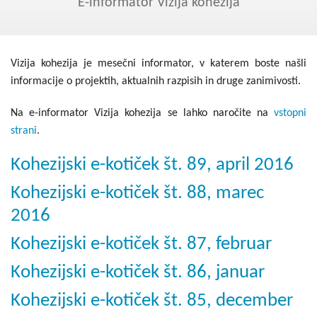
Kohezija do 2020
E-informator Vizija kohezija
Po 2020
Seznam projektov
Vizija kohezija je mesečni informator, v katerem boste našli
informacije o projektih, aktualnih razpisih in druge zanimivosti.
Blog
Na e-informator Vizija kohezija se lahko naročite na
vstopni
strani
.
Kohezijski e-kotiček št. 89, april 2016
Kohezijski e-kotiček št. 88, marec
2016
Kohezijski e-kotiček št. 87, februar
Kohezijski e-kotiček št. 86, januar
Kohezijski e-kotiček št. 85, december