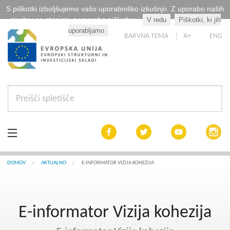
S piškotki izboljšujemo vašo uporabniško izkušnjo. Z uporabo naših
storitev se strinjate z uporabo piškotkov.
V redu
Piškotki, ki jih
Kaj so piškotki?
uporabljamo
BARVNA TEMA
A+
ENG
Aktualno
DOMOV
AKTUALNO
E-INFORMATOR VIZIJA KOHEZIJA
Razpisi
E-informator Vizija kohezija
Interreg Slovenija