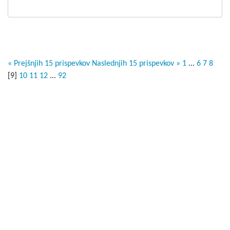
« Prejšnjih 15 prispevkov
Naslednjih 15 prispevkov »
1
...
6
7
8
[
9
]
10
11
12
...
92