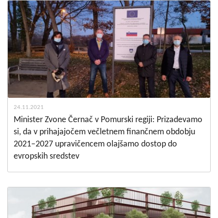
24.11.2021
Minister Zvone Černač v Pomurski regiji: Prizadevamo
si, da v prihajajočem večletnem finančnem obdobju
2021–2027 upravičencem olajšamo dostop do
evropskih sredstev