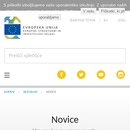
S piškotki izboljšujemo vašo uporabniško izkušnjo. Z uporabo naših
storitev se strinjate z uporabo piškotkov.
V redu
Piškotki, ki jih
Kaj so piškotki?
uporabljamo
BARVNA TEMA
A+
ENG
Aktualno
DOMOV
AKTUALNO
NOVICE
Razpisi
Novice
Interreg Slovenija