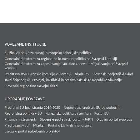
POVEZANE INSTITUCIJE
Služba Vlade RS za razvoj in evropsko kohezijsko politiko
Generalni direktorat za regionalno in mestno politiko pri Evropski komisiji
Generalni direktorat za zaposlovanje, socialne zadeve in vključevanje pri Evropski
komisiji
Predstavništvo Evropske komisije v Sloveniji
Vlada RS
Slovenski podjetniški sklad
Javni štipendijski, razvojni, invalidski in preživninski sklad Republike Slovenije
Slovenski regionalno razvojni sklad
UPORABNE POVEZAVE
Programi EU financiranja 2014-2020
Nepovratna sredstva EU po področjih
Regionalna politika v EU
Kohezijska politika v številkah
Portal EU
Finančni instrumenti
Slovenski podjetniški portal - JAPTI
Državni portal e-uprava
Predlagam.vladi
Mlad.si
Portal o EU virih financiranja
Evropski portal naložbenih projektov