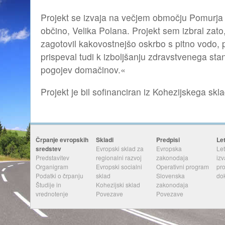
Projekt se izvaja na večjem območju Pomurja i
občino, Velika Polana. Projekt sem izbral za
zagotovil kakovostnejšo oskrbo s pitno vodo, 
prispeval tudi k izboljšanju zdravstvenega stanj
pogojev domačinov.«
Projekt je bil sofinanciran iz Kohezijskega skl
Črpanje evropskih
Skladi
Predpisi
Le
sredstev
Evropski sklad za
Evropska
Let
Predstavitev
regionalni razvoj
zakonodaja
izv
Organigram
Evropski socialni
Operativni program
pr
Podatki o črpanju
sklad
Slovenska
do
Študije in
Kohezijski sklad
zakonodaja
vrednotenje
Povezave
Povezave