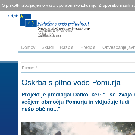
S piškotki izboljšujemo vašo uporabniško izkušnjo. Z uporabo naših sto
Domov
Skladi
Razpisi
Predpisi
Obveščanje javn
/
Domov
Oskrba s pitno vodo Pomurja
Projekt je predlagal Darko, ker: "...se izvaja 
večjem območju Pomurja in vključuje tudi
našo občino..."