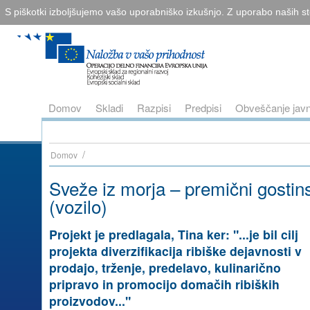
S piškotki izboljšujemo vašo uporabniško izkušnjo. Z uporabo naših sto
Domov
Skladi
Razpisi
Predpisi
Obveščanje javn
/
Domov
Sveže iz morja – premični gostins
(vozilo)
Projekt je predlagala, Tina ker: "...je bil cilj
projekta diverzifikacija ribiške dejavnosti v
prodajo, trženje, predelavo, kulinarično
pripravo in promocijo domačih ribiških
proizvodov..."