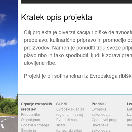
Kratek opis projekta
Cilj projekta je diverzifikacija ribiške dejavnost
predelavo, kulinarično pripravo in promocijo d
proizvodov. Namen je ponuditi trgu sveže prip
plavo ribo in tako spodbuditi ljudi k zdravi pre
ulovljene ribe.
Projekt je bil sofinanciran iz Evropskega ribiš
Črpanje evropskih
Skladi
Predpisi
Le
sredstev
Evropski sklad za
Evropska
Let
Predstavitev
regionalni razvoj
zakonodaja
izv
Organigram
Evropski socialni
Operativni program
pr
Podatki o črpanju
sklad
Slovenska
do
Študije in
Kohezijski sklad
zakonodaja